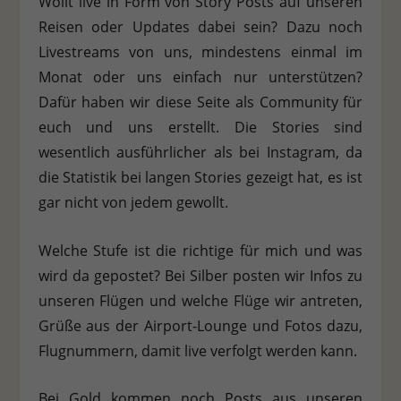
Wollt live in Form von Story Posts auf unseren
Personenbezogene Daten können verarbeitet werden (z. B. IP-
Reisen oder Updates dabei sein? Dazu noch
Adressen), z. B. für personalisierte Anzeigen und Inhalte oder
Anzeigen- und Inhaltsmessung.
Weitere Informationen über
Livestreams von uns, mindestens einmal im
die Verwendung Ihrer Daten finden Sie in unserer
Monat oder uns einfach nur unterstützen?
Datenschutzerklärung
.
Es besteht keine Verpflichtung, der
Verarbeitung Ihrer Daten zuzustimmen, um dieses Angebot
Dafür haben wir diese Seite als Community für
nutzen zu können.
Bitte beachten Sie, dass aufgrund
euch und uns erstellt. Die Stories sind
individueller Einstellungen möglicherweise nicht alle
Funktionen der Website zur Verfügung stehen.
wesentlich ausführlicher als bei Instagram, da
Hier finden Sie eine Übersicht über alle verwendeten Cookies.
die Statistik bei langen Stories gezeigt hat, es ist
Sie können Ihre Einwilligung zu ganzen Kategorien geben
oder sich weitere Informationen anzeigen lassen und so nur
gar nicht von jedem gewollt.
bestimmte Cookies auswählen.
Welche Stufe ist die richtige für mich und was
Alle akzeptieren
Speichern
Ablehnen
wird da gepostet? Bei Silber posten wir Infos zu
Zurück
unseren Flügen und welche Flüge wir antreten,
Datenschutzeinstellungen
Grüße aus der Airport-Lounge und Fotos dazu,
Essenziell (1)
Flugnummern, damit live verfolgt werden kann.
Essenzielle Cookies ermöglichen grundlegende Funktionen und sind für
die einwandfreie Funktion der Website erforderlich.
Bei Gold kommen noch Posts aus unseren
Cookie-Informationen anzeigen