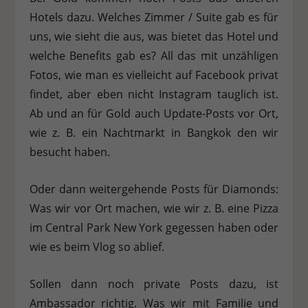
Hotels dazu. Welches Zimmer / Suite gab es für
Stat
Statistiken (1)
uns, wie sieht die aus, was bietet das Hotel und
Statistik Cookies erfassen Informationen anonym. Diese Informationen
welche Benefits gab es? All das mit unzähligen
helfen uns zu verstehen, wie unsere Besucher unsere Website nutzen.
Fotos, wie man es vielleicht auf Facebook privat
Cookie-Informationen anzeigen
findet, aber eben nicht Instagram tauglich ist.
Ext
Externe Medien (7)
Ab und an für Gold auch Update-Posts vor Ort,
wie z. B. ein Nachtmarkt in Bangkok den wir
Inhalte von Videoplattformen und Social-Media-Plattformen werden
standardmäßig blockiert. Wenn Cookies von externen Medien akzeptiert
besucht haben.
werden, bedarf der Zugriff auf diese Inhalte keiner manuellen
Einwilligung mehr.
Cookie-Informationen anzeigen
Oder dann weitergehende Posts für Diamonds:
Was wir vor Ort machen, wie wir z. B. eine Pizza
Datenschutzerklärung
Impressum
im Central Park New York gegessen haben oder
wie es beim Vlog so ablief.
Sollen dann noch private Posts dazu, ist
Ambassador richtig. Was wir mit Familie und