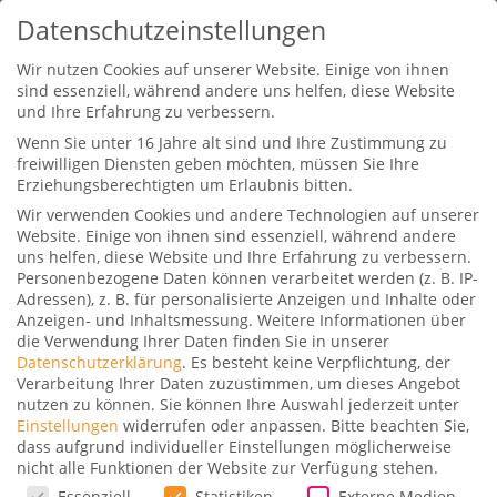
Datenschutzeinstellungen
Wir nutzen Cookies auf unserer Website. Einige von ihnen
sind essenziell, während andere uns helfen, diese Website
und Ihre Erfahrung zu verbessern.
Wenn Sie unter 16 Jahre alt sind und Ihre Zustimmung zu
freiwilligen Diensten geben möchten, müssen Sie Ihre
Erziehungsberechtigten um Erlaubnis bitten.
Wir verwenden Cookies und andere Technologien auf unserer
Website. Einige von ihnen sind essenziell, während andere
uns helfen, diese Website und Ihre Erfahrung zu verbessern.
Heute ist es schwer, bei der Vielzahl an
Personenbezogene Daten können verarbeitet werden (z. B. IP-
Adressen), z. B. für personalisierte Anzeigen und Inhalte oder
Informationen auch das mitzubekommen, was
Anzeigen- und Inhaltsmessung.
Weitere Informationen über
einem wichtig ist. Wir veröffentlichen Beiträge
die Verwendung Ihrer Daten finden Sie in unserer
Datenschutzerklärung
.
Es besteht keine Verpflichtung, der
hier auf unserer Webseite, Facebook Posts,
Verarbeitung Ihrer Daten zuzustimmen, um dieses Angebot
Instagram Bilder, YouTube Videos und auch
nutzen zu können.
Sie können Ihre Auswahl jederzeit unter
Einstellungen
widerrufen oder anpassen.
Bitte beachten Sie,
vergängliche Stories. Möchtest du über
dass aufgrund individueller Einstellungen möglicherweise
Neuigkeiten und Aktionen direkt per Mail
nicht alle Funktionen der Website zur Verfügung stehen.
Datenschutzeinstellungen
informiert werden? Dann ist unser Newsletter
Essenziell
Statistiken
Externe Medien