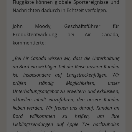
Fluggäste können globale Sportereignisse und
Nachrichten dadurch in Echtzeit verfolgen.
Stat
Statistiken (1)
Statistik Cookies erfassen Informationen anonym. Diese Informationen
John Moody, Geschäftsführer für
helfen uns zu verstehen, wie unsere Besucher unsere Website nutzen.
Produktentwicklung bei Air Canada,
Cookie-Informationen anzeigen
kommentierte:
Ext
Externe Medien (7)
Inhalte von Videoplattformen und Social-Media-Plattformen werden
„Bei Air Canada wissen wir, dass die Unterhaltung
standardmäßig blockiert. Wenn Cookies von externen Medien akzeptiert
an Bord ein wichtiger Teil der Reise unserer Kunden
werden, bedarf der Zugriff auf diese Inhalte keiner manuellen
Einwilligung mehr.
ist, insbesondere auf Langstreckenflügen. Wir
Cookie-Informationen anzeigen
prüfen ständig Möglichkeiten, unser
Datenschutzerklärung
Impressum
Unterhaltungsangebot zu erweitern und exklusiven,
aktuellen Inhalt einzuführen, den unsere Kunden
lieben werden. Wir freuen uns darauf, Kunden an
Bord willkommen zu heißen, um ihre
Lieblingssendungen auf Apple TV+ nachzuholen