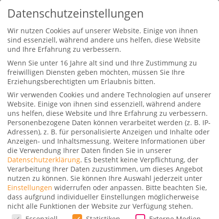
Datenschutzeinstellungen
Wir nutzen Cookies auf unserer Website. Einige von ihnen
sind essenziell, während andere uns helfen, diese Website
und Ihre Erfahrung zu verbessern.
Wenn Sie unter 16 Jahre alt sind und Ihre Zustimmung zu
freiwilligen Diensten geben möchten, müssen Sie Ihre
Erziehungsberechtigten um Erlaubnis bitten.
Wir verwenden Cookies und andere Technologien auf unserer
Air Canada führt Apple TV+ an
Website. Einige von ihnen sind essenziell, während andere
Board ein
uns helfen, diese Website und Ihre Erfahrung zu verbessern.
Personenbezogene Daten können verarbeitet werden (z. B. IP-
Gepostet von
Mark Klose
|
2. August 2023
|
0
Adressen), z. B. für personalisierte Anzeigen und Inhalte oder
Anzeigen- und Inhaltsmessung.
Weitere Informationen über
|
die Verwendung Ihrer Daten finden Sie in unserer
Datenschutzerklärung
.
Es besteht keine Verpflichtung, der
Verarbeitung Ihrer Daten zuzustimmen, um dieses Angebot
nutzen zu können.
Sie können Ihre Auswahl jederzeit unter
Einstellungen
widerrufen oder anpassen.
Bitte beachten Sie,
Air Canada hat Apple TV+ als Streaming-Dienst
dass aufgrund individueller Einstellungen möglicherweise
nicht alle Funktionen der Website zur Verfügung stehen.
zu seinem Unterhaltungssystem an Bord
Datenschutzeinstellungen
Essenziell
Statistiken
Externe Medien