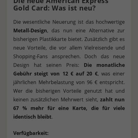
Die neue American Express
Personenbezogene Daten können verarbeitet werden (z. B. IP-
Gold Card: Was ist neu?
Adressen), z. B. für personalisierte Anzeigen und Inhalte oder
Anzeigen- und Inhaltsmessung.
Weitere Informationen über
Die wesentliche Neuerung ist das hochwertige
die Verwendung Ihrer Daten finden Sie in unserer
Datenschutzerklärung
.
Es besteht keine Verpflichtung, der
Metall-Design
, das nun eine Alternative zur
Verarbeitung Ihrer Daten zuzustimmen, um dieses Angebot
bisherigen Plastikkarte bietet. Zusätzlich gibt es
nutzen zu können.
Bitte beachten Sie, dass aufgrund
individueller Einstellungen möglicherweise nicht alle
neue Vorteile, die vor allem Vielreisende und
Funktionen der Website zur Verfügung stehen.
Shopping-Fans ansprechen. Doch das neue
Hier finden Sie eine Übersicht über alle verwendeten Cookies.
Sie können Ihre Einwilligung zu ganzen Kategorien geben
Design hat seinen Preis:
Die monatliche
oder sich weitere Informationen anzeigen lassen und so nur
Gebühr steigt von 12 € auf 20 €
, was einer
bestimmte Cookies auswählen.
jährlichen Mehrbelastung von 96 € entspricht.
Alle akzeptieren
Speichern
Ablehnen
Wer die bisherigen Vorteile genutzt hat und
keinen zusätzlichen Mehrwert sieht,
zahlt nun
Zurück
Datenschutzeinstellungen
67 % mehr für eine Karte, die für viele
Essenziell (1)
identisch bleibt
.
Essenzielle Cookies ermöglichen grundlegende Funktionen und sind für
die einwandfreie Funktion der Website erforderlich.
Verfügbarkeit:
Cookie-Informationen anzeigen