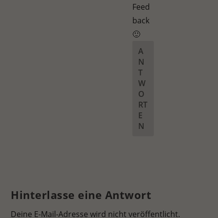
Feed
back
🙂
A
N
T
W
O
RT
E
N
Hinterlasse eine Antwort
Deine E-Mail-Adresse wird nicht veröffentlicht.