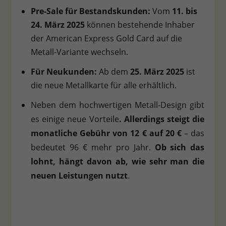
Pre-Sale für Bestandskunden:
Vom
11. bis
Stat
Statistiken (1)
24. März 2025
können bestehende Inhaber
Statistik Cookies erfassen Informationen anonym. Diese Informationen
der American Express Gold Card auf die
helfen uns zu verstehen, wie unsere Besucher unsere Website nutzen.
Metall-Variante wechseln.
Cookie-Informationen anzeigen
Für Neukunden:
Ab dem
25. März 2025
ist
Ext
Externe Medien (7)
die neue Metallkarte für alle erhältlich.
Inhalte von Videoplattformen und Social-Media-Plattformen werden
Neben dem hochwertigen Metall-Design gibt
standardmäßig blockiert. Wenn Cookies von externen Medien akzeptiert
werden, bedarf der Zugriff auf diese Inhalte keiner manuellen
es einige neue Vorteile
. Allerdings steigt die
Einwilligung mehr.
monatliche Gebühr von
12 € auf 20 €
– das
Cookie-Informationen anzeigen
bedeutet
96 € mehr pro Jahr
.
Ob sich das
Datenschutzerklärung
Impressum
lohnt, hängt davon ab, wie sehr man die
neuen Leistungen nutzt
.