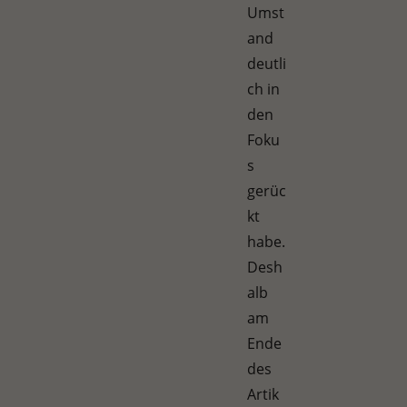
Umst
and
deutli
ch in
den
Foku
s
gerüc
kt
habe.
Desh
alb
am
Ende
des
Artik