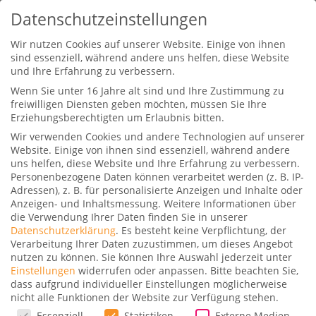
Datenschutzeinstellungen
Wir nutzen Cookies auf unserer Website. Einige von ihnen
sind essenziell, während andere uns helfen, diese Website
und Ihre Erfahrung zu verbessern.
Wenn Sie unter 16 Jahre alt sind und Ihre Zustimmung zu
freiwilligen Diensten geben möchten, müssen Sie Ihre
Erziehungsberechtigten um Erlaubnis bitten.
Wir verwenden Cookies und andere Technologien auf unserer
American Express Gold Card aus
Website. Einige von ihnen sind essenziell, während andere
Metall – jetzt auch in Rosé Gold
uns helfen, diese Website und Ihre Erfahrung zu verbessern.
erhältlich
Personenbezogene Daten können verarbeitet werden (z. B. IP-
Adressen), z. B. für personalisierte Anzeigen und Inhalte oder
Gepostet von
Dominik
|
11. März 2025
|
6
|
Anzeigen- und Inhaltsmessung.
Weitere Informationen über
die Verwendung Ihrer Daten finden Sie in unserer
Datenschutzerklärung
.
Es besteht keine Verpflichtung, der
Verarbeitung Ihrer Daten zuzustimmen, um dieses Angebot
nutzen zu können.
Sie können Ihre Auswahl jederzeit unter
Einstellungen
widerrufen oder anpassen.
Bitte beachten Sie,
dass aufgrund individueller Einstellungen möglicherweise
nicht alle Funktionen der Website zur Verfügung stehen.
Die
American Express Gold Card
bekommt ein
Datenschutzeinstellungen
Essenziell
Statistiken
Externe Medien