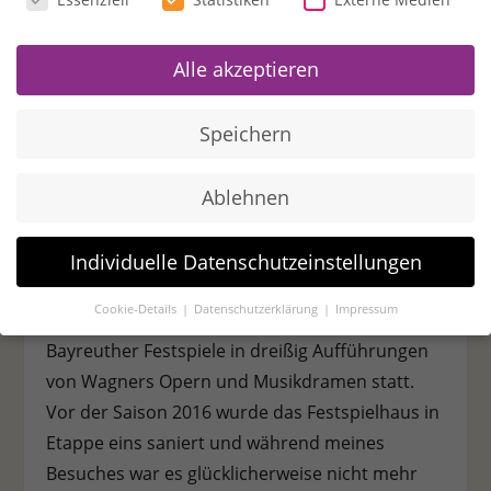
möglichst früh am Morgen am Festspielhaus zu
sein. Zwar ist es unter der Woche, das macht
Alle akzeptieren
den Besuchern und Touristen jedoch wenig aus.
Glücklicherweise ist nicht viel los und das
Speichern
Sonnenlicht steht ideal. Ein angekündigter Flug
mit dem Multikopter kann dank relativ wenig
Ablehnen
find beginnen. Eins der bekanntesten Gebäude
ist das
Festspielhaus
am
Grünen Hügel
in
Bayreuth. Als Alleinstellungsmerkmal des
Individuelle Datenschutzeinstellungen
Opernhauses zählt die weltweit beste
Cookie-Details
Datenschutzerklärung
Impressum
Akustik. Jährlich finden dort im Sommer die
Datenschutzeinstellungen
Bayreuther Festspiele in dreißig Aufführungen
Wenn Sie unter 16 Jahre alt sind und Ihre Zustimmung zu
von Wagners Opern und Musikdramen statt.
freiwilligen Diensten geben möchten, müssen Sie Ihre
Vor der Saison 2016 wurde das Festspielhaus in
Erziehungsberechtigten um Erlaubnis bitten.
Etappe eins saniert und während meines
Wir verwenden Cookies und andere Technologien auf unserer
Website. Einige von ihnen sind essenziell, während andere
Besuches war es glücklicherweise nicht mehr
uns helfen, diese Website und Ihre Erfahrung zu verbessern.