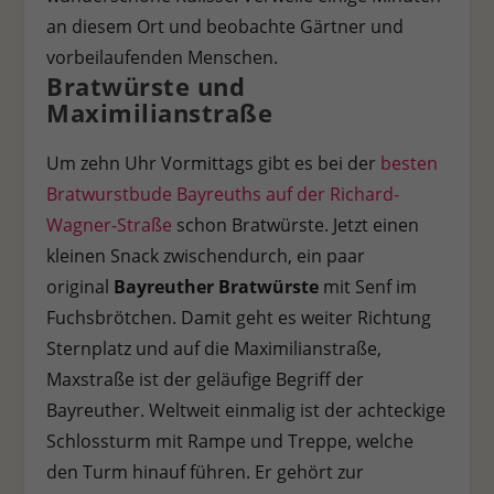
an diesem Ort und beobachte Gärtner und
Stat
Statistiken (1)
vorbeilaufenden Menschen.
Statistik Cookies erfassen Informationen anonym. Diese Informationen
Bratwürste und
helfen uns zu verstehen, wie unsere Besucher unsere Website nutzen.
Maximilianstraße
Cookie-Informationen anzeigen
Um zehn Uhr Vormittags gibt es bei der
besten
Ext
Externe Medien (7)
Bratwurstbude Bayreuths auf der Richard-
Inhalte von Videoplattformen und Social-Media-Plattformen werden
Wagner-Straße
schon Bratwürste. Jetzt einen
standardmäßig blockiert. Wenn Cookies von externen Medien akzeptiert
werden, bedarf der Zugriff auf diese Inhalte keiner manuellen
kleinen Snack zwischendurch, ein paar
Einwilligung mehr.
original
Bayreuther Bratwürste
mit Senf im
Cookie-Informationen anzeigen
Fuchsbrötchen. Damit geht es weiter Richtung
Datenschutzerklärung
Impressum
Sternplatz und auf die Maximilianstraße,
Maxstraße ist der geläufige Begriff der
Bayreuther. Weltweit einmalig ist der achteckige
Schlossturm mit Rampe und Treppe, welche
den Turm hinauf führen. Er gehört zur