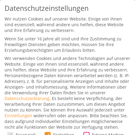
Datenschutzeinstellungen
Wir nutzen Cookies auf unserer Website. Einige von ihnen
sind essenziell, während andere uns helfen, diese Website
und Ihre Erfahrung zu verbessern.
Wenn Sie unter 16 Jahre alt sind und Ihre Zustimmung zu
freiwilligen Diensten geben möchten, müssen Sie Ihre
Erziehungsberechtigten um Erlaubnis bitten.
Wir verwenden Cookies und andere Technologien auf unserer
Bayreuth VLOG Tag 2
Website. Einige von ihnen sind essenziell, während andere
uns helfen, diese Website und Ihre Erfahrung zu verbessern.
Gepostet von
Stefan
|
10. September 2016
|
0
Personenbezogene Daten können verarbeitet werden (z. B. IP-
|
Adressen), z. B. für personalisierte Anzeigen und Inhalte oder
Anzeigen- und Inhaltsmessung.
Weitere Informationen über
Mein zweiter Tag in Bayreuth
die Verwendung Ihrer Daten finden Sie in unserer
und diesmal bleibe ich in der
Datenschutzerklärung
.
Es besteht keine Verpflichtung, der
Stadt
Verarbeitung Ihrer Daten zuzustimmen, um dieses Angebot
nutzen zu können.
Sie können Ihre Auswahl jederzeit unter
Morgens am Festspielhaus
Einstellungen
widerrufen oder anpassen.
Bitte beachten Sie,
dass aufgrund individueller Einstellungen möglicherweise
nicht alle Funktionen der Website zur Verfügung stehen.
Da im August Festspiele sind, versuche ich
Datenschutzeinstellungen
Essenziell
Statistiken
Externe Medien