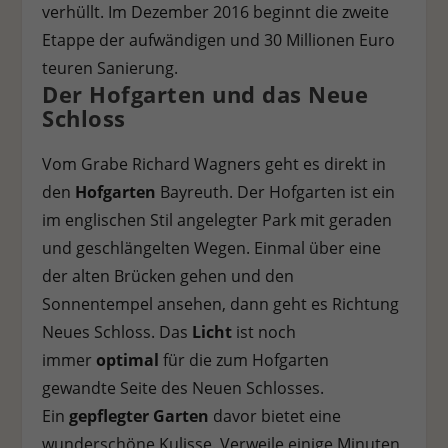
verhüllt. Im Dezember 2016 beginnt die zweite
Personenbezogene Daten können verarbeitet werden (z. B. IP-
Adressen), z. B. für personalisierte Anzeigen und Inhalte oder
Etappe der aufwändigen und 30 Millionen Euro
Anzeigen- und Inhaltsmessung.
Weitere Informationen über
teuren Sanierung.
die Verwendung Ihrer Daten finden Sie in unserer
Der Hofgarten und das Neue
Datenschutzerklärung
.
Es besteht keine Verpflichtung, der
Verarbeitung Ihrer Daten zuzustimmen, um dieses Angebot
Schloss
nutzen zu können.
Bitte beachten Sie, dass aufgrund
individueller Einstellungen möglicherweise nicht alle
Vom Grabe Richard Wagners geht es direkt in
Funktionen der Website zur Verfügung stehen.
Hier finden Sie eine Übersicht über alle verwendeten Cookies.
den
Hofgarten
Bayreuth. Der Hofgarten ist ein
Sie können Ihre Einwilligung zu ganzen Kategorien geben
im englischen Stil angelegter Park mit geraden
oder sich weitere Informationen anzeigen lassen und so nur
bestimmte Cookies auswählen.
und geschlängelten Wegen. Einmal über eine
der alten Brücken gehen und den
Alle akzeptieren
Speichern
Ablehnen
Sonnentempel ansehen, dann geht es Richtung
Zurück
Neues Schloss. Das
Licht
ist noch
Datenschutzeinstellungen
immer
optimal
für die zum Hofgarten
Essenziell (1)
gewandte Seite des Neuen Schlosses.
Essenzielle Cookies ermöglichen grundlegende Funktionen und sind für
Ein
gepflegter Garten
davor bietet eine
die einwandfreie Funktion der Website erforderlich.
wunderschöne Kulisse. Verweile einige Minuten
Cookie-Informationen anzeigen