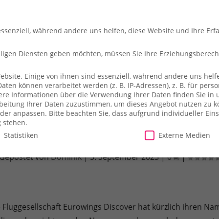
essenziell, während andere uns helfen, diese Website und Ihre Erf
illigen Diensten geben möchten, müssen Sie Ihre Erziehungsberec
site. Einige von ihnen sind essenziell, während andere uns helfe
en können verarbeitet werden (z. B. IP-Adressen), z. B. für person
che
So fliegt ihr
Merch-Shop
Payback
Alles z
ere Informationen über die Verwendung Ihrer Daten finden Sie in 
arbeitung Ihrer Daten zuzustimmen, um dieses Angebot nutzen zu 
der anpassen.
Bitte beachten Sie, dass aufgrund individueller Ein
g stehen.
Statistiken
Externe Medien
ines: Eurowings Discover mit neuem Na
Gepostet von
Dominik
|
5. September 2023
|
0
|
illigen Diensten geben möchten, müssen Sie Ihre Erziehungsberecht
site. Einige von ihnen sind essenziell, während andere uns helfe
essen), z. B. für personalisierte Anzeigen und Inhalte oder Anzei
ärung
.
Es besteht keine Verpflichtung, der Verarbeitung Ihrer Dat
 Fluggesellschaft Eurowings Discover hat kürzlich ihren Nam
herweise nicht alle Funktionen der Website zur Verfügung stehen.