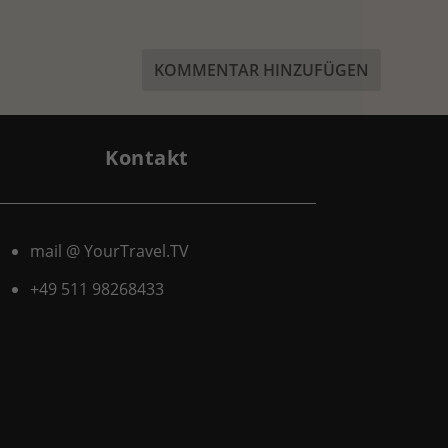
Kontakt
mail @ YourTravel.TV
+49 511
98268433