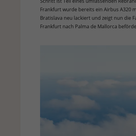
Schritt ist Teil eines umfassenden Rebran
Hier finden Sie eine Übersicht über alle verwendeten Cookies. 
Cookies auswählen.
Frankfurt wurde bereits ein Airbus A320 
Bratislava neu lackiert und zeigt nun die
Alle akzeptieren
Speichern
Ablehnen
Frankfurt nach Palma de Mallorca beförde
Datenschutzeinstellungen
Essenziell (1)
Essenzielle Cookies ermöglichen grundlegende Funktionen und sind für die e
Statistiken (1)
Statistik Cookies erfassen Informationen anonym. Diese Informationen helf
Externe Medien (7)
Inhalte von Videoplattformen und Social-Media-Plattformen werden standardm