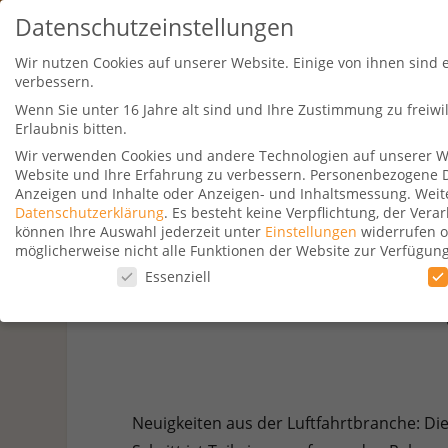
Datenschutzeinstellungen
Wir nutzen Cookies auf unserer Website. Einige von ihnen sind 
verbessern.
Wenn Sie unter 16 Jahre alt sind und Ihre Zustimmung zu freiw
Erlaubnis bitten.
Wir verwenden Cookies und andere Technologien auf unserer Web
Website und Ihre Erfahrung zu verbessern.
Personenbezogene Dat
Travel Kurse
Aktionen
Hotelsu
Anzeigen und Inhalte oder Anzeigen- und Inhaltsmessung.
Weit
Datenschutzerklärung
.
Es besteht keine Verpflichtung, der Ver
können Ihre Auswahl jederzeit unter
Einstellungen
widerrufen o
möglicherweise nicht alle Funktionen der Website zur Verfügun
Datenschutzeinstellungen
Essenziell
Discover Airl
Datenschutzeinstellungen
Wenn Sie unter 16 Jahre alt sind und Ihre Zustimmung zu freiw
Wir verwenden Cookies und andere Technologien auf unserer Web
Personenbezogene Daten können verarbeitet werden (z. B. IP-Adr
Verwendung Ihrer Daten finden Sie in unserer
Datenschutzerkl
Neuigkeiten aus der Luftfahrtbranche: Die
beachten Sie, dass aufgrund individueller Einstellungen möglic