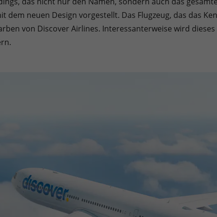
dings, das nicht nur den Namen, sondern auch das gesamte Er
Sie können Ihre Einwilligung zu ganzen Kategorien geben oder sic
mit dem neuen Design vorgestellt. Das Flugzeug, das das Ke
 Farben von Discover Airlines. Interessanterweise wird dies
rn.
inwandfreie Funktion der Website erforderlich.
Cookie-Informationen anzeigen
en uns zu verstehen, wie unsere Besucher unsere Website nutzen.
Cookie-Informationen anzeigen
äßig blockiert. Wenn Cookies von externen Medien akzeptiert werden, bedarf der
Cookie-Informationen anzeigen