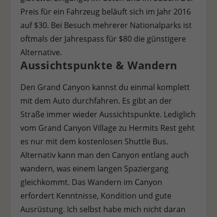
Personenbezogene Daten können verarbeitet werden (z. B. IP-
Preis für ein Fahrzeug beläuft sich im Jahr 2016
Adressen), z. B. für personalisierte Anzeigen und Inhalte oder
auf $30. Bei Besuch mehrerer Nationalparks ist
Anzeigen- und Inhaltsmessung.
Weitere Informationen über
die Verwendung Ihrer Daten finden Sie in unserer
oftmals der Jahrespass für $80 die günstigere
Datenschutzerklärung
.
Es besteht keine Verpflichtung, der
Alternative.
Verarbeitung Ihrer Daten zuzustimmen, um dieses Angebot
nutzen zu können.
Bitte beachten Sie, dass aufgrund
Aussichtspunkte & Wandern
individueller Einstellungen möglicherweise nicht alle
Funktionen der Website zur Verfügung stehen.
Den Grand Canyon kannst du einmal komplett
Hier finden Sie eine Übersicht über alle verwendeten Cookies.
Sie können Ihre Einwilligung zu ganzen Kategorien geben
mit dem Auto durchfahren. Es gibt an der
oder sich weitere Informationen anzeigen lassen und so nur
Straße immer wieder Aussichtspunkte. Lediglich
bestimmte Cookies auswählen.
vom Grand Canyon Village zu Hermits Rest geht
Alle akzeptieren
Speichern
Ablehnen
es nur mit dem kostenlosen Shuttle Bus.
Alternativ kann man den Canyon entlang auch
Zurück
wandern, was einem langen Spaziergang
Datenschutzeinstellungen
Essenziell (1)
gleichkommt. Das Wandern im Canyon
Essenzielle Cookies ermöglichen grundlegende Funktionen und sind für
erfordert Kenntnisse, Kondition und gute
die einwandfreie Funktion der Website erforderlich.
Ausrüstung. Ich selbst habe mich nicht daran
Cookie-Informationen anzeigen