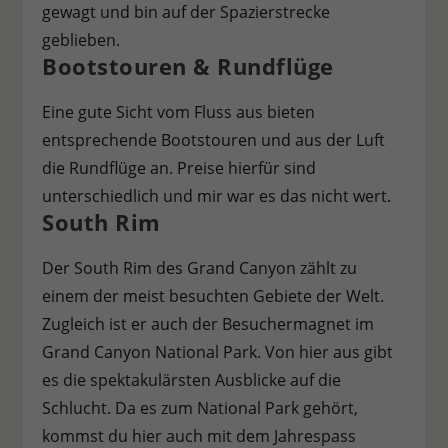
gewagt und bin auf der Spazierstrecke
Stat
Statistiken (1)
geblieben.
Bootstouren & Rundflüge
Statistik Cookies erfassen Informationen anonym. Diese Informationen
helfen uns zu verstehen, wie unsere Besucher unsere Website nutzen.
Eine gute Sicht vom Fluss aus bieten
Cookie-Informationen anzeigen
entsprechende Bootstouren und aus der Luft
Ext
Externe Medien (7)
die Rundflüge an. Preise hierfür sind
Inhalte von Videoplattformen und Social-Media-Plattformen werden
unterschiedlich und mir war es das nicht wert.
standardmäßig blockiert. Wenn Cookies von externen Medien akzeptiert
South Rim
werden, bedarf der Zugriff auf diese Inhalte keiner manuellen
Einwilligung mehr.
Der South Rim des Grand Canyon zählt zu
Cookie-Informationen anzeigen
einem der meist besuchten Gebiete der Welt.
Datenschutzerklärung
Impressum
Zugleich ist er auch der Besuchermagnet im
Grand Canyon National Park. Von hier aus gibt
es die spektakulärsten Ausblicke auf die
Schlucht. Da es zum National Park gehört,
kommst du hier auch mit dem Jahrespass