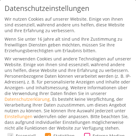
Datenschutzeinstellungen
Wir nutzen Cookies auf unserer Website. Einige von ihnen
sind essenziell, während andere uns helfen, diese Website
und Ihre Erfahrung zu verbessern.
Wenn Sie unter 16 Jahre alt sind und Ihre Zustimmung zu
freiwilligen Diensten geben möchten, müssen Sie Ihre
Erziehungsberechtigten um Erlaubnis bitten.
Wir verwenden Cookies und andere Technologien auf unserer
Grand Canyon National Park
Website. Einige von ihnen sind essenziell, während andere
erleben
uns helfen, diese Website und Ihre Erfahrung zu verbessern.
Personenbezogene Daten können verarbeitet werden (z. B. IP-
Gepostet von
Stefan
|
8. Oktober 2016
|
0
|
Adressen), z. B. für personalisierte Anzeigen und Inhalte oder
Anzeigen- und Inhaltsmessung.
Weitere Informationen über
die Verwendung Ihrer Daten finden Sie in unserer
Einer der größten Naturwunder weltweit ist der
Datenschutzerklärung
.
Es besteht keine Verpflichtung, der
Verarbeitung Ihrer Daten zuzustimmen, um dieses Angebot
Grand Canyon im Bundesstaat Arizona. Die 450
nutzen zu können.
Sie können Ihre Auswahl jederzeit unter
Kilometer lange Schlucht wurde vom Colorado
Einstellungen
widerrufen oder anpassen.
Bitte beachten Sie,
dass aufgrund individueller Einstellungen möglicherweise
River während Millionen von Jahren ins Gestein
nicht alle Funktionen der Website zur Verfügung stehen.
gegraben.
Datenschutzeinstellungen
Essenziell
Statistiken
Externe Medien