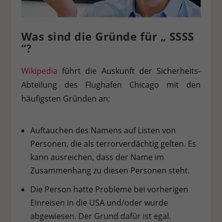
Stat
Statistiken (1)
Was sind die Gründe für „ SSSS
Statistik Cookies erfassen Informationen anonym. Diese Informationen
helfen uns zu verstehen, wie unsere Besucher unsere Website nutzen.
“?
Cookie-Informationen anzeigen
Wikipedia
führt die Auskunft der Sicherheits-
Ext
Externe Medien (7)
Abteilung des Flughafen Chicago mit den
Inhalte von Videoplattformen und Social-Media-Plattformen werden
häufigsten Gründen an:
standardmäßig blockiert. Wenn Cookies von externen Medien akzeptiert
werden, bedarf der Zugriff auf diese Inhalte keiner manuellen
Einwilligung mehr.
Auftauchen des Namens auf Listen von
Cookie-Informationen anzeigen
Personen, die als terrorverdächtig gelten. Es
Datenschutzerklärung
Impressum
kann ausreichen, dass der Name im
Zusammenhang zu diesen Personen steht.
Die Person hatte Probleme bei vorherigen
Einreisen in die USA und/oder wurde
abgewiesen. Der Grund dafür ist egal.