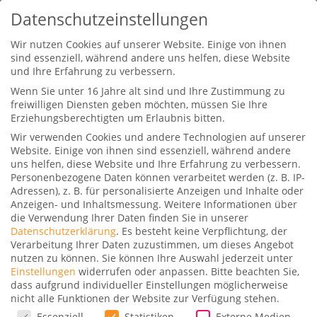
Datenschutzeinstellungen
Wir nutzen Cookies auf unserer Website. Einige von ihnen
sind essenziell, während andere uns helfen, diese Website
und Ihre Erfahrung zu verbessern.
Wenn Sie unter 16 Jahre alt sind und Ihre Zustimmung zu
freiwilligen Diensten geben möchten, müssen Sie Ihre
Erziehungsberechtigten um Erlaubnis bitten.
Wir verwenden Cookies und andere Technologien auf unserer
Was heißt „ SSSS “ auf meinem
Website. Einige von ihnen sind essenziell, während andere
Boarding Pass?
uns helfen, diese Website und Ihre Erfahrung zu verbessern.
Personenbezogene Daten können verarbeitet werden (z. B. IP-
Gepostet von
Dominik
|
16. Mai 2017
|
20
|
Adressen), z. B. für personalisierte Anzeigen und Inhalte oder
Anzeigen- und Inhaltsmessung.
Weitere Informationen über
die Verwendung Ihrer Daten finden Sie in unserer
Datenschutzerklärung
.
Es besteht keine Verpflichtung, der
Verarbeitung Ihrer Daten zuzustimmen, um dieses Angebot
nutzen zu können.
Sie können Ihre Auswahl jederzeit unter
Einstellungen
widerrufen oder anpassen.
Bitte beachten Sie,
Du hast einen Boarding Pass mit „ SSSS “ drauf
dass aufgrund individueller Einstellungen möglicherweise
nicht alle Funktionen der Website zur Verfügung stehen.
bekommen und weißt nicht was dir bevorsteht?
Datenschutzeinstellungen
Essenziell
Statistiken
Externe Medien