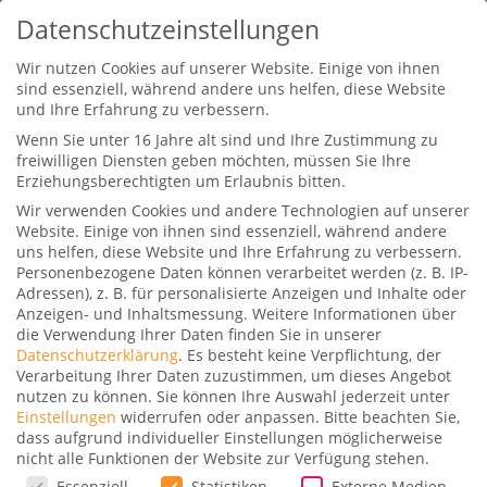
Datenschutzeinstellungen
Wir nutzen Cookies auf unserer Website. Einige von ihnen
sind essenziell, während andere uns helfen, diese Website
und Ihre Erfahrung zu verbessern.
Wenn Sie unter 16 Jahre alt sind und Ihre Zustimmung zu
freiwilligen Diensten geben möchten, müssen Sie Ihre
Erziehungsberechtigten um Erlaubnis bitten.
Wir verwenden Cookies und andere Technologien auf unserer
Kenya Airways‘ Asante Rewards:
Website. Einige von ihnen sind essenziell, während andere
Statusmatch erfolgreich!
uns helfen, diese Website und Ihre Erfahrung zu verbessern.
Personenbezogene Daten können verarbeitet werden (z. B. IP-
Gepostet von
Dominik
|
11. September 2023
|
0
Adressen), z. B. für personalisierte Anzeigen und Inhalte oder
Anzeigen- und Inhaltsmessung.
Weitere Informationen über
|
die Verwendung Ihrer Daten finden Sie in unserer
Datenschutzerklärung
.
Es besteht keine Verpflichtung, der
Verarbeitung Ihrer Daten zuzustimmen, um dieses Angebot
nutzen zu können.
Sie können Ihre Auswahl jederzeit unter
Einstellungen
widerrufen oder anpassen.
Bitte beachten Sie,
Stefan hat den Statusmatch von
Lufthansa
dass aufgrund individueller Einstellungen möglicherweise
nicht alle Funktionen der Website zur Verfügung stehen.
HON Circle
für uns beide zum höchsten
Datenschutzeinstellungen
Essenziell
Statistiken
Externe Medien