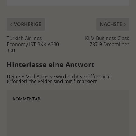
Stat
Statistiken (1)
Statistik Cookies erfassen Informationen anonym. Diese Informationen
VORHERIGE
NÄCHSTE
helfen uns zu verstehen, wie unsere Besucher unsere Website nutzen.
Cookie-Informationen anzeigen
Turkish Airlines
KLM Business Class
Economy IST-BKK A330-
787-9 Dreamliner
Ext
Externe Medien (7)
300
Inhalte von Videoplattformen und Social-Media-Plattformen werden
Hinterlasse eine Antwort
standardmäßig blockiert. Wenn Cookies von externen Medien akzeptiert
werden, bedarf der Zugriff auf diese Inhalte keiner manuellen
Einwilligung mehr.
Deine E-Mail-Adresse wird nicht veröffentlicht.
Erforderliche Felder sind mit
*
markiert
Cookie-Informationen anzeigen
Datenschutzerklärung
Impressum