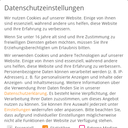
Datenschutzeinstellungen
Wir nutzen Cookies auf unserer Website. Einige von ihnen
sind essenziell, während andere uns helfen, diese Website
und Ihre Erfahrung zu verbessern.
Wenn Sie unter 16 Jahre alt sind und Ihre Zustimmung zu
freiwilligen Diensten geben möchten, müssen Sie Ihre
Erziehungsberechtigten um Erlaubnis bitten.
Wir verwenden Cookies und andere Technologien auf unserer
KLM Boeing 737-700 Business
Website. Einige von ihnen sind essenziell, während andere
Class
uns helfen, diese Website und Ihre Erfahrung zu verbessern.
Personenbezogene Daten können verarbeitet werden (z. B. IP-
Gepostet von
Dominik
|
4. April 2018
|
0
|
Adressen), z. B. für personalisierte Anzeigen und Inhalte oder
Anzeigen- und Inhaltsmessung.
Weitere Informationen über
die Verwendung Ihrer Daten finden Sie in unserer
Datenschutzerklärung
.
Es besteht keine Verpflichtung, der
Verarbeitung Ihrer Daten zuzustimmen, um dieses Angebot
nutzen zu können.
Sie können Ihre Auswahl jederzeit unter
Einstellungen
widerrufen oder anpassen.
Bitte beachten Sie,
Unser Flug mit der KLM in der Boeing 737-700
dass aufgrund individueller Einstellungen möglicherweise
nicht alle Funktionen der Website zur Verfügung stehen.
Business Class von Warschau nach Amsterdam.
Datenschutzeinstellungen
Essenziell
Statistiken
Externe Medien