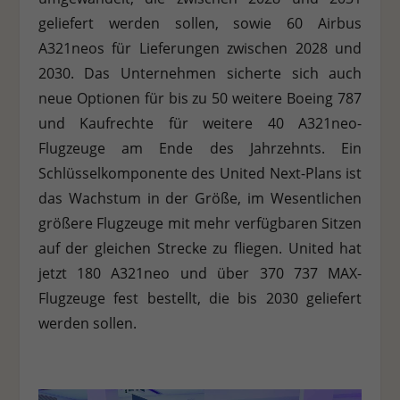
geliefert werden sollen, sowie 60 Airbus
Stat
Statistiken (1)
A321neos für Lieferungen zwischen 2028 und
Statistik Cookies erfassen Informationen anonym. Diese Informationen
2030. Das Unternehmen sicherte sich auch
helfen uns zu verstehen, wie unsere Besucher unsere Website nutzen.
neue Optionen für bis zu 50 weitere Boeing 787
Cookie-Informationen anzeigen
und Kaufrechte für weitere 40 A321neo-
Ext
Externe Medien (7)
Flugzeuge am Ende des Jahrzehnts. Ein
Schlüsselkomponente des United Next-Plans ist
Inhalte von Videoplattformen und Social-Media-Plattformen werden
standardmäßig blockiert. Wenn Cookies von externen Medien akzeptiert
das Wachstum in der Größe, im Wesentlichen
werden, bedarf der Zugriff auf diese Inhalte keiner manuellen
Einwilligung mehr.
größere Flugzeuge mit mehr verfügbaren Sitzen
Cookie-Informationen anzeigen
auf der gleichen Strecke zu fliegen. United hat
Datenschutzerklärung
Impressum
jetzt 180 A321neo und über 370 737 MAX-
Flugzeuge fest bestellt, die bis 2030 geliefert
werden sollen.