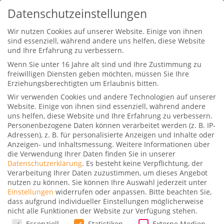
Datenschutzeinstellungen
Wir nutzen Cookies auf unserer Website. Einige von ihnen
sind essenziell, während andere uns helfen, diese Website
und Ihre Erfahrung zu verbessern.
Wenn Sie unter 16 Jahre alt sind und Ihre Zustimmung zu
freiwilligen Diensten geben möchten, müssen Sie Ihre
Erziehungsberechtigten um Erlaubnis bitten.
Wir verwenden Cookies und andere Technologien auf unserer
United Airlines Event in New
Website. Einige von ihnen sind essenziell, während andere
York: Mega-Deal für A321 Neo
uns helfen, diese Website und Ihre Erfahrung zu verbessern.
und 787-9
Personenbezogene Daten können verarbeitet werden (z. B. IP-
Adressen), z. B. für personalisierte Anzeigen und Inhalte oder
Gepostet von
Dominik
|
4. Oktober 2023
|
0
|
Anzeigen- und Inhaltsmessung.
Weitere Informationen über
die Verwendung Ihrer Daten finden Sie in unserer
Datenschutzerklärung
.
Es besteht keine Verpflichtung, der
Verarbeitung Ihrer Daten zuzustimmen, um dieses Angebot
nutzen zu können.
Sie können Ihre Auswahl jederzeit unter
Einstellungen
widerrufen oder anpassen.
Bitte beachten Sie,
dass aufgrund individueller Einstellungen möglicherweise
nicht alle Funktionen der Website zur Verfügung stehen.
United Airlines hat bei einem exklusiven Event
Datenschutzeinstellungen
Essenziell
Statistiken
Externe Medien