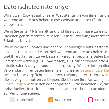
Datenschutzeinstellungen
Wir nutzen Cookies auf unserer Website. Einige von ihnen sind e
während andere uns helfen, diese Website und Ihre Erfahrung 
verbessern.
Wenn Sie unter 16 Jahre alt sind und Ihre Zustimmung zu freiwil
Diensten geben möchten, müssen Sie Ihre Erziehungsberechtig
Erlaubnis bitten.
Wir verwenden Cookies und andere Technologien auf unserer W
22 Stunden Flughafen Dubai in
Einige von ihnen sind essenziell, während andere uns helfen, d
der First Lounge und Dubai Intl.
und Ihre Erfahrung zu verbessern.
Personenbezogene Daten kö
Hotel
verarbeitet werden (z. B. IP-Adressen), z. B. für personalisierte
Inhalte oder Anzeigen- und Inhaltsmessung.
Weitere Informatio
Gepostet von
Dominik
|
17. Oktober 2018
|
5
Verwendung Ihrer Daten finden Sie in unserer
Datenschutzerkl
besteht keine Verpflichtung, der Verarbeitung Ihrer Daten zuz
|
dieses Angebot nutzen zu können.
Sie können Ihre Auswahl jede
Einstellungen
widerrufen oder anpassen.
Bitte beachten Sie, d
individueller Einstellungen möglicherweise nicht alle Funktione
zur Verfügung stehen.
Datenschutzeinstellungen
Essenziell
Statistiken
Externe
22 Stunden Flughafen Dubai in der First Lounge