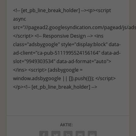
<!-- [et_pb_line_break_holder] --><p><script
async
src="//pagead2.googlesyndication.com/pagead/js/ads
</script> <!-- Responsive Design --> <ins
class="adsbygoogle" style="display:block" data-
ad-client="ca-pub-5111995524156164" data-ad-
slot="9949303534" data-ad-format="auto">
</ins> <script> (adsbygoogle =
window.adsbygoogle || []).push({}); </script>
</p><!-- [et_pb_line_break_holder] -->
AKTIE: