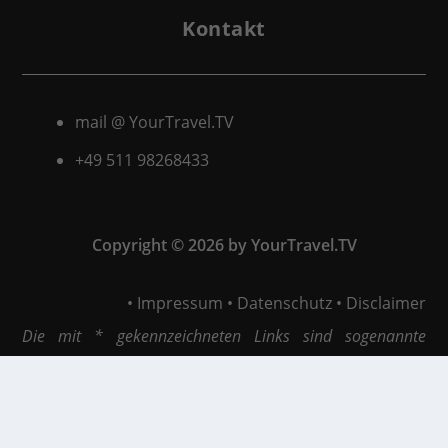
Kontakt
mail @ YourTravel.TV
+49 511
98268433
Copyright © 2026 by YourTravel.TV
•
Impressum
•
Datenschutz
•
Disclaimer
Die mit * gekennzeichneten Links sind sogenannte
Affiliate Links. Kommt über einen solchen Link ein Einkauf
zustande, werden wir mit einer Provision beteiligt. Für
dich entstehen dabei keine Mehrkosten. Wo, wann und