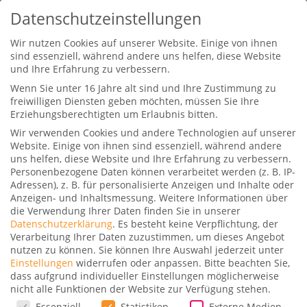
Datenschutzeinstellungen
Wir nutzen Cookies auf unserer Website. Einige von ihnen
sind essenziell, während andere uns helfen, diese Website
und Ihre Erfahrung zu verbessern.
Wenn Sie unter 16 Jahre alt sind und Ihre Zustimmung zu
freiwilligen Diensten geben möchten, müssen Sie Ihre
Erziehungsberechtigten um Erlaubnis bitten.
Wir verwenden Cookies und andere Technologien auf unserer
85.000 Punkte: Das Upgrade auf
Website. Einige von ihnen sind essenziell, während andere
die American Express Platinum
uns helfen, diese Website und Ihre Erfahrung zu verbessern.
Card lohnt sich
Personenbezogene Daten können verarbeitet werden (z. B. IP-
Adressen), z. B. für personalisierte Anzeigen und Inhalte oder
Gepostet von
Dominik
|
8. März 2025
|
8
|
Anzeigen- und Inhaltsmessung.
Weitere Informationen über
die Verwendung Ihrer Daten finden Sie in unserer
Datenschutzerklärung
.
Es besteht keine Verpflichtung, der
Verarbeitung Ihrer Daten zuzustimmen, um dieses Angebot
nutzen zu können.
Sie können Ihre Auswahl jederzeit unter
Einstellungen
widerrufen oder anpassen.
Bitte beachten Sie,
dass aufgrund individueller Einstellungen möglicherweise
nicht alle Funktionen der Website zur Verfügung stehen.
Ab dem
8. April 2025
gibt’s wieder ein
Datenschutzeinstellungen
Essenziell
Statistiken
Externe Medien