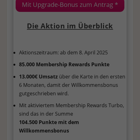
Mit Upgrade-Bonus zum Antrag *
Stat
Statistiken (1)
Statistik Cookies erfassen Informationen anonym. Diese Informationen
Die Aktion im Überblick
helfen uns zu verstehen, wie unsere Besucher unsere Website nutzen.
Cookie-Informationen anzeigen
Ext
Externe Medien (7)
Aktionszeitraum: ab dem 8. April 2025
Inhalte von Videoplattformen und Social-Media-Plattformen werden
85.000 Membership Rewards Punkte
standardmäßig blockiert. Wenn Cookies von externen Medien akzeptiert
werden, bedarf der Zugriff auf diese Inhalte keiner manuellen
13.000€ Umsatz
über die Karte in den ersten
Einwilligung mehr.
6 Monaten, damit der Willkommensbonus
Cookie-Informationen anzeigen
gutgeschrieben wird.
Datenschutzerklärung
Impressum
Mit aktiviertem Membership Rewards Turbo,
sind das
in der Summe
104.500 Punkte mit dem
Willkommensbonus