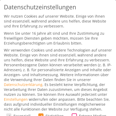
Datenschutzeinstellungen
Wir nutzen Cookies auf unserer Website. Einige von ihnen
sind essenziell, während andere uns helfen, diese Website
und Ihre Erfahrung zu verbessern.
Wenn Sie unter 16 Jahre alt sind und Ihre Zustimmung zu
freiwilligen Diensten geben möchten, müssen Sie Ihre
Erziehungsberechtigten um Erlaubnis bitten.
Wir verwenden Cookies und andere Technologien auf unserer
Aeromexico Business Class in
Website. Einige von ihnen sind essenziell, während andere
einer Embraer 195
uns helfen, diese Website und Ihre Erfahrung zu verbessern.
Personenbezogene Daten können verarbeitet werden (z. B. IP-
Gepostet von
Dominik
|
15. Mai 2019
|
0
|
Adressen), z. B. für personalisierte Anzeigen und Inhalte oder
Anzeigen- und Inhaltsmessung.
Weitere Informationen über
die Verwendung Ihrer Daten finden Sie in unserer
Datenschutzerklärung
.
Es besteht keine Verpflichtung, der
Verarbeitung Ihrer Daten zuzustimmen, um dieses Angebot
nutzen zu können.
Sie können Ihre Auswahl jederzeit unter
Einstellungen
widerrufen oder anpassen.
Bitte beachten Sie,
dass aufgrund individueller Einstellungen möglicherweise
nicht alle Funktionen der Website zur Verfügung stehen.
Datenschutzeinstellungen
Essenziell
Statistiken
Externe Medien