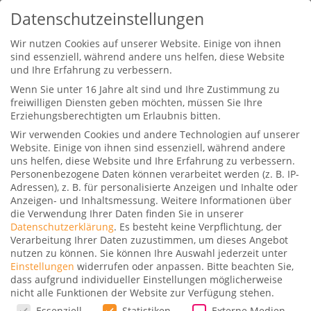
Datenschutzeinstellungen
Wir nutzen Cookies auf unserer Website. Einige von ihnen
sind essenziell, während andere uns helfen, diese Website
und Ihre Erfahrung zu verbessern.
Wenn Sie unter 16 Jahre alt sind und Ihre Zustimmung zu
freiwilligen Diensten geben möchten, müssen Sie Ihre
Erziehungsberechtigten um Erlaubnis bitten.
Wir verwenden Cookies und andere Technologien auf unserer
Air Dolomiti (Business) fliegt uns
Website. Einige von ihnen sind essenziell, während andere
zu Airbus
uns helfen, diese Website und Ihre Erfahrung zu verbessern.
Personenbezogene Daten können verarbeitet werden (z. B. IP-
Gepostet von
Dominik
|
28. März 2018
|
0
|
Adressen), z. B. für personalisierte Anzeigen und Inhalte oder
Anzeigen- und Inhaltsmessung.
Weitere Informationen über
die Verwendung Ihrer Daten finden Sie in unserer
Datenschutzerklärung
.
Es besteht keine Verpflichtung, der
Verarbeitung Ihrer Daten zuzustimmen, um dieses Angebot
nutzen zu können.
Sie können Ihre Auswahl jederzeit unter
Einstellungen
widerrufen oder anpassen.
Bitte beachten Sie,
dass aufgrund individueller Einstellungen möglicherweise
Air Dolomiti (Business) fliegt uns zu Airbus |
nicht alle Funktionen der Website zur Verfügung stehen.
GlobalTraveler.TV
Datenschutzeinstellungen
Essenziell
Statistiken
Externe Medien