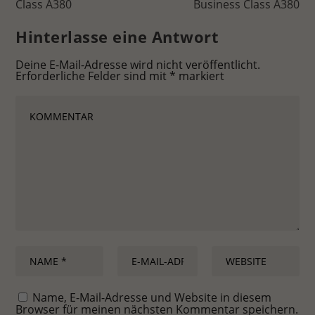
Class A380
Business Class A380
Stat
Statistiken (1)
Hinterlasse eine Antwort
Statistik Cookies erfassen Informationen anonym. Diese Informationen
helfen uns zu verstehen, wie unsere Besucher unsere Website nutzen.
Deine E-Mail-Adresse wird nicht veröffentlicht.
Erforderliche Felder sind mit
*
markiert
Cookie-Informationen anzeigen
Ext
Externe Medien (7)
Inhalte von Videoplattformen und Social-Media-Plattformen werden
standardmäßig blockiert. Wenn Cookies von externen Medien akzeptiert
werden, bedarf der Zugriff auf diese Inhalte keiner manuellen
Einwilligung mehr.
Cookie-Informationen anzeigen
Datenschutzerklärung
Impressum
Name, E-Mail-Adresse und Website in diesem
Browser für meinen nächsten Kommentar speichern.