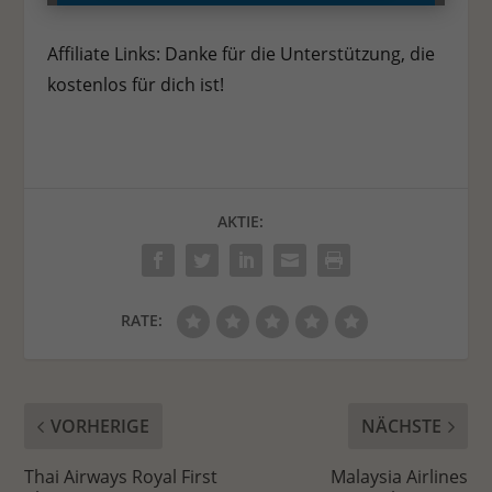
Personenbezogene Daten können verarbeitet werden (z. B. IP-
Adressen), z. B. für personalisierte Anzeigen und Inhalte oder
Affiliate Links: Danke für die Unterstützung, die
Anzeigen- und Inhaltsmessung.
Weitere Informationen über
die Verwendung Ihrer Daten finden Sie in unserer
kostenlos für dich ist!
Datenschutzerklärung
.
Es besteht keine Verpflichtung, der
Verarbeitung Ihrer Daten zuzustimmen, um dieses Angebot
nutzen zu können.
Bitte beachten Sie, dass aufgrund
individueller Einstellungen möglicherweise nicht alle
Funktionen der Website zur Verfügung stehen.
Hier finden Sie eine Übersicht über alle verwendeten Cookies.
AKTIE:
Sie können Ihre Einwilligung zu ganzen Kategorien geben
oder sich weitere Informationen anzeigen lassen und so nur
bestimmte Cookies auswählen.
Alle akzeptieren
Speichern
Ablehnen
RATE:
Zurück
Datenschutzeinstellungen
Essenziell (1)
VORHERIGE
NÄCHSTE
Essenzielle Cookies ermöglichen grundlegende Funktionen und sind für
die einwandfreie Funktion der Website erforderlich.
Thai Airways Royal First
Malaysia Airlines
Cookie-Informationen anzeigen