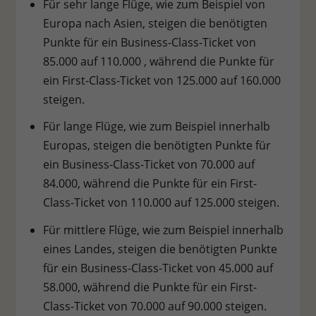
Für sehr lange Flüge, wie zum Beispiel von
Personenbezogene Daten können verarbeitet werden (z. B. IP-
Europa nach Asien, steigen die benötigten
Adressen), z. B. für personalisierte Anzeigen und Inhalte oder
Anzeigen- und Inhaltsmessung.
Weitere Informationen über
Punkte für ein Business-Class-Ticket von
die Verwendung Ihrer Daten finden Sie in unserer
85.000 auf 110.000 , während die Punkte für
Datenschutzerklärung
.
Es besteht keine Verpflichtung, der
Verarbeitung Ihrer Daten zuzustimmen, um dieses Angebot
ein First-Class-Ticket von 125.000 auf 160.000
nutzen zu können.
Bitte beachten Sie, dass aufgrund
steigen.
individueller Einstellungen möglicherweise nicht alle
Funktionen der Website zur Verfügung stehen.
Für lange Flüge, wie zum Beispiel innerhalb
Hier finden Sie eine Übersicht über alle verwendeten Cookies.
Sie können Ihre Einwilligung zu ganzen Kategorien geben
Europas, steigen die benötigten Punkte für
oder sich weitere Informationen anzeigen lassen und so nur
ein Business-Class-Ticket von 70.000 auf
bestimmte Cookies auswählen.
84.000, während die Punkte für ein First-
Alle akzeptieren
Speichern
Ablehnen
Class-Ticket von 110.000 auf 125.000 steigen.
Für mittlere Flüge, wie zum Beispiel innerhalb
Zurück
Datenschutzeinstellungen
eines Landes, steigen die benötigten Punkte
Essenziell (1)
für ein Business-Class-Ticket von 45.000 auf
Essenzielle Cookies ermöglichen grundlegende Funktionen und sind für
58.000, während die Punkte für ein First-
die einwandfreie Funktion der Website erforderlich.
Class-Ticket von 70.000 auf 90.000 steigen.
Cookie-Informationen anzeigen