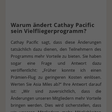
Stat
Statistiken (1)
Statistik Cookies erfassen Informationen anonym. Diese Informationen
helfen uns zu verstehen, wie unsere Besucher unsere Website nutzen.
Warum ändert Cathay Pacific
sein Vielfliegerprogramm?
Cookie-Informationen anzeigen
Ext
Externe Medien (7)
Cathay Pacific sagt, dass diese Änderungen
Inhalte von Videoplattformen und Social-Media-Plattformen werden
tatsächlich dazu dienen, den Teilnehmern des
standardmäßig blockiert. Wenn Cookies von externen Medien akzeptiert
Programms mehr Vorteile zu bieten. Sie haben
werden, bedarf der Zugriff auf diese Inhalte keiner manuellen
Einwilligung mehr.
sogar eine Frage und Antwort dazu
Cookie-Informationen anzeigen
veröffentlicht: „Früher konnte ich einen
Datenschutzerklärung
Impressum
Prämien-Flug zu geringeren Kosten einlösen.
Werten Sie Asia Miles ab?“ Ihre Antwort darauf
ist: „Wir sind zuversichtlich, dass die
Änderungen unseren Mitgliedern mehr Vorteile
bringen werden. Dies wird sicherstellen, dass