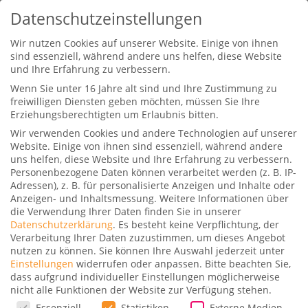
Datenschutzeinstellungen
Wir nutzen Cookies auf unserer Website. Einige von ihnen
sind essenziell, während andere uns helfen, diese Website
und Ihre Erfahrung zu verbessern.
Wenn Sie unter 16 Jahre alt sind und Ihre Zustimmung zu
freiwilligen Diensten geben möchten, müssen Sie Ihre
Erziehungsberechtigten um Erlaubnis bitten.
Wir verwenden Cookies und andere Technologien auf unserer
Cathay Pacific Asia Miles
Website. Einige von ihnen sind essenziell, während andere
Änderungen ab Oktober 2023
uns helfen, diese Website und Ihre Erfahrung zu verbessern.
Personenbezogene Daten können verarbeitet werden (z. B. IP-
Gepostet von
Stefan
|
6. Juli 2023
|
4
|
Adressen), z. B. für personalisierte Anzeigen und Inhalte oder
Anzeigen- und Inhaltsmessung.
Weitere Informationen über
die Verwendung Ihrer Daten finden Sie in unserer
Datenschutzerklärung
.
Es besteht keine Verpflichtung, der
Verarbeitung Ihrer Daten zuzustimmen, um dieses Angebot
nutzen zu können.
Sie können Ihre Auswahl jederzeit unter
Einstellungen
widerrufen oder anpassen.
Bitte beachten Sie,
Cathay Pacific, eine bekannte Fluggesellschaft,
dass aufgrund individueller Einstellungen möglicherweise
nicht alle Funktionen der Website zur Verfügung stehen.
plant, sein Vielfliegerprogramm namens „Asia
Datenschutzeinstellungen
Essenziell
Statistiken
Externe Medien