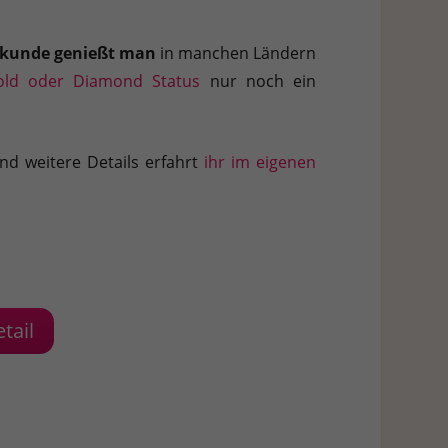
h weitere Informationen anzeigen lassen und so nur bestimmte
skunde genießt man
in manchen Ländern
Zurück
old oder Diamond Status
nur noch ein
nd weitere Details erfahrt
ihr im eigenen
Stat
tail
Ext
 Zugriff auf diese Inhalte keiner manuellen Einwilligung mehr.
Datenschutzerklärung
Impressum