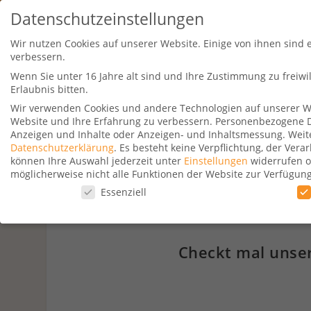
Datenschutzeinstellungen
Wir nutzen Cookies auf unserer Website. Einige von ihnen sind 
verbessern.
Wenn Sie unter 16 Jahre alt sind und Ihre Zustimmung zu freiw
Erlaubnis bitten.
Wir verwenden Cookies und andere Technologien auf unserer Web
Website und Ihre Erfahrung zu verbessern.
Personenbezogene Dat
Travel Kurse
Aktionen
Hotelsu
Anzeigen und Inhalte oder Anzeigen- und Inhaltsmessung.
Weit
Datenschutzerklärung
.
Es besteht keine Verpflichtung, der Ver
können Ihre Auswahl jederzeit unter
Einstellungen
widerrufen o
möglicherweise nicht alle Funktionen der Website zur Verfügun
Datenschutzeinstellungen
Essenziell
Datenschutzeinstellungen
Wenn Sie unter 16 Jahre alt sind und Ihre Zustimmung zu freiw
Checkt mal unser
Wir verwenden Cookies und andere Technologien auf unserer Web
Personenbezogene Daten können verarbeitet werden (z. B. IP-Adr
Verwendung Ihrer Daten finden Sie in unserer
Datenschutzerkl
beachten Sie, dass aufgrund individueller Einstellungen möglic