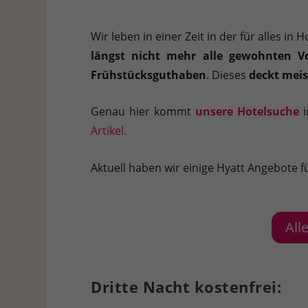
Hier finden Sie eine Übersicht über alle verwendeten Cookies. 
Cookies auswählen.
Wir leben in einer Zeit in der für alles in
Alle akzeptieren
Speichern
Ablehnen
längst nicht mehr alle gewohnten Vo
Frühstücksguthaben
. Dieses
deckt meis
Datenschutzeinstellungen
Essenziell (1)
Genau hier kommt
unsere Hotelsuche
i
Essenzielle Cookies ermöglichen grundlegende Funktionen und sind für die e
Artikel.
Statistiken (1)
Aktuell haben wir einige Hyatt Angebote fü
Statistik Cookies erfassen Informationen anonym. Diese Informationen helf
All
Externe Medien (7)
Inhalte von Videoplattformen und Social-Media-Plattformen werden standardm
Dritte Nacht kostenfrei: