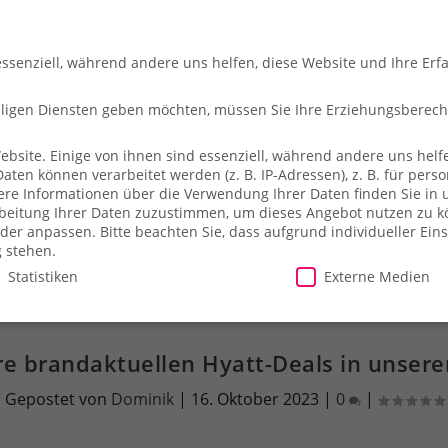
essenziell, während andere uns helfen, diese Website und Ihre Erf
illigen Diensten geben möchten, müssen Sie Ihre Erziehungsberec
site. Einige von ihnen sind essenziell, während andere uns helfe
en können verarbeitet werden (z. B. IP-Adressen), z. B. für person
che
So fliegt ihr
Merch-Shop
Payback
Alles z
ere Informationen über die Verwendung Ihrer Daten finden Sie in 
arbeitung Ihrer Daten zuzustimmen, um dieses Angebot nutzen zu 
der anpassen.
Bitte beachten Sie, dass aufgrund individueller Ein
g stehen.
Statistiken
Externe Medien
illigen Diensten geben möchten, müssen Sie Ihre Erziehungsberecht
e brandaktuellen Hyatt-Deals in unsere
site. Einige von ihnen sind essenziell, während andere uns helfe
Gepostet von
Dominik
|
16. Oktober 2023
|
0
|
essen), z. B. für personalisierte Anzeigen und Inhalte oder Anzei
ärung
.
Es besteht keine Verpflichtung, der Verarbeitung Ihrer Dat
herweise nicht alle Funktionen der Website zur Verfügung stehen.