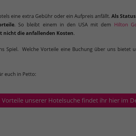
Sie können Ihre Einwilligung zu ganzen Kategorien geben oder sic
 Hotels eine extra Gebühr oder ein Aufpreis anfällt.
Als Statu
rteile
. So bleibt einem in den USA mit dem
Hilton G
t nicht die anfallenden Kosten
.
ns Spiel. Welche Vorteile eine Buchung über uns bietet u
inwandfreie Funktion der Website erforderlich.
Cookie-Informationen anzeigen
r euch in Petto:
en uns zu verstehen, wie unsere Besucher unsere Website nutzen.
Cookie-Informationen anzeigen
e Vorteile unserer Hotelsuche findet ihr hier im De
äßig blockiert. Wenn Cookies von externen Medien akzeptiert werden, bedarf der
Cookie-Informationen anzeigen