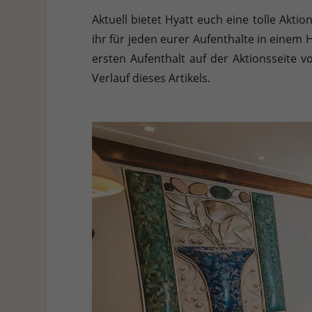
Hier finden Sie eine Übersicht über alle verwendeten Cookies. 
Aktuell bietet Hyatt euch eine tolle Akti
Cookies auswählen.
ihr für jeden eurer Aufenthalte in einem
Alle akzeptieren
Speichern
Ablehnen
ersten Aufenthalt auf der Aktionsseite v
Verlauf dieses Artikels.
Datenschutzeinstellungen
Essenziell (1)
Essenzielle Cookies ermöglichen grundlegende Funktionen und sind für die e
Statistiken (1)
Statistik Cookies erfassen Informationen anonym. Diese Informationen helf
Externe Medien (7)
Inhalte von Videoplattformen und Social-Media-Plattformen werden standardm