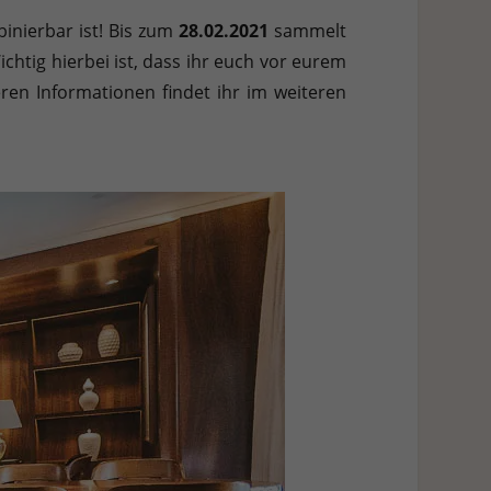
h weitere Informationen anzeigen lassen und so nur bestimmte
nierbar ist! Bis zum
28.02.2021
sammelt
ichtig hierbei ist, dass ihr euch vor eurem
Zurück
eren Informationen findet ihr im weiteren
Stat
Ext
 Zugriff auf diese Inhalte keiner manuellen Einwilligung mehr.
Datenschutzerklärung
Impressum