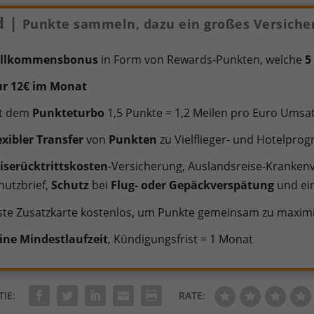
d |
Punkte sammeln, dazu ein großes Versiche
illkommensbonus
in Form von Rewards-Punkten, welche
5
r 12€ im Monat
t dem
Punkteturbo
1,5 Punkte = 1,2 Meilen pro Euro Ums
exibler Transfer
von
Punkten
zu Vielflieger- und Hotelpr
iserücktrittskosten
-Versicherung, Auslandsreise-Kranken
hutzbrief,
Schutz
bei
Flug- oder Gepäckverspätung
und ein
ste Zusatzkarte kostenlos, um Punkte gemeinsam zu maxim
ine Mindestlaufzeit
, Kündigungsfrist = 1 Monat
TIE:
RATE: