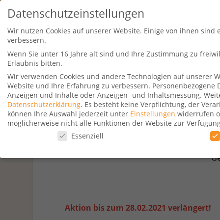
Datenschutzeinstellungen
Wir nutzen Cookies auf unserer Website. Einige von ihnen sind 
verbessern.
Wenn Sie unter 16 Jahre alt sind und Ihre Zustimmung zu freiw
Erlaubnis bitten.
Wir verwenden Cookies und andere Technologien auf unserer Web
Website und Ihre Erfahrung zu verbessern.
Personenbezogene Dat
Travel Kurse
Aktionen
Hotelsu
Anzeigen und Inhalte oder Anzeigen- und Inhaltsmessung.
Weit
Datenschutzerklärung
.
Es besteht keine Verpflichtung, der Ver
können Ihre Auswahl jederzeit unter
Einstellungen
widerrufen o
möglicherweise nicht alle Funktionen der Website zur Verfügun
Datenschutzeinstellungen
Essenziell
Dreifache P
Datenschutzeinstellungen
Ge
Wenn Sie unter 16 Jahre alt sind und Ihre Zustimmung zu freiw
Wir verwenden Cookies und andere Technologien auf unserer Web
Personenbezogene Daten können verarbeitet werden (z. B. IP-Adr
Verwendung Ihrer Daten finden Sie in unserer
Datenschutzerkl
Aktion bis zum 28.02.2021 verlängert!
beachten Sie, dass aufgrund individueller Einstellungen möglic