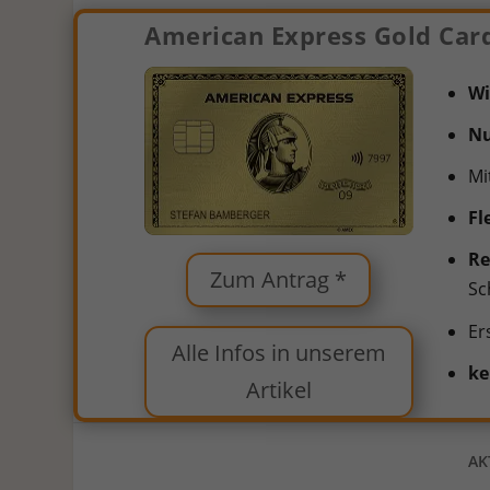
American Express Gold Car
W
Nu
Mi
Fl
Re
Zum Antrag *
Sc
Er
Alle Infos in unserem
ke
Artikel
AK