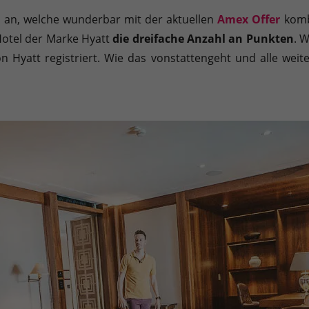
Sie können Ihre Einwilligung zu ganzen Kategorien geben oder sic
on an, welche wunderbar mit der aktuellen
Amex Offer
kombi
 Hotel der Marke Hyatt
die dreifache Anzahl an Punkten
. W
on Hyatt registriert. Wie das vonstattengeht und alle weit
inwandfreie Funktion der Website erforderlich.
Cookie-Informationen anzeigen
en uns zu verstehen, wie unsere Besucher unsere Website nutzen.
Cookie-Informationen anzeigen
äßig blockiert. Wenn Cookies von externen Medien akzeptiert werden, bedarf der
Cookie-Informationen anzeigen