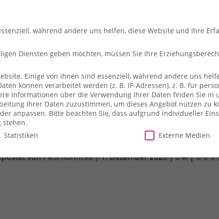
essenziell, während andere uns helfen, diese Website und Ihre Erf
illigen Diensten geben möchten, müssen Sie Ihre Erziehungsberec
site. Einige von ihnen sind essenziell, während andere uns helfe
en können verarbeitet werden (z. B. IP-Adressen), z. B. für person
che
So fliegt ihr
Merch-Shop
Payback
Alles z
ere Informationen über die Verwendung Ihrer Daten finden Sie in 
arbeitung Ihrer Daten zuzustimmen, um dieses Angebot nutzen zu 
der anpassen.
Bitte beachten Sie, dass aufgrund individueller Ein
g stehen.
Statistiken
Externe Medien
unkte für alle Hyatt Aufenthalte bis zum
postet von
Paul Köhncke
|
1. Dezember 2020
|
0
|
illigen Diensten geben möchten, müssen Sie Ihre Erziehungsberecht
site. Einige von ihnen sind essenziell, während andere uns helfe
essen), z. B. für personalisierte Anzeigen und Inhalte oder Anzei
ärung
.
Es besteht keine Verpflichtung, der Verarbeitung Ihrer Dat
herweise nicht alle Funktionen der Website zur Verfügung stehen.