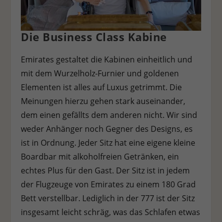
Personenbezogene Daten können verarbeitet werden (z. B. IP-
Adressen), z. B. für personalisierte Anzeigen und Inhalte oder
Anzeigen- und Inhaltsmessung.
Weitere Informationen über
Die Business Class Kabine
die Verwendung Ihrer Daten finden Sie in unserer
Datenschutzerklärung
.
Es besteht keine Verpflichtung, der
Verarbeitung Ihrer Daten zuzustimmen, um dieses Angebot
Emirates gestaltet die Kabinen einheitlich und
nutzen zu können.
Bitte beachten Sie, dass aufgrund
individueller Einstellungen möglicherweise nicht alle
mit dem Wurzelholz-Furnier und goldenen
Funktionen der Website zur Verfügung stehen.
Elementen ist alles auf Luxus getrimmt. Die
Hier finden Sie eine Übersicht über alle verwendeten Cookies.
Meinungen hierzu gehen stark auseinander,
Sie können Ihre Einwilligung zu ganzen Kategorien geben
oder sich weitere Informationen anzeigen lassen und so nur
dem einen gefällts dem anderen nicht. Wir sind
bestimmte Cookies auswählen.
weder Anhänger noch Gegner des Designs, es
Alle akzeptieren
Speichern
Ablehnen
ist in Ordnung. Jeder Sitz hat eine eigene kleine
Boardbar mit alkoholfreien Getränken, ein
Zurück
echtes Plus für den Gast. Der Sitz ist in jedem
Datenschutzeinstellungen
Essenziell (1)
der Flugzeuge von Emirates zu einem 180 Grad
Bett verstellbar. Lediglich in der 777 ist der Sitz
Essenzielle Cookies ermöglichen grundlegende Funktionen und sind für
die einwandfreie Funktion der Website erforderlich.
insgesamt leicht schräg, was das Schlafen etwas
Cookie-Informationen anzeigen