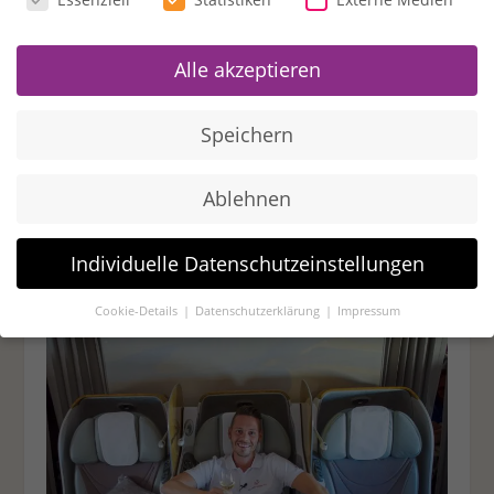
Beide Airlines sind in den Vereinigten
Arabischen Emiraten zu Hause, eine nationale
Alle akzeptieren
Airline Etihad gegründet 2003 und staatliche
Fluggesellschaft Dubais Emirates gegründet
Speichern
1985. Unsere Eindrücke rühren von mehreren
Lang- und Mittelstreckenflügen mit beiden
Ablehnen
Fluggesellschaften gleichermaßen. Wie üblich
macht enorm viel die Crew aus und die
persönliche Meinung. Wir versuchen im
Individuelle Datenschutzeinstellungen
Gesamtbild und Bedacht anderer Business
Cookie-Details
Datenschutzerklärung
Impressum
Class Produkte einen Vergleich zu ziehen.
Datenschutzeinstellungen
Wenn Sie unter 16 Jahre alt sind und Ihre Zustimmung zu
freiwilligen Diensten geben möchten, müssen Sie Ihre
Erziehungsberechtigten um Erlaubnis bitten.
Wir verwenden Cookies und andere Technologien auf unserer
Website. Einige von ihnen sind essenziell, während andere
uns helfen, diese Website und Ihre Erfahrung zu verbessern.