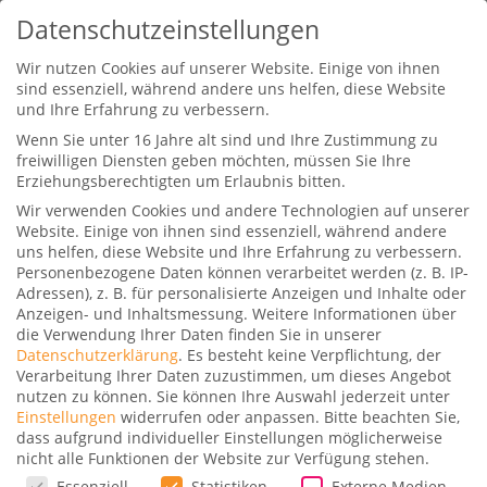
Datenschutzeinstellungen
Wir nutzen Cookies auf unserer Website. Einige von ihnen
sind essenziell, während andere uns helfen, diese Website
und Ihre Erfahrung zu verbessern.
Wenn Sie unter 16 Jahre alt sind und Ihre Zustimmung zu
freiwilligen Diensten geben möchten, müssen Sie Ihre
Erziehungsberechtigten um Erlaubnis bitten.
Wir verwenden Cookies und andere Technologien auf unserer
Emirates vs. Etihad Business
Website. Einige von ihnen sind essenziell, während andere
Class
uns helfen, diese Website und Ihre Erfahrung zu verbessern.
Personenbezogene Daten können verarbeitet werden (z. B. IP-
Gepostet von
Stefan
|
14. Juni 2017
|
0
|
Adressen), z. B. für personalisierte Anzeigen und Inhalte oder
Anzeigen- und Inhaltsmessung.
Weitere Informationen über
die Verwendung Ihrer Daten finden Sie in unserer
Emirates und Etihad im direkten Vergleich
Datenschutzerklärung
.
Es besteht keine Verpflichtung, der
Verarbeitung Ihrer Daten zuzustimmen, um dieses Angebot
beider Business Class. Wie schlagen sich beide
nutzen zu können.
Sie können Ihre Auswahl jederzeit unter
Airlines in Punkto Kabine, Service sowie Speisen
Einstellungen
widerrufen oder anpassen.
Bitte beachten Sie,
dass aufgrund individueller Einstellungen möglicherweise
und Getränke? Nur 120 Kilometer trennen die
nicht alle Funktionen der Website zur Verfügung stehen.
Drehkreuze Dubai und Abu Dhabi voneinander.
Datenschutzeinstellungen
Essenziell
Statistiken
Externe Medien