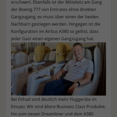
erschwert. Ebenfalls ist der Mittelsitz am Gang
Stat
der Boeing 777 von Emirates ohne direkten
Statistiken (1)
Gangzugang, es muss über einen der beiden
Statistik Cookies erfassen Informationen anonym. Diese Informationen
helfen uns zu verstehen, wie unsere Besucher unsere Website nutzen.
Nachbarn gestiegen werden. Hingegen ist die
Cookie-Informationen anzeigen
Konfiguration im Airbus A380 so gelöst, dass
jeder Gast einen eigenen Gangzugang hat.
Ext
Externe Medien (7)
Inhalte von Videoplattformen und Social-Media-Plattformen werden
standardmäßig blockiert. Wenn Cookies von externen Medien akzeptiert
werden, bedarf der Zugriff auf diese Inhalte keiner manuellen
Einwilligung mehr.
Cookie-Informationen anzeigen
Datenschutzerklärung
Impressum
Bei Etihad sind deutlich mehr Fluggeräte im
Einsatz. Wir sind ältere Business Class Produkte,
hin zum neuen Dreamliner und dem A380