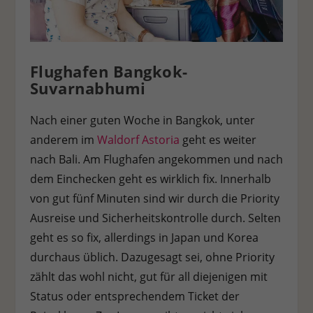
Personenbezogene Daten können verarbeitet werden (z. B. IP-
Adressen), z. B. für personalisierte Anzeigen und Inhalte oder
Anzeigen- und Inhaltsmessung.
Weitere Informationen über
die Verwendung Ihrer Daten finden Sie in unserer
Datenschutzerklärung
.
Es besteht keine Verpflichtung, der
Flughafen Bangkok-
Verarbeitung Ihrer Daten zuzustimmen, um dieses Angebot
Suvarnabhumi
nutzen zu können.
Bitte beachten Sie, dass aufgrund
individueller Einstellungen möglicherweise nicht alle
Funktionen der Website zur Verfügung stehen.
Nach einer guten Woche in Bangkok, unter
Hier finden Sie eine Übersicht über alle verwendeten Cookies.
anderem im
Waldorf Astoria
geht es weiter
Sie können Ihre Einwilligung zu ganzen Kategorien geben
oder sich weitere Informationen anzeigen lassen und so nur
nach Bali. Am Flughafen angekommen und nach
bestimmte Cookies auswählen.
dem Einchecken geht es wirklich fix. Innerhalb
von gut fünf Minuten sind wir durch die Priority
Alle akzeptieren
Speichern
Ablehnen
Ausreise und Sicherheitskontrolle durch. Selten
Zurück
geht es so fix, allerdings in Japan und Korea
Datenschutzeinstellungen
Essenziell (1)
durchaus üblich. Dazugesagt sei, ohne Priority
zählt das wohl nicht, gut für all diejenigen mit
Essenzielle Cookies ermöglichen grundlegende Funktionen und sind für
die einwandfreie Funktion der Website erforderlich.
Status oder entsprechendem Ticket der
Cookie-Informationen anzeigen