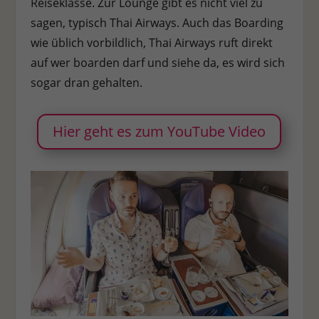
Reiseklasse. Zur Lounge gibt es nicht viel zu
sagen, typisch Thai Airways. Auch das Boarding
Stat
Statistiken (1)
wie üblich vorbildlich, Thai Airways ruft direkt
Statistik Cookies erfassen Informationen anonym. Diese Informationen
auf wer boarden darf und siehe da, es wird sich
helfen uns zu verstehen, wie unsere Besucher unsere Website nutzen.
sogar dran gehalten.
Cookie-Informationen anzeigen
Ext
Externe Medien (7)
Hier geht es zum YouTube Video
Inhalte von Videoplattformen und Social-Media-Plattformen werden
standardmäßig blockiert. Wenn Cookies von externen Medien akzeptiert
werden, bedarf der Zugriff auf diese Inhalte keiner manuellen
Einwilligung mehr.
Cookie-Informationen anzeigen
Datenschutzerklärung
Impressum