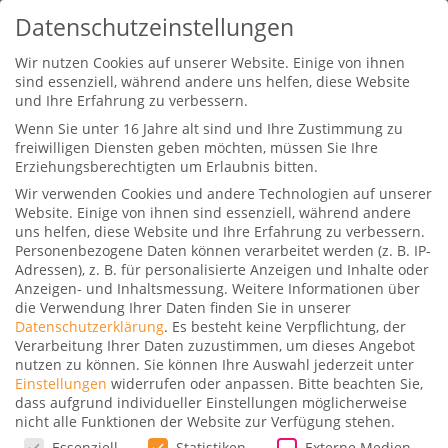
Datenschutzeinstellungen
Wir nutzen Cookies auf unserer Website. Einige von ihnen
sind essenziell, während andere uns helfen, diese Website
und Ihre Erfahrung zu verbessern.
Wenn Sie unter 16 Jahre alt sind und Ihre Zustimmung zu
freiwilligen Diensten geben möchten, müssen Sie Ihre
Erziehungsberechtigten um Erlaubnis bitten.
Wir verwenden Cookies und andere Technologien auf unserer
Entzückend! Thai Airways 747-
Website. Einige von ihnen sind essenziell, während andere
400 Upperdeck Business Class
uns helfen, diese Website und Ihre Erfahrung zu verbessern.
Personenbezogene Daten können verarbeitet werden (z. B. IP-
Gepostet von
Dominik
|
16. Mai 2020
|
0
|
Adressen), z. B. für personalisierte Anzeigen und Inhalte oder
Anzeigen- und Inhaltsmessung.
Weitere Informationen über
die Verwendung Ihrer Daten finden Sie in unserer
Datenschutzerklärung
.
Es besteht keine Verpflichtung, der
Verarbeitung Ihrer Daten zuzustimmen, um dieses Angebot
nutzen zu können.
Sie können Ihre Auswahl jederzeit unter
Einstellungen
widerrufen oder anpassen.
Bitte beachten Sie,
Ein recht kurzer Flug von Bangkok nach
dass aufgrund individueller Einstellungen möglicherweise
nicht alle Funktionen der Website zur Verfügung stehen.
Denpasar auf Bali, vier Stunden sind es nur.
Datenschutzeinstellungen
Essenziell
Statistiken
Externe Medien