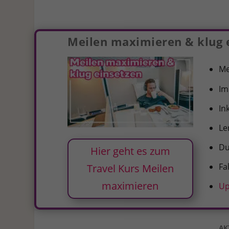
Meilen maximieren & klug 
Me
I
In
Le
Du
Hier geht es zum
Fa
Travel Kurs Meilen
maximieren
Up
AK