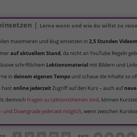
einsetzen |
Lerne wann und wie du willst zu reise
ilen maximieren und klug einsetzen in
2,5 Stunden Videom
mmer
auf aktuellem Stand
, da nicht an YouTube Regeln g
klusive schriftlichem
Lektionsmaterial
mit Bildern und Link
rne in
deinem eigenen Tempo
und schaue die Inhalte so of
 hast
online jederzeit
Zugriff auf den Kurs – auch auf
neue 
lls dennoch
Fragen zu Lektionsthemen sind
, können Kurstei
- und Downgrade jederzeit möglich
, wenn zwischen Kursko
TIE:
RATE: