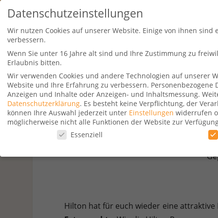
Datenschutzeinstellungen
Wir nutzen Cookies auf unserer Website. Einige von ihnen sind 
verbessern.
Wenn Sie unter 16 Jahre alt sind und Ihre Zustimmung zu freiw
Erlaubnis bitten.
Wir verwenden Cookies und andere Technologien auf unserer Web
Website und Ihre Erfahrung zu verbessern.
Personenbezogene Dat
Travel Kurse
Aktionen
Hotelsu
Anzeigen und Inhalte oder Anzeigen- und Inhaltsmessung.
Weit
Datenschutzerklärung
.
Es besteht keine Verpflichtung, der Ver
können Ihre Auswahl jederzeit unter
Einstellungen
widerrufen o
möglicherweise nicht alle Funktionen der Website zur Verfügun
Datenschutzeinstellungen
Essenziell
Hilton Pr
Datenschutzeinstellungen
Ge
Wenn Sie unter 16 Jahre alt sind und Ihre Zustimmung zu freiw
Wir verwenden Cookies und andere Technologien auf unserer Web
Personenbezogene Daten können verarbeitet werden (z. B. IP-Adr
Verwendung Ihrer Daten finden Sie in unserer
Datenschutzerkl
Hilton hat für euch wieder eine attraktive
beachten Sie, dass aufgrund individueller Einstellungen möglic