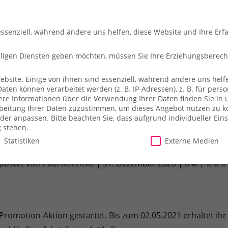
essenziell, während andere uns helfen, diese Website und Ihre Erf
illigen Diensten geben möchten, müssen Sie Ihre Erziehungsberec
site. Einige von ihnen sind essenziell, während andere uns helfe
en können verarbeitet werden (z. B. IP-Adressen), z. B. für person
che
So fliegt ihr
Merch-Shop
Payback
Alles z
ere Informationen über die Verwendung Ihrer Daten finden Sie in 
arbeitung Ihrer Daten zuzustimmen, um dieses Angebot nutzen zu 
der anpassen.
Bitte beachten Sie, dass aufgrund individueller Ein
g stehen.
Statistiken
Externe Medien
omo – 2.000 Extrapunkte pro Aufenthalt 
postet von
Paul Köhncke
|
31. Dezember 2020
|
0
|
illigen Diensten geben möchten, müssen Sie Ihre Erziehungsberecht
site. Einige von ihnen sind essenziell, während andere uns helfe
essen), z. B. für personalisierte Anzeigen und Inhalte oder Anzei
ärung
.
Es besteht keine Verpflichtung, der Verarbeitung Ihrer Dat
 Promotion-Aktion gestartet. Bis zum 02.05.2021 erhaltet ihr
herweise nicht alle Funktionen der Website zur Verfügung stehen.