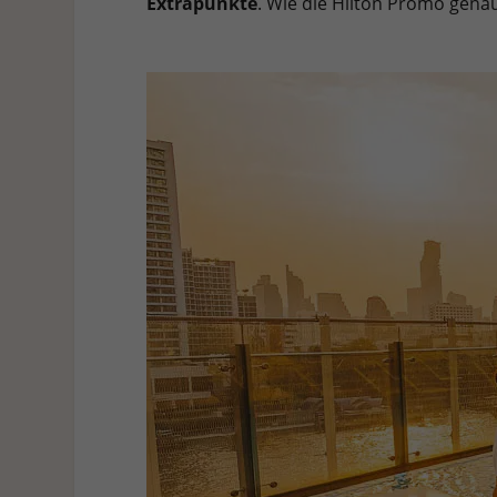
Extrapunkte
. Wie die Hilton Promo genau 
Hier finden Sie eine Übersicht über alle verwendeten Cookies. 
Cookies auswählen.
Alle akzeptieren
Speichern
Ablehnen
Datenschutzeinstellungen
Essenziell (1)
Essenzielle Cookies ermöglichen grundlegende Funktionen und sind für die e
Statistiken (1)
Statistik Cookies erfassen Informationen anonym. Diese Informationen helf
Externe Medien (7)
Inhalte von Videoplattformen und Social-Media-Plattformen werden standardm