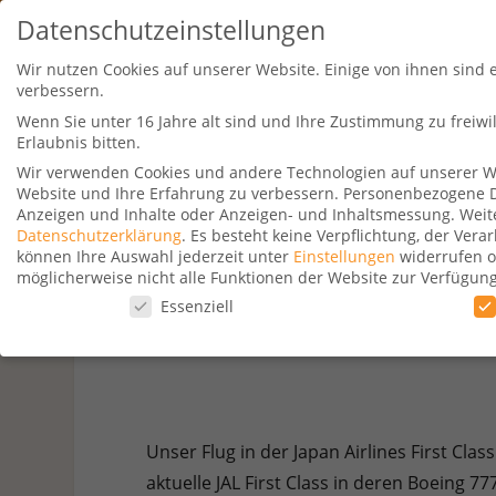
Datenschutzeinstellungen
Wir nutzen Cookies auf unserer Website. Einige von ihnen sind 
verbessern.
Wenn Sie unter 16 Jahre alt sind und Ihre Zustimmung zu freiw
Erlaubnis bitten.
Wir verwenden Cookies und andere Technologien auf unserer Web
Website und Ihre Erfahrung zu verbessern.
Personenbezogene Dat
Travel Kurse
Aktionen
Hotelsu
Anzeigen und Inhalte oder Anzeigen- und Inhaltsmessung.
Weit
Datenschutzerklärung
.
Es besteht keine Verpflichtung, der Ver
können Ihre Auswahl jederzeit unter
Einstellungen
widerrufen o
möglicherweise nicht alle Funktionen der Website zur Verfügun
Datenschutzeinstellungen
Essenziell
Japan Airli
Datenschutzeinstellungen
Wenn Sie unter 16 Jahre alt sind und Ihre Zustimmung zu freiw
Wir verwenden Cookies und andere Technologien auf unserer Web
Personenbezogene Daten können verarbeitet werden (z. B. IP-Adr
Unser Flug in der Japan Airlines First Cl
Verwendung Ihrer Daten finden Sie in unserer
Datenschutzerkl
aktuelle JAL First Class in deren Boeing 
beachten Sie, dass aufgrund individueller Einstellungen möglic