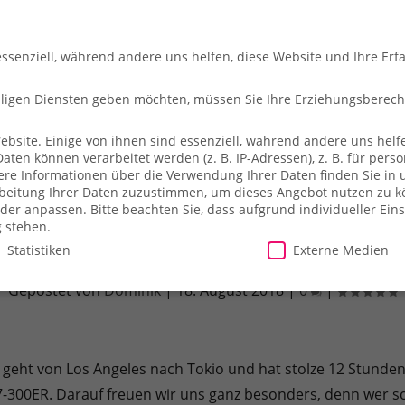
essenziell, während andere uns helfen, diese Website und Ihre Erf
illigen Diensten geben möchten, müssen Sie Ihre Erziehungsberec
site. Einige von ihnen sind essenziell, während andere uns helfe
en können verarbeitet werden (z. B. IP-Adressen), z. B. für person
che
So fliegt ihr
Merch-Shop
Payback
Alles z
ere Informationen über die Verwendung Ihrer Daten finden Sie in 
arbeitung Ihrer Daten zuzustimmen, um dieses Angebot nutzen zu 
der anpassen.
Bitte beachten Sie, dass aufgrund individueller Ein
g stehen.
Statistiken
Externe Medien
nes First Class 777-300ER, einfach grand
Gepostet von
Dominik
|
18. August 2018
|
0
|
illigen Diensten geben möchten, müssen Sie Ihre Erziehungsberecht
site. Einige von ihnen sind essenziell, während andere uns helfe
essen), z. B. für personalisierte Anzeigen und Inhalte oder Anzei
ass geht von Los Angeles nach Tokio und hat stolze 12 Stunde
ärung
.
Es besteht keine Verpflichtung, der Verarbeitung Ihrer Dat
777-300ER. Darauf freuen wir uns ganz besonders, denn wer s
herweise nicht alle Funktionen der Website zur Verfügung stehen.