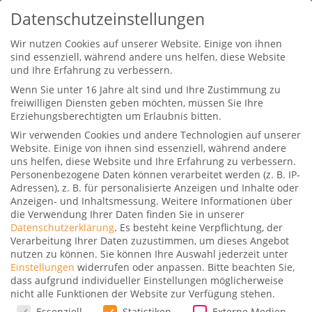
Datenschutzeinstellungen
Wir nutzen Cookies auf unserer Website. Einige von ihnen
sind essenziell, während andere uns helfen, diese Website
und Ihre Erfahrung zu verbessern.
Wenn Sie unter 16 Jahre alt sind und Ihre Zustimmung zu
freiwilligen Diensten geben möchten, müssen Sie Ihre
Erziehungsberechtigten um Erlaubnis bitten.
Wir verwenden Cookies und andere Technologien auf unserer
LifeMiles 115 % Bonus beim
Website. Einige von ihnen sind essenziell, während andere
Transfer
uns helfen, diese Website und Ihre Erfahrung zu verbessern.
Personenbezogene Daten können verarbeitet werden (z. B. IP-
Gepostet von
Mark Klose
|
21. August 2023
|
0
Adressen), z. B. für personalisierte Anzeigen und Inhalte oder
Anzeigen- und Inhaltsmessung.
Weitere Informationen über
|
die Verwendung Ihrer Daten finden Sie in unserer
Datenschutzerklärung
.
Es besteht keine Verpflichtung, der
Verarbeitung Ihrer Daten zuzustimmen, um dieses Angebot
nutzen zu können.
Sie können Ihre Auswahl jederzeit unter
Einstellungen
widerrufen oder anpassen.
Bitte beachten Sie,
Das Vielfliegerprogramm LifeMiles der
dass aufgrund individueller Einstellungen möglicherweise
nicht alle Funktionen der Website zur Verfügung stehen.
südamerikanischen Fluggesellschaft Avianca
Datenschutzeinstellungen
Essenziell
Statistiken
Externe Medien