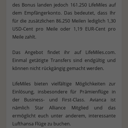
des Bonus landen jedoch 161.250 LifeMiles auf
Stat
Statistiken (1)
dem Empfängerkonto. Das bedeutet, dass Ihr
für die zusätzlichen 86.250 Meilen lediglich 1,30
Statistik Cookies erfassen Informationen anonym. Diese Informationen
helfen uns zu verstehen, wie unsere Besucher unsere Website nutzen.
USD-Cent pro Meile oder 1,19 EUR-Cent pro
Cookie-Informationen anzeigen
Meile zahlt.
Ext
Externe Medien (7)
Das Angebot findet ihr auf LifeMiles.com.
Inhalte von Videoplattformen und Social-Media-Plattformen werden
Einmal getätigte Transfers sind endgültig und
standardmäßig blockiert. Wenn Cookies von externen Medien akzeptiert
werden, bedarf der Zugriff auf diese Inhalte keiner manuellen
können nicht rückgängig gemacht werden.
Einwilligung mehr.
Cookie-Informationen anzeigen
LifeMiles bieten vielfältige Möglichkeiten zur
Datenschutzerklärung
Impressum
Einlösung, insbesondere für Prämienflüge in
der Business- und First-Class. Avianca ist
nämlich Star Alliance Mitglied und das
ermöglicht euch unter anderem, interessante
Lufthansa Flüge zu buchen.