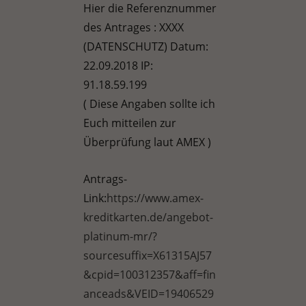
Hier die Referenznummer
des Antrages : XXXX
(DATENSCHUTZ) Datum:
22.09.2018 IP:
91.18.59.199
( Diese Angaben sollte ich
Euch mitteilen zur
Überprüfung laut AMEX )
Antrags-
Link:
https://www.amex-
kreditkarten.de/angebot-
platinum-mr/?
sourcesuffix=X61315AJ57
&cpid=100312357&aff=fin
anceads&VEID=19406529