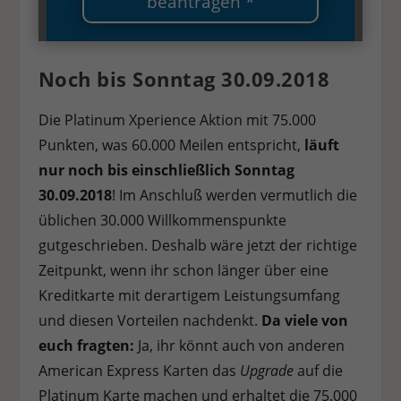
beantragen *
Stat
Statistiken (1)
Statistik Cookies erfassen Informationen anonym. Diese Informationen
Noch bis Sonntag 30.09.2018
helfen uns zu verstehen, wie unsere Besucher unsere Website nutzen.
Cookie-Informationen anzeigen
Die Platinum Xperience Aktion mit 75.000
Ext
Externe Medien (7)
Punkten, was 60.000 Meilen entspricht,
läuft
nur noch bis einschließlich
Sonntag
Inhalte von Videoplattformen und Social-Media-Plattformen werden
standardmäßig blockiert. Wenn Cookies von externen Medien akzeptiert
30.09.2018
! Im Anschluß werden vermutlich die
werden, bedarf der Zugriff auf diese Inhalte keiner manuellen
Einwilligung mehr.
üblichen 30.000 Willkommenspunkte
gutgeschrieben. Deshalb wäre jetzt der richtige
Cookie-Informationen anzeigen
Zeitpunkt, wenn ihr schon länger über eine
Datenschutzerklärung
Impressum
Kreditkarte mit derartigem Leistungsumfang
und diesen Vorteilen nachdenkt.
Da viele von
euch fragten:
Ja, ihr könnt auch von anderen
American Express Karten das
Upgrade
auf die
Platinum Karte machen und erhaltet die 75.000