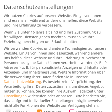
Datenschutzeinstellungen
Wir nutzen Cookies auf unserer Website. Einige von ihnen
sind essenziell, während andere uns helfen, diese Website
und Ihre Erfahrung zu verbessern.
Wenn Sie unter 16 Jahre alt sind und Ihre Zustimmung zu
freiwilligen Diensten geben möchten, müssen Sie Ihre
Erziehungsberechtigten um Erlaubnis bitten.
Wir verwenden Cookies und andere Technologien auf unserer
Nur noch bis Sonntag: American
Website. Einige von ihnen sind essenziell, während andere
Express Platinum Karte mit
uns helfen, diese Website und Ihre Erfahrung zu verbessern.
75.000 Punkten
Personenbezogene Daten können verarbeitet werden (z. B. IP-
Adressen), z. B. für personalisierte Anzeigen und Inhalte oder
Gepostet von
Dominik
|
27. September 2018
|
Anzeigen- und Inhaltsmessung.
Weitere Informationen über
die Verwendung Ihrer Daten finden Sie in unserer
17
Datenschutzerklärung
.
Es besteht keine Verpflichtung, der
Verarbeitung Ihrer Daten zuzustimmen, um dieses Angebot
nutzen zu können.
Sie können Ihre Auswahl jederzeit unter
Einstellungen
widerrufen oder anpassen.
Bitte beachten Sie,
dass aufgrund individueller Einstellungen möglicherweise
nicht alle Funktionen der Website zur Verfügung stehen.
Für uns ist die American Express Platinum Karte
Datenschutzeinstellungen
Essenziell
Statistiken
Externe Medien