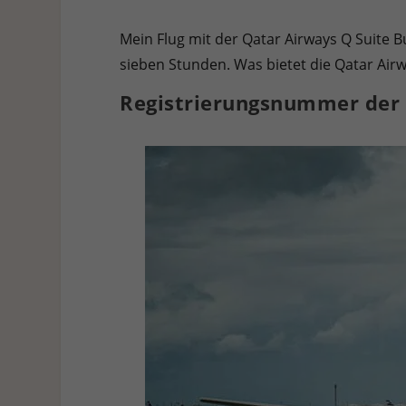
Hier finden Sie eine Übersicht über alle verwendeten Cookies. 
Cookies auswählen.
Mein Flug mit der Qatar Airways Q Suite B
sieben Stunden. Was bietet die Qatar Airw
Alle akzeptieren
Speichern
Ablehnen
Registrierungsnummer der M
Datenschutzeinstellungen
Essenziell (1)
Essenzielle Cookies ermöglichen grundlegende Funktionen und sind für die e
Statistiken (1)
Statistik Cookies erfassen Informationen anonym. Diese Informationen helf
Externe Medien (7)
Inhalte von Videoplattformen und Social-Media-Plattformen werden standardm