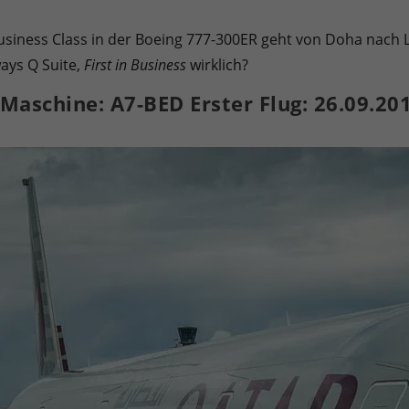
Sie können Ihre Einwilligung zu ganzen Kategorien geben oder sic
usiness Class in der Boeing 777-300ER geht von Doha nach L
ays Q Suite,
First in Business
wirklich?
aschine: A7-BED Erster Flug: 26.09.20
inwandfreie Funktion der Website erforderlich.
Cookie-Informationen anzeigen
en uns zu verstehen, wie unsere Besucher unsere Website nutzen.
Cookie-Informationen anzeigen
äßig blockiert. Wenn Cookies von externen Medien akzeptiert werden, bedarf der
Cookie-Informationen anzeigen