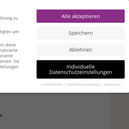
0 Items
Alle akzeptieren
ahrung zu
htigten um
Speichern
n, diese
Ablehnen
alisierte
u American Express
Travel Hacks
unserer
können.
Sie
Individuelle
stellungen
Datenschutzeinstellungen
Cookie-Details
Datenschutzerklärung
Impressum
igten um Erlaubnis bitten.
n, diese Website und Ihre Erfahrung zu verbessern.
gen- und Inhaltsmessung.
Weitere Informationen über die
en zuzustimmen, um dieses Angebot nutzen zu können.
Bitte