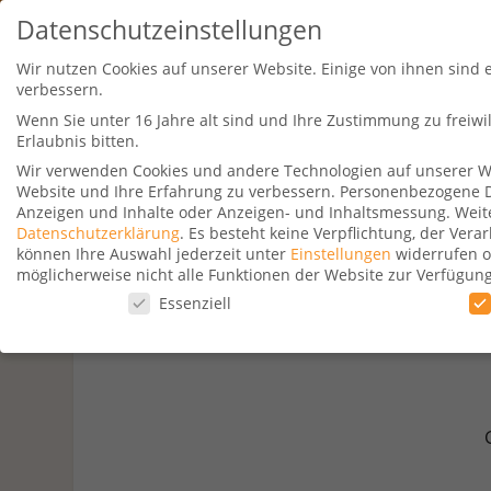
Datenschutzeinstellungen
Wir nutzen Cookies auf unserer Website. Einige von ihnen sind 
verbessern.
Wenn Sie unter 16 Jahre alt sind und Ihre Zustimmung zu freiw
Erlaubnis bitten.
Wir verwenden Cookies und andere Technologien auf unserer Web
Website und Ihre Erfahrung zu verbessern.
Personenbezogene Dat
Travel Kurse
Aktionen
Hotelsu
Anzeigen und Inhalte oder Anzeigen- und Inhaltsmessung.
Weit
Datenschutzerklärung
.
Es besteht keine Verpflichtung, der Ver
können Ihre Auswahl jederzeit unter
Einstellungen
widerrufen o
möglicherweise nicht alle Funktionen der Website zur Verfügun
Datenschutzeinstellungen
Essenziell
Datenschutzeinstellungen
Wenn Sie unter 16 Jahre alt sind und Ihre Zustimmung zu freiw
Wir verwenden Cookies und andere Technologien auf unserer Web
Personenbezogene Daten können verarbeitet werden (z. B. IP-Adr
Verwendung Ihrer Daten finden Sie in unserer
Datenschutzerkl
beachten Sie, dass aufgrund individueller Einstellungen möglic