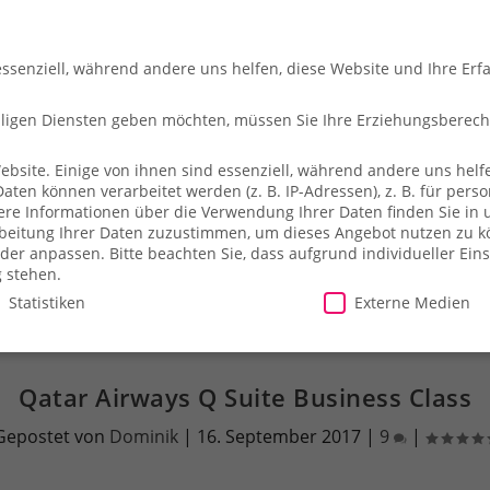
essenziell, während andere uns helfen, diese Website und Ihre Erf
illigen Diensten geben möchten, müssen Sie Ihre Erziehungsberec
site. Einige von ihnen sind essenziell, während andere uns helfe
en können verarbeitet werden (z. B. IP-Adressen), z. B. für person
che
So fliegt ihr
Merch-Shop
Payback
Alles z
ere Informationen über die Verwendung Ihrer Daten finden Sie in 
arbeitung Ihrer Daten zuzustimmen, um dieses Angebot nutzen zu 
der anpassen.
Bitte beachten Sie, dass aufgrund individueller Ein
g stehen.
Statistiken
Externe Medien
illigen Diensten geben möchten, müssen Sie Ihre Erziehungsberecht
Qatar Airways Q Suite Business Class
site. Einige von ihnen sind essenziell, während andere uns helfe
Gepostet von
Dominik
|
16. September 2017
|
9
|
essen), z. B. für personalisierte Anzeigen und Inhalte oder Anzei
ärung
.
Es besteht keine Verpflichtung, der Verarbeitung Ihrer Dat
herweise nicht alle Funktionen der Website zur Verfügung stehen.