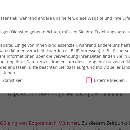
essenziell, während andere uns helfen, diese Website und Ihre Erf
illigen Diensten geben möchten, müssen Sie Ihre Erziehungsberec
site. Einige von ihnen sind essenziell, während andere uns helfe
en können verarbeitet werden (z. B. IP-Adressen), z. B. für person
che
So fliegt ihr
Merch-Shop
Payback
Alles z
ere Informationen über die Verwendung Ihrer Daten finden Sie in 
arbeitung Ihrer Daten zuzustimmen, um dieses Angebot nutzen zu 
der anpassen.
Bitte beachten Sie, dass aufgrund individueller Ein
g stehen.
Statistiken
Externe Medien
r Flug 2020, Lufthansa Business Class 
Gepostet von
Dominik
|
9. Mai 2020
|
2
|
illigen Diensten geben möchten, müssen Sie Ihre Erziehungsberecht
site. Einige von ihnen sind essenziell, während andere uns helfe
essen), z. B. für personalisierte Anzeigen und Inhalte oder Anzei
ärung
.
Es besteht keine Verpflichtung, der Verarbeitung Ihrer Dat
2020 ging von Bogotá nach München
. Zu diesem Zeitpunkt 
herweise nicht alle Funktionen der Website zur Verfügung stehen.