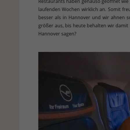
Restaurants haben genauso geöffnet wie d
Hier finden Sie eine Übersicht über alle verwendeten Cookies. 
Cookies auswählen.
laufenden Wochen wirklich an. Somit fre
besser als in Hannover und wir ahnen s
Alle akzeptieren
Speichern
Ablehnen
größer aus, bis heute behalten wir damit
Datenschutzeinstellungen
Hannover sagen?
Essenziell (1)
Essenzielle Cookies ermöglichen grundlegende Funktionen und sind für die e
Statistiken (1)
Statistik Cookies erfassen Informationen anonym. Diese Informationen helf
Externe Medien (7)
Inhalte von Videoplattformen und Social-Media-Plattformen werden standardm