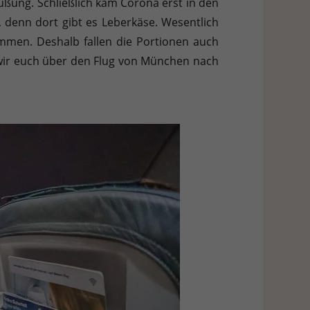
üßung. Schließlich kam Corona erst in den
h weitere Informationen anzeigen lassen und so nur bestimmte
 denn dort gibt es Leberkäse. Wesentlich
mmen. Deshalb fallen die Portionen auch
Zurück
n wir euch über den Flug von München nach
Stat
Ext
 Zugriff auf diese Inhalte keiner manuellen Einwilligung mehr.
Datenschutzerklärung
Impressum