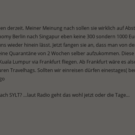
gen derzeit. Meiner Meinung nach sollen sie wirklich auf Abs
nomy Berlin nach Singapur eben keine 300 sondern 1000 Eu
ns wieder hinein lässt. Jetzt fangen sie an, dass man von d
seine Quarantäne von 2 Wochen selber aufzukommen. Diese is
 Kuala Lumpur via Frankfurt fliegen. Ab Frankfurt wäre es a
uren Travelhags. Sollten wir einreisen dürfen einestages( b
go
n nach SYLT? …laut Radio geht das wohl jetzt oder die Tage…