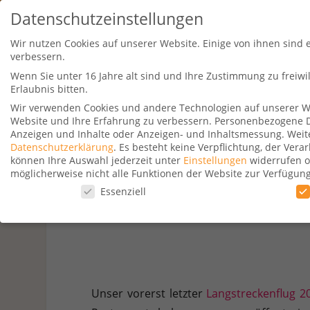
Datenschutzeinstellungen
Wir nutzen Cookies auf unserer Website. Einige von ihnen sind 
verbessern.
Wenn Sie unter 16 Jahre alt sind und Ihre Zustimmung zu freiw
Erlaubnis bitten.
Wir verwenden Cookies und andere Technologien auf unserer Web
Website und Ihre Erfahrung zu verbessern.
Personenbezogene Dat
Travel Kurse
Aktionen
Hotelsu
Anzeigen und Inhalte oder Anzeigen- und Inhaltsmessung.
Weit
Datenschutzerklärung
.
Es besteht keine Verpflichtung, der Ver
können Ihre Auswahl jederzeit unter
Einstellungen
widerrufen o
möglicherweise nicht alle Funktionen der Website zur Verfügun
Datenschutzeinstellungen
Essenziell
Unser letzte
Datenschutzeinstellungen
Wenn Sie unter 16 Jahre alt sind und Ihre Zustimmung zu freiw
Wir verwenden Cookies und andere Technologien auf unserer Web
Personenbezogene Daten können verarbeitet werden (z. B. IP-Adr
Verwendung Ihrer Daten finden Sie in unserer
Datenschutzerkl
Unser vorerst letzter
Langstreckenflug 
beachten Sie, dass aufgrund individueller Einstellungen möglic