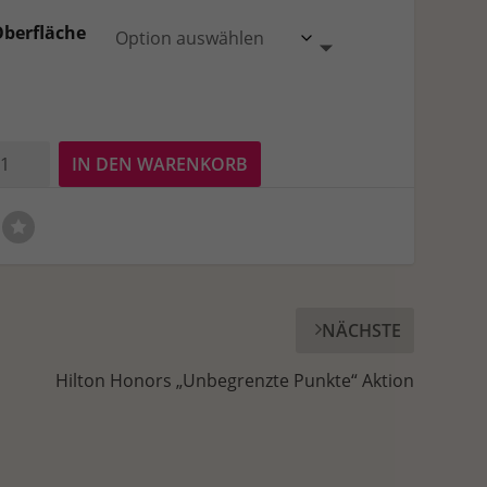
Oberfläche
usepad
IN DEN WARENKORB
ues
ro
nge
NÄCHSTE
Hilton Honors „Unbegrenzte Punkte“ Aktion