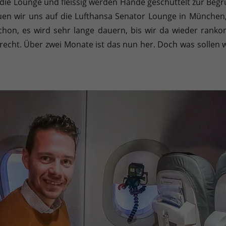
ie Lounge und fleissig werden Hände geschüttelt zur Begr
Sie können Ihre Einwilligung zu ganzen Kategorien geben oder sic
uen wir uns auf die Lufthansa Senator Lounge in München,
chon, es wird sehr lange dauern, bis wir da wieder ranko
 recht. Über zwei Monate ist das nun her. Doch was solle
inwandfreie Funktion der Website erforderlich.
Cookie-Informationen anzeigen
en uns zu verstehen, wie unsere Besucher unsere Website nutzen.
Cookie-Informationen anzeigen
äßig blockiert. Wenn Cookies von externen Medien akzeptiert werden, bedarf der
Cookie-Informationen anzeigen