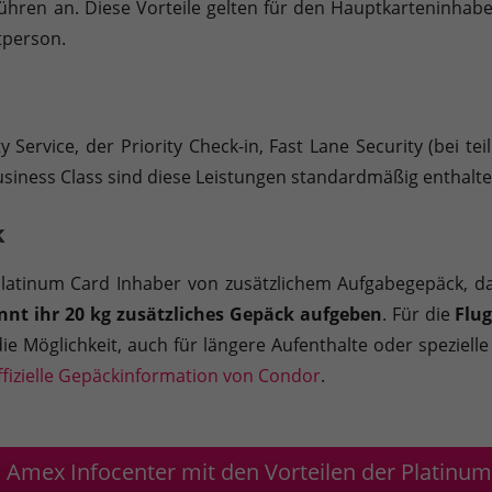
ühren an. Diese Vorteile gelten für den Hauptkarteninhab
tperson.
 Service, der Priority Check-in, Fast Lane Security (bei t
Business Class sind diese Leistungen standardmäßig enthalte
k
 Platinum Card Inhaber von zusätzlichem Aufgabegepäck, da
nnt ihr 20 kg zusätzliches Gepäck aufgeben
. Für die
Flu
die Möglichkeit, auch für längere Aufenthalte oder speziell
ffizielle Gepäckinformation von Condor
.
 Amex Infocenter mit den Vorteilen der Platinu