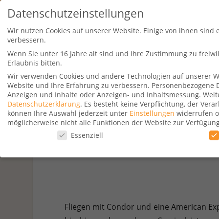
Datenschutzeinstellungen
Wir nutzen Cookies auf unserer Website. Einige von ihnen sind 
verbessern.
Wenn Sie unter 16 Jahre alt sind und Ihre Zustimmung zu freiw
Erlaubnis bitten.
Wir verwenden Cookies und andere Technologien auf unserer Web
Website und Ihre Erfahrung zu verbessern.
Personenbezogene Dat
Travel Kurse
Aktionen
Hotelsu
Anzeigen und Inhalte oder Anzeigen- und Inhaltsmessung.
Weit
Datenschutzerklärung
.
Es besteht keine Verpflichtung, der Ver
können Ihre Auswahl jederzeit unter
Einstellungen
widerrufen o
möglicherweise nicht alle Funktionen der Website zur Verfügun
Datenschutzeinstellungen
Essenziell
Vorteile d
Datenschutzeinstellungen
Wenn Sie unter 16 Jahre alt sind und Ihre Zustimmung zu freiw
Wir verwenden Cookies und andere Technologien auf unserer Web
Personenbezogene Daten können verarbeitet werden (z. B. IP-Adr
Verwendung Ihrer Daten finden Sie in unserer
Datenschutzerkl
Fliegen mit Condor und eine American Exp
beachten Sie, dass aufgrund individueller Einstellungen möglic