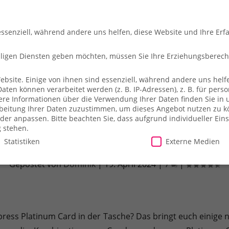
essenziell, während andere uns helfen, diese Website und Ihre Erf
illigen Diensten geben möchten, müssen Sie Ihre Erziehungsberec
site. Einige von ihnen sind essenziell, während andere uns helfe
en können verarbeitet werden (z. B. IP-Adressen), z. B. für person
che
So fliegt ihr
Merch-Shop
Payback
Alles z
ere Informationen über die Verwendung Ihrer Daten finden Sie in 
arbeitung Ihrer Daten zuzustimmen, um dieses Angebot nutzen zu 
der anpassen.
Bitte beachten Sie, dass aufgrund individueller Ein
g stehen.
Statistiken
Externe Medien
er Platinum Card bei Condor: Was ihr w
Gepostet von
Dominik
|
19. April 2024
|
7
|
illigen Diensten geben möchten, müssen Sie Ihre Erziehungsberecht
site. Einige von ihnen sind essenziell, während andere uns helfe
essen), z. B. für personalisierte Anzeigen und Inhalte oder Anzei
ärung
.
Es besteht keine Verpflichtung, der Verarbeitung Ihrer Dat
ress Platinum Card in der Tasche? Das bringt euch einige
herweise nicht alle Funktionen der Website zur Verfügung stehen.