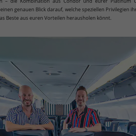
gen – die Kombination aus Condor und eurer Platinum C
Sie können Ihre Einwilligung zu ganzen Kategorien geben oder sic
einen genauen Blick darauf, welche speziellen Privilegien i
as Beste aus euren Vorteilen herausholen könnt.
inwandfreie Funktion der Website erforderlich.
Cookie-Informationen anzeigen
en uns zu verstehen, wie unsere Besucher unsere Website nutzen.
Cookie-Informationen anzeigen
äßig blockiert. Wenn Cookies von externen Medien akzeptiert werden, bedarf der
Cookie-Informationen anzeigen