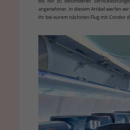
bis hin zu besonderen Serviceleistun
Hier finden Sie eine Übersicht über alle verwendeten Cookies. 
Cookies auswählen.
angenehmer. In diesem Artikel werfen wir 
ihr bei eurem nächsten Flug mit Condor d
Alle akzeptieren
Speichern
Ablehnen
Datenschutzeinstellungen
Essenziell (1)
Essenzielle Cookies ermöglichen grundlegende Funktionen und sind für die e
Statistiken (1)
Statistik Cookies erfassen Informationen anonym. Diese Informationen helf
Externe Medien (7)
Inhalte von Videoplattformen und Social-Media-Plattformen werden standardm