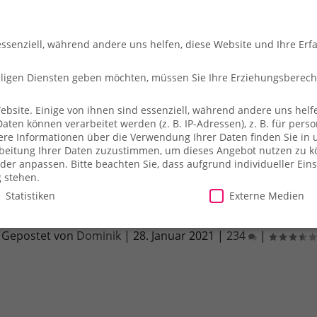
essenziell, während andere uns helfen, diese Website und Ihre Erf
illigen Diensten geben möchten, müssen Sie Ihre Erziehungsberec
site. Einige von ihnen sind essenziell, während andere uns helfe
en können verarbeitet werden (z. B. IP-Adressen), z. B. für person
che
So fliegt ihr
Merch-Shop
Payback
Alles z
ere Informationen über die Verwendung Ihrer Daten finden Sie in 
arbeitung Ihrer Daten zuzustimmen, um dieses Angebot nutzen zu 
der anpassen.
Bitte beachten Sie, dass aufgrund individueller Ein
g stehen.
Statistiken
Externe Medien
iete, Strom & Co. Meilen für Freiflüge b
Gepostet von
Dominik
|
28. Januar 2021
|
234
|
illigen Diensten geben möchten, müssen Sie Ihre Erziehungsberecht
site. Einige von ihnen sind essenziell, während andere uns helfe
essen), z. B. für personalisierte Anzeigen und Inhalte oder Anzei
ärung
.
Es besteht keine Verpflichtung, der Verarbeitung Ihrer Dat
herweise nicht alle Funktionen der Website zur Verfügung stehen.