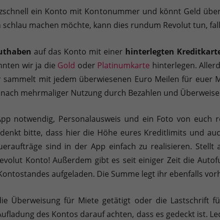
litzschnell ein Konto mit Kontonummer und könnt Geld über
h schlau machen möchte, kann dies rundum Revolut tun, fall
uthaben
auf das Konto mit einer
hinterlegten Kreditkart
nnten wir ja die
Gold
oder
Platinumkarte
hinterlegen. Aller
hr sammelt mit jedem überwiesenen Euro Meilen für euer 
ber nach mehrmaliger Nutzung durch Bezahlen und Überweis
er App notwendig, Personalausweis und ein Foto von euch r
denkt bitte, dass hier die Höhe eures Kreditlimits und auc
aufträge sind in der App einfach zu realisieren. Stellt
volut Konto! Außerdem gibt es seit einiger Zeit die Autof
Kontostandes aufgeladen. Die Summe legt ihr ebenfalls vorh
e Überweisung für Miete getätigt oder die Lastschrift f
ufladung des Kontos darauf achten, dass es gedeckt ist. Le