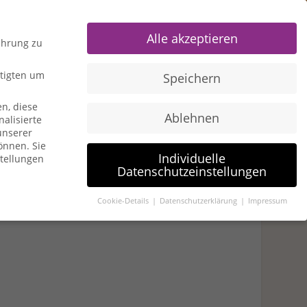
0 Items
Alle akzeptieren
ahrung zu
htigten um
Speichern
n, diese
Ablehnen
alisierte
u American Express
Travel Hacks
unserer
können.
Sie
Individuelle
stellungen
Datenschutzeinstellungen
ringen
Cookie-Details
Datenschutzerklärung
Impressum
igten um Erlaubnis bitten.
n, diese Website und Ihre Erfahrung zu verbessern.
gen- und Inhaltsmessung.
Weitere Informationen über die
en zuzustimmen, um dieses Angebot nutzen zu können.
Bitte