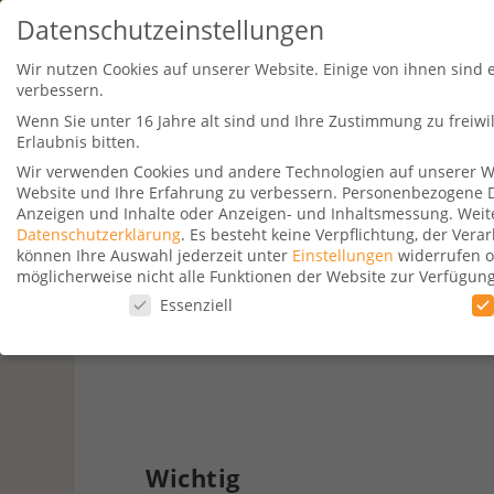
Datenschutzeinstellungen
Wir nutzen Cookies auf unserer Website. Einige von ihnen sind 
verbessern.
Wenn Sie unter 16 Jahre alt sind und Ihre Zustimmung zu freiw
Erlaubnis bitten.
Wir verwenden Cookies und andere Technologien auf unserer Web
Website und Ihre Erfahrung zu verbessern.
Personenbezogene Dat
Travel Kurse
Aktionen
Hotelsu
Anzeigen und Inhalte oder Anzeigen- und Inhaltsmessung.
Weit
Datenschutzerklärung
.
Es besteht keine Verpflichtung, der Ver
können Ihre Auswahl jederzeit unter
Einstellungen
widerrufen o
möglicherweise nicht alle Funktionen der Website zur Verfügun
Datenschutzeinstellungen
Essenziell
Wie M
Datenschutzeinstellungen
Wenn Sie unter 16 Jahre alt sind und Ihre Zustimmung zu freiw
Wir verwenden Cookies und andere Technologien auf unserer Web
Personenbezogene Daten können verarbeitet werden (z. B. IP-Adr
Verwendung Ihrer Daten finden Sie in unserer
Datenschutzerkl
Wichtig
beachten Sie, dass aufgrund individueller Einstellungen möglic