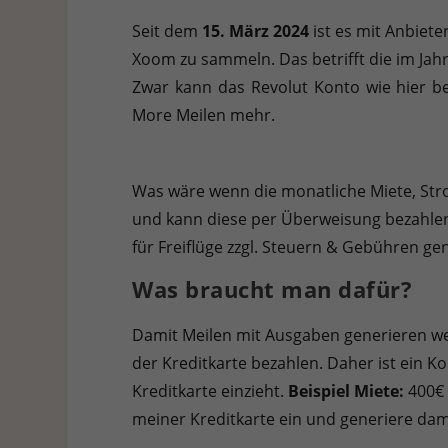
Hier finden Sie eine Übersicht über alle verwendeten Cookies. 
Seit dem
15. März 2024
ist es mit Anbiet
Cookies auswählen.
Xoom zu sammeln. Das betrifft die im Jah
Alle akzeptieren
Speichern
Ablehnen
Zwar kann das Revolut Konto wie hier be
More Meilen mehr.
Datenschutzeinstellungen
Essenziell (1)
Essenzielle Cookies ermöglichen grundlegende Funktionen und sind für die e
Was wäre wenn die monatliche Miete, Stro
und kann diese per Überweisung bezahle
Statistiken (1)
für Freiflüge zzgl. Steuern & Gebühren g
Statistik Cookies erfassen Informationen anonym. Diese Informationen helf
Was braucht man dafür?
Damit Meilen mit Ausgaben generieren wer
Externe Medien (7)
der Kreditkarte bezahlen. Daher ist ein 
Inhalte von Videoplattformen und Social-Media-Plattformen werden standardm
Kreditkarte einzieht.
Beispiel Miete:
400€ 
meiner Kreditkarte ein und generiere damit