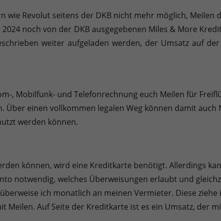
Sie können Ihre Einwilligung zu ganzen Kategorien geben oder sic
ern wie Revolut seitens der DKB nicht mehr möglich, Meilen
r 2024 noch von der DKB ausgegebenen Miles & More Kredit
schrieben weiter aufgeladen werden, der Umsatz auf der 
inwandfreie Funktion der Website erforderlich.
m-, Mobilfunk- und Telefonrechnung euch Meilen für Freif
Cookie-Informationen anzeigen
n. Über einen vollkommen legalen Weg können damit auch M
enutzt werden können.
en uns zu verstehen, wie unsere Besucher unsere Website nutzen.
Cookie-Informationen anzeigen
den können, wird eine Kreditkarte benötigt. Allerdings kan
Konto notwendig, welches Überweisungen erlaubt und gleichz
äßig blockiert. Wenn Cookies von externen Medien akzeptiert werden, bedarf der
überweise ich monatlich an meinen Vermieter. Diese ziehe 
Cookie-Informationen anzeigen
 Meilen. Auf Seite der Kreditkarte ist es ein Umsatz, der mi