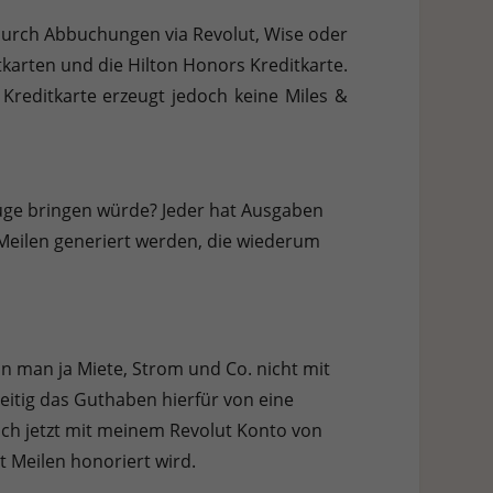
h weitere Informationen anzeigen lassen und so nur bestimmte
 durch Abbuchungen via Revolut, Wise oder
karten und die Hilton Honors Kreditkarte.
Zurück
Kreditkarte erzeugt jedoch keine Miles &
lüge bringen würde? Jeder hat Ausgaben
eilen generiert werden, die wiederum
Stat
Ext
n man ja Miete, Strom und Co. nicht mit
eitig das Guthaben hierfür von eine
 Zugriff auf diese Inhalte keiner manuellen Einwilligung mehr.
ich jetzt mit meinem Revolut Konto von
t Meilen honoriert wird.
Datenschutzerklärung
Impressum