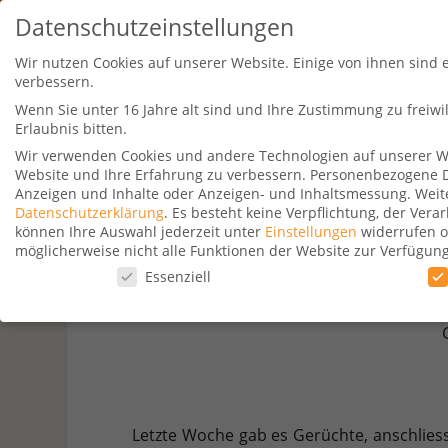
Datenschutzeinstellungen
Wir nutzen Cookies auf unserer Website. Einige von ihnen sind 
verbessern.
Wenn Sie unter 16 Jahre alt sind und Ihre Zustimmung zu freiw
Erlaubnis bitten.
Wir verwenden Cookies und andere Technologien auf unserer Web
Website und Ihre Erfahrung zu verbessern.
Personenbezogene Dat
Travel Kurse
Aktionen
Hotelsu
Anzeigen und Inhalte oder Anzeigen- und Inhaltsmessung.
Weit
Datenschutzerklärung
.
Es besteht keine Verpflichtung, der Ver
können Ihre Auswahl jederzeit unter
Einstellungen
widerrufen o
möglicherweise nicht alle Funktionen der Website zur Verfügun
Datenschutzeinstellungen
Essenziell
America
Datenschutzeinstellungen
Wenn Sie unter 16 Jahre alt sind und Ihre Zustimmung zu freiw
Wir verwenden Cookies und andere Technologien auf unserer Web
Personenbezogene Daten können verarbeitet werden (z. B. IP-Adr
Verwendung Ihrer Daten finden Sie in unserer
Datenschutzerkl
Letzte Woche gab es Gerüchte, anschlies
beachten Sie, dass aufgrund individueller Einstellungen möglic