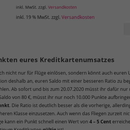
inkl. MwSt.
zzgl.
Versandkosten
inkl. 19 % MwSt.
zzgl.
Versandkosten
Mo
Ne
Int
Me
nkten eures Kreditkartenumsatzes
ch nicht nur für Flüge einlösen, sondern könnt auch euren
ation deshalb an, euren Saldo mit einer besseren Ratio zu 
len. Ab sofort und bis zum 20.07.2020 müsst ihr dafür nur
Saldo von 80 €, müsst ihr nur noch 10.000 Punkte aufbringe
unkt
. Die Ratio ist deutlich besser als die vorherige, allerd
öheren Klasse einzusetzen. Auch wenn das Fliegen zurzeit nic
lüge kann ein Punkt schnell einen Wert von
4 – 5 Cent
erreiche
atinum Kreditkarten
gültig
ist!