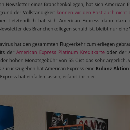
Sie können Ihre Einwilligung zu ganzen Kategorien geben oder sic
en Newsletter eines Branchenkollegen, hat sich American 
fgrund der Vollständigkeit
können wir den Post auch nicht 
ber. Letztendlich hat sich American Express dann dazu
Newsletter des Branchenkollegen schuld ist, bleibt nur ein
navirus hat den gesammten Flugverkehr zum erliegen gebrac
inwandfreie Funktion der Website erforderlich.
its der
American Express Platinum Kreditkarte
oder der A
Cookie-Informationen anzeigen
 der hohen Monatsgebühr von 55 € ist das sehr ärgerlich,
s zurückzugeben hat American Express eine
Kulanz-Aktion 
press hat einfallen lassen, erfahrt ihr hier.
en uns zu verstehen, wie unsere Besucher unsere Website nutzen.
Cookie-Informationen anzeigen
äßig blockiert. Wenn Cookies von externen Medien akzeptiert werden, bedarf der
Cookie-Informationen anzeigen