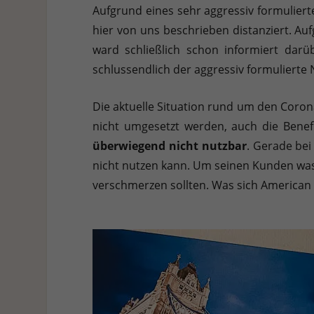
Hier finden Sie eine Übersicht über alle verwendeten Cookies. 
Aufgrund eines sehr aggressiv formuliert
Cookies auswählen.
hier von uns beschrieben distanziert. Au
ward schließlich schon informiert darü
Alle akzeptieren
Speichern
Ablehnen
schlussendlich der aggressiv formulierte 
Datenschutzeinstellungen
Essenziell (1)
Die aktuelle Situation rund um den Coro
Essenzielle Cookies ermöglichen grundlegende Funktionen und sind für die e
nicht umgesetzt werden, auch die Benef
überwiegend nicht nutzbar
. Gerade bei
Statistiken (1)
nicht nutzen kann. Um seinen Kunden wa
verschmerzen sollten. Was sich American Ex
Statistik Cookies erfassen Informationen anonym. Diese Informationen helf
Externe Medien (7)
Inhalte von Videoplattformen und Social-Media-Plattformen werden standardm