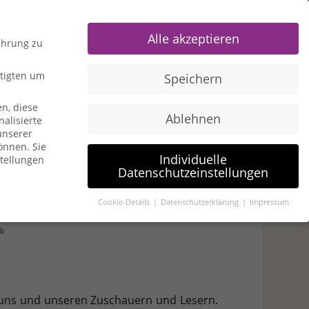
0 Items
Alle akzeptieren
ahrung zu
htigten um
Speichern
n, diese
Ablehnen
alisierte
u American Express
Travel Hacks
unserer
können.
Sie
Individuelle
stellungen
Datenschutzeinstellungen
z-Aktion
Cookie-Details
Datenschutzerklärung
Impressum
igten um Erlaubnis bitten.
n, diese Website und Ihre Erfahrung zu verbessern.
gen- und Inhaltsmessung.
Weitere Informationen über die
en zuzustimmen, um dieses Angebot nutzen zu können.
Bitte
i uns und unseren Zuschauern und Lesern.