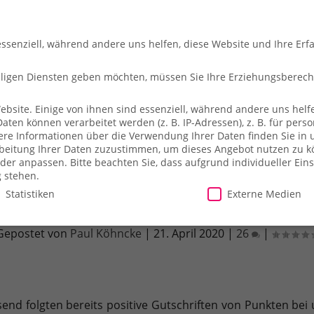
essenziell, während andere uns helfen, diese Website und Ihre Erf
illigen Diensten geben möchten, müssen Sie Ihre Erziehungsberec
site. Einige von ihnen sind essenziell, während andere uns helfe
en können verarbeitet werden (z. B. IP-Adressen), z. B. für person
che
So fliegt ihr
Merch-Shop
Payback
Alles z
ere Informationen über die Verwendung Ihrer Daten finden Sie in 
arbeitung Ihrer Daten zuzustimmen, um dieses Angebot nutzen zu 
der anpassen.
Bitte beachten Sie, dass aufgrund individueller Ein
g stehen.
Statistiken
Externe Medien
n Express Platinum Kreditkarte – Kulan
Gepostet von
Paul Köhncke
|
21. April 2020
|
26
|
illigen Diensten geben möchten, müssen Sie Ihre Erziehungsberecht
site. Einige von ihnen sind essenziell, während andere uns helfe
essen), z. B. für personalisierte Anzeigen und Inhalte oder Anzei
ärung
.
Es besteht keine Verpflichtung, der Verarbeitung Ihrer Dat
send folgten bereits positive Gutschriften von Punkten be
herweise nicht alle Funktionen der Website zur Verfügung stehen.