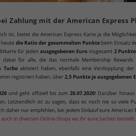
ei Zahlung mit der American Express P
h ist, bietet die American Express Karte ja die Möglichkei
b heute
die Ratio der gesammelten Punkte
beim Einsatz de
ditkarte für jeden
ausgegebenen Euro
insgesamt
2 Punkte
tion dabei für alle, die das normale Membership Reward
en
Turbo
aktiviert haben, ebenfalls eine Verdopplung der
amm registriert haben, über
2,5 Punkte je ausgegebenen 
020
und geht offiziell bis zum
20.07.2020
! Darüber hinaus i
en. Letztendlich ist zu sagen, dass es noch nie so viele Pu
h daher nur empfehlen, bei jedem Einkauf eure American E
 auch in diversen Online-Shops wo ihr eure Sachen bestellt
.