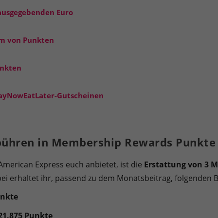
 ausgegebenden Euro
rm von Punkten
unkten
PayNowEatLater-Gutscheinen
ebühren in Membership Rewards Punkte
 American Express euch anbietet, ist die
Erstattung von 3 
i erhaltet ihr, passend zu dem Monatsbeitrag, folgenden B
unkte
21.875 Punkte