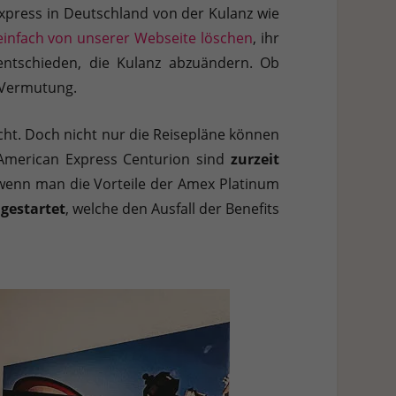
h weitere Informationen anzeigen lassen und so nur bestimmte
Express in Deutschland von der Kulanz wie
einfach von unserer Webseite löschen
, ihr
 entschieden, die Kulanz abzuändern. Ob
Zurück
e Vermutung.
ht. Doch nicht nur die Reisepläne können
merican Express Centurion sind
zurzeit
 wenn man die Vorteile der Amex Platinum
Stat
gestartet
, welche den Ausfall der Benefits
Ext
 Zugriff auf diese Inhalte keiner manuellen Einwilligung mehr.
Datenschutzerklärung
Impressum