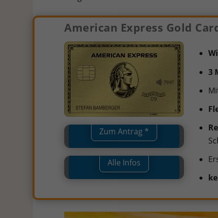
American Express Gold Car
W
3 
Mi
Fl
Re
Zum Antrag *
Sc
Er
Alle Infos
ke