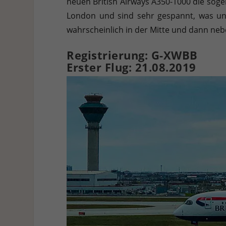
neuen British Airways A350-1000 die soge
Hier finden Sie eine Übersicht über alle verwendeten Cookies. 
Cookies auswählen.
London und sind sehr gespannt, was uns 
wahrscheinlich in der Mitte und dann ne
Alle akzeptieren
Speichern
Ablehnen
Registrierung: G-XWBB
Datenschutzeinstellungen
Erster Flug: 21.08.2019
Essenziell (1)
Essenzielle Cookies ermöglichen grundlegende Funktionen und sind für die e
Statistiken (1)
Statistik Cookies erfassen Informationen anonym. Diese Informationen helf
Externe Medien (7)
Inhalte von Videoplattformen und Social-Media-Plattformen werden standardm