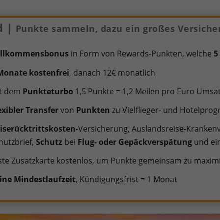
d |
Punkte sammeln, dazu ein großes Versiche
illkommensbonus
in Form von Rewards-Punkten, welche
5
Monate kostenfrei
, danach 12€ monatlich
t dem
Punkteturbo
1,5 Punkte = 1,2 Meilen pro Euro Ums
exibler Transfer
von
Punkten
zu Vielflieger- und Hotelpr
iserücktrittskosten
-Versicherung, Auslandsreise-Kranken
hutzbrief,
Schutz
bei
Flug- oder Gepäckverspätung
und ein
ste Zusatzkarte kostenlos, um Punkte gemeinsam zu maxim
ine Mindestlaufzeit
, Kündigungsfrist = 1 Monat