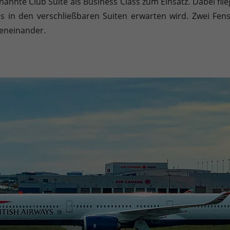
nannte Club Suite als Business Class zum Einsatz. Dabei fli
Sie können Ihre Einwilligung zu ganzen Kategorien geben oder sic
in den verschließbaren Suiten erwarten wird. Zwei Fenst
beneinander.
inwandfreie Funktion der Website erforderlich.
Cookie-Informationen anzeigen
en uns zu verstehen, wie unsere Besucher unsere Website nutzen.
Cookie-Informationen anzeigen
äßig blockiert. Wenn Cookies von externen Medien akzeptiert werden, bedarf der
Cookie-Informationen anzeigen