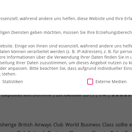
essenziell, während andere uns helfen, diese Website und Ihre Erf
illigen Diensten geben möchten, müssen Sie Ihre Erziehungsberec
site. Einige von ihnen sind essenziell, während andere uns helfe
en können verarbeitet werden (z. B. IP-Adressen), z. B. für person
che
So fliegt ihr
Merch-Shop
Payback
Alles z
ere Informationen über die Verwendung Ihrer Daten finden Sie in 
arbeitung Ihrer Daten zuzustimmen, um dieses Angebot nutzen zu 
der anpassen.
Bitte beachten Sie, dass aufgrund individueller Ein
g stehen.
Statistiken
Externe Medien
sh Airways A350-1000 Club Suite Business
Gepostet von
Dominik
|
26. Oktober 2019
|
0
|
illigen Diensten geben möchten, müssen Sie Ihre Erziehungsberecht
site. Einige von ihnen sind essenziell, während andere uns helfe
essen), z. B. für personalisierte Anzeigen und Inhalte oder Anzei
ärung
.
Es besteht keine Verpflichtung, der Verarbeitung Ihrer Dat
isherige British Airways Club World Business Class sollte
herweise nicht alle Funktionen der Website zur Verfügung stehen.