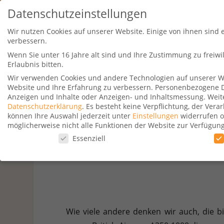
Datenschutzeinstellungen
Wir nutzen Cookies auf unserer Website. Einige von ihnen sind 
verbessern.
Wenn Sie unter 16 Jahre alt sind und Ihre Zustimmung zu freiw
Erlaubnis bitten.
Wir verwenden Cookies und andere Technologien auf unserer Web
Website und Ihre Erfahrung zu verbessern.
Personenbezogene Dat
Travel Kurse
Aktionen
Hotelsu
Anzeigen und Inhalte oder Anzeigen- und Inhaltsmessung.
Weit
Datenschutzerklärung
.
Es besteht keine Verpflichtung, der Ver
können Ihre Auswahl jederzeit unter
Einstellungen
widerrufen o
möglicherweise nicht alle Funktionen der Website zur Verfügun
Datenschutzeinstellungen
Essenziell
Briti
Datenschutzeinstellungen
Wenn Sie unter 16 Jahre alt sind und Ihre Zustimmung zu freiw
Wir verwenden Cookies und andere Technologien auf unserer Web
Personenbezogene Daten können verarbeitet werden (z. B. IP-Adr
Verwendung Ihrer Daten finden Sie in unserer
Datenschutzerkl
Wie viele andere denken wir auch, die b
beachten Sie, dass aufgrund individueller Einstellungen möglic