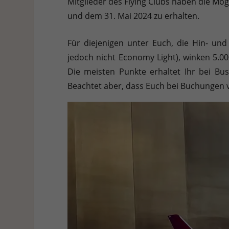
Mitglieder des Flying Clubs haben die Mö
Hier finden Sie eine Übersicht über alle verwendeten Cookies. 
Cookies auswählen.
und dem 31. Mai 2024 zu erhalten.
Alle akzeptieren
Speichern
Ablehnen
Für diejenigen unter Euch, die Hin- un
jedoch nicht Economy Light), winken 5.0
Datenschutzeinstellungen
Essenziell (1)
Die meisten Punkte erhaltet Ihr bei Bu
Essenzielle Cookies ermöglichen grundlegende Funktionen und sind für die e
Beachtet aber, dass Euch bei Buchungen 
Statistiken (1)
Statistik Cookies erfassen Informationen anonym. Diese Informationen helf
Externe Medien (7)
Inhalte von Videoplattformen und Social-Media-Plattformen werden standardm