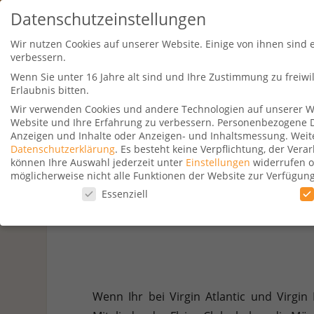
Datenschutzeinstellungen
Wir nutzen Cookies auf unserer Website. Einige von ihnen sind 
verbessern.
Wenn Sie unter 16 Jahre alt sind und Ihre Zustimmung zu freiw
Erlaubnis bitten.
Wir verwenden Cookies und andere Technologien auf unserer Web
Website und Ihre Erfahrung zu verbessern.
Personenbezogene Dat
Travel Kurse
Aktionen
Hotelsu
Anzeigen und Inhalte oder Anzeigen- und Inhaltsmessung.
Weit
Datenschutzerklärung
.
Es besteht keine Verpflichtung, der Ver
können Ihre Auswahl jederzeit unter
Einstellungen
widerrufen o
möglicherweise nicht alle Funktionen der Website zur Verfügun
Datenschutzeinstellungen
Essenziell
De
Datenschutzeinstellungen
Wenn Sie unter 16 Jahre alt sind und Ihre Zustimmung zu freiw
Wir verwenden Cookies und andere Technologien auf unserer Web
Personenbezogene Daten können verarbeitet werden (z. B. IP-Adr
Verwendung Ihrer Daten finden Sie in unserer
Datenschutzerkl
Wenn Ihr bei Virgin Atlantic und Virgi
beachten Sie, dass aufgrund individueller Einstellungen möglic