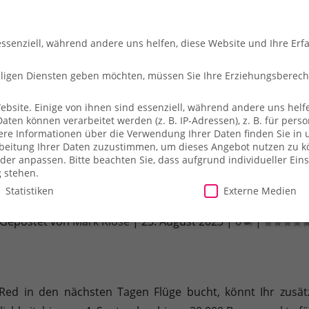
essenziell, während andere uns helfen, diese Website und Ihre Erf
illigen Diensten geben möchten, müssen Sie Ihre Erziehungsberec
site. Einige von ihnen sind essenziell, während andere uns helfe
en können verarbeitet werden (z. B. IP-Adressen), z. B. für person
che
So fliegt ihr
Merch-Shop
Payback
Alles z
ere Informationen über die Verwendung Ihrer Daten finden Sie in 
arbeitung Ihrer Daten zuzustimmen, um dieses Angebot nutzen zu 
der anpassen.
Bitte beachten Sie, dass aufgrund individueller Ein
g stehen.
Statistiken
Externe Medien
al – Bis zu 20.000 Punkte bei Virgin Atlan
Gepostet von
Mark Klose
|
25. August 2023
|
0
|
illigen Diensten geben möchten, müssen Sie Ihre Erziehungsberecht
site. Einige von ihnen sind essenziell, während andere uns helfe
essen), z. B. für personalisierte Anzeigen und Inhalte oder Anzei
ärung
.
Es besteht keine Verpflichtung, der Verarbeitung Ihrer Dat
n Red in den nächsten Tagen Flüge bucht, könnt Ihr zusä
herweise nicht alle Funktionen der Website zur Verfügung stehen.