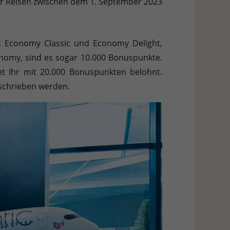
für Reisen zwischen dem 1. September 2023
h weitere Informationen anzeigen lassen und so nur bestimmte
Zurück
et Economy Classic und Economy Delight,
onomy, sind es sogar 10.000 Bonuspunkte.
et Ihr mit 20.000 Bonuspunkten belohnt.
eschrieben werden.
Stat
Ext
 Zugriff auf diese Inhalte keiner manuellen Einwilligung mehr.
Datenschutzerklärung
Impressum