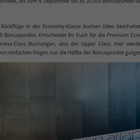
glichkeit, bis zum 4. September bis zu 20.000 Bonuspunkte 
Sie können Ihre Einwilligung zu ganzen Kategorien geben oder sic
d Rückflüge in der Economy-Klasse buchen (dies beinhalt
00 Bonuspunkte. Entscheidet Ihr Euch für die Premium Ec
siness-Class Buchungen, also der Upper Class. Hier werd
inwandfreie Funktion der Website erforderlich.
von einfachen Flügen nur die Hälfte der Bonuspunkte gutg
Cookie-Informationen anzeigen
en uns zu verstehen, wie unsere Besucher unsere Website nutzen.
Cookie-Informationen anzeigen
äßig blockiert. Wenn Cookies von externen Medien akzeptiert werden, bedarf der
Cookie-Informationen anzeigen