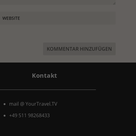
Kontakt
mail @ YourTravel.TV
+49 511
98268433