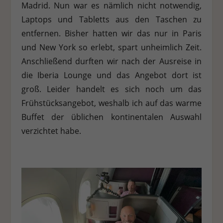
Madrid. Nun war es nämlich nicht notwendig,
Stat
Statistiken (1)
Laptops und Tabletts aus den Taschen zu
entfernen. Bisher hatten wir das nur in Paris
Statistik Cookies erfassen Informationen anonym. Diese Informationen
helfen uns zu verstehen, wie unsere Besucher unsere Website nutzen.
und New York so erlebt, spart unheimlich Zeit.
Cookie-Informationen anzeigen
Anschließend durften wir nach der Ausreise in
die Iberia Lounge und das Angebot dort ist
Ext
Externe Medien (7)
groß. Leider handelt es sich noch um das
Inhalte von Videoplattformen und Social-Media-Plattformen werden
Frühstücksangebot, weshalb ich auf das warme
standardmäßig blockiert. Wenn Cookies von externen Medien akzeptiert
werden, bedarf der Zugriff auf diese Inhalte keiner manuellen
Buffet der üblichen kontinentalen Auswahl
Einwilligung mehr.
verzichtet habe.
Cookie-Informationen anzeigen
Datenschutzerklärung
Impressum