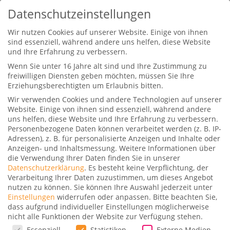
Datenschutzeinstellungen
Wir nutzen Cookies auf unserer Website. Einige von ihnen
sind essenziell, während andere uns helfen, diese Website
und Ihre Erfahrung zu verbessern.
Wenn Sie unter 16 Jahre alt sind und Ihre Zustimmung zu
freiwilligen Diensten geben möchten, müssen Sie Ihre
Erziehungsberechtigten um Erlaubnis bitten.
Wir verwenden Cookies und andere Technologien auf unserer
Die neue Qatar 787-9 Business
Website. Einige von ihnen sind essenziell, während andere
Class
uns helfen, diese Website und Ihre Erfahrung zu verbessern.
Personenbezogene Daten können verarbeitet werden (z. B. IP-
Gepostet von
Dominik
|
11. September 2021
|
0
Adressen), z. B. für personalisierte Anzeigen und Inhalte oder
Anzeigen- und Inhaltsmessung.
Weitere Informationen über
|
die Verwendung Ihrer Daten finden Sie in unserer
Datenschutzerklärung
.
Es besteht keine Verpflichtung, der
Verarbeitung Ihrer Daten zuzustimmen, um dieses Angebot
nutzen zu können.
Sie können Ihre Auswahl jederzeit unter
Einstellungen
widerrufen oder anpassen.
Bitte beachten Sie,
Schon vor zwei Monaten hat die Airline ihr
dass aufgrund individueller Einstellungen möglicherweise
nicht alle Funktionen der Website zur Verfügung stehen.
neues Qatar 787-9 Business Class Produkt
Datenschutzeinstellungen
Essenziell
Statistiken
Externe Medien