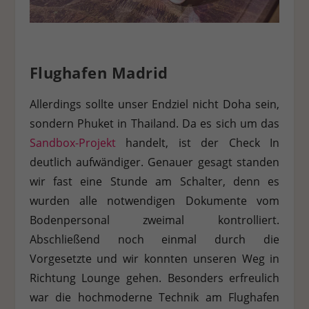
Personenbezogene Daten können verarbeitet werden (z. B. IP-
Adressen), z. B. für personalisierte Anzeigen und Inhalte oder
Anzeigen- und Inhaltsmessung.
Weitere Informationen über
die Verwendung Ihrer Daten finden Sie in unserer
Datenschutzerklärung
.
Es besteht keine Verpflichtung, der
Flughafen Madrid
Verarbeitung Ihrer Daten zuzustimmen, um dieses Angebot
nutzen zu können.
Bitte beachten Sie, dass aufgrund
individueller Einstellungen möglicherweise nicht alle
Allerdings sollte unser Endziel nicht Doha sein,
Funktionen der Website zur Verfügung stehen.
sondern Phuket in Thailand. Da es sich um das
Hier finden Sie eine Übersicht über alle verwendeten Cookies.
Sie können Ihre Einwilligung zu ganzen Kategorien geben
Sandbox-Projekt
handelt, ist der Check In
oder sich weitere Informationen anzeigen lassen und so nur
deutlich aufwändiger. Genauer gesagt standen
bestimmte Cookies auswählen.
wir fast eine Stunde am Schalter, denn es
Alle akzeptieren
Speichern
Ablehnen
wurden alle notwendigen Dokumente vom
Bodenpersonal zweimal kontrolliert.
Zurück
Abschließend noch einmal durch die
Datenschutzeinstellungen
Essenziell (1)
Vorgesetzte und wir konnten unseren Weg in
Essenzielle Cookies ermöglichen grundlegende Funktionen und sind für
Richtung Lounge gehen. Besonders erfreulich
die einwandfreie Funktion der Website erforderlich.
war die hochmoderne Technik am Flughafen
Cookie-Informationen anzeigen