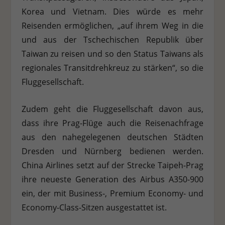
Korea und Vietnam. Dies würde es mehr
Stat
Statistiken (1)
Reisenden ermöglichen, „auf ihrem Weg in die
Statistik Cookies erfassen Informationen anonym. Diese Informationen
und aus der Tschechischen Republik über
helfen uns zu verstehen, wie unsere Besucher unsere Website nutzen.
Taiwan zu reisen und so den Status Taiwans als
Cookie-Informationen anzeigen
regionales Transitdrehkreuz zu stärken“, so die
Ext
Externe Medien (7)
Fluggesellschaft.
Inhalte von Videoplattformen und Social-Media-Plattformen werden
standardmäßig blockiert. Wenn Cookies von externen Medien akzeptiert
Zudem geht die Fluggesellschaft davon aus,
werden, bedarf der Zugriff auf diese Inhalte keiner manuellen
dass ihre Prag-Flüge auch die Reisenachfrage
Einwilligung mehr.
aus den nahegelegenen deutschen Städten
Cookie-Informationen anzeigen
Dresden und Nürnberg bedienen werden.
Datenschutzerklärung
Impressum
China Airlines setzt auf der Strecke Taipeh-Prag
ihre neueste Generation des Airbus A350-900
ein, der mit Business-, Premium Economy- und
Economy-Class-Sitzen ausgestattet ist.