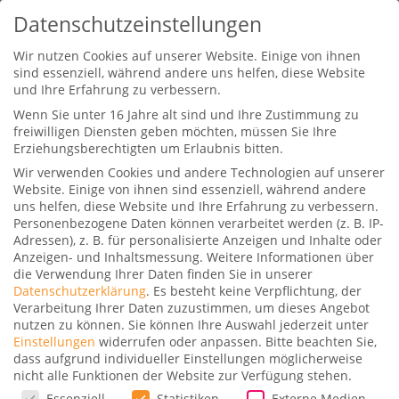
Datenschutzeinstellungen
Wir nutzen Cookies auf unserer Website. Einige von ihnen
sind essenziell, während andere uns helfen, diese Website
und Ihre Erfahrung zu verbessern.
Wenn Sie unter 16 Jahre alt sind und Ihre Zustimmung zu
freiwilligen Diensten geben möchten, müssen Sie Ihre
Erziehungsberechtigten um Erlaubnis bitten.
Wir verwenden Cookies und andere Technologien auf unserer
Direkte Flugverbindung
Website. Einige von ihnen sind essenziell, während andere
zwischen Taipeh und Prag durch
uns helfen, diese Website und Ihre Erfahrung zu verbessern.
China Airlines
Personenbezogene Daten können verarbeitet werden (z. B. IP-
Adressen), z. B. für personalisierte Anzeigen und Inhalte oder
Gepostet von
Mark Klose
|
25. Juli 2023
|
0
|
Anzeigen- und Inhaltsmessung.
Weitere Informationen über
die Verwendung Ihrer Daten finden Sie in unserer
Datenschutzerklärung
.
Es besteht keine Verpflichtung, der
Verarbeitung Ihrer Daten zuzustimmen, um dieses Angebot
nutzen zu können.
Sie können Ihre Auswahl jederzeit unter
Einstellungen
widerrufen oder anpassen.
Bitte beachten Sie,
dass aufgrund individueller Einstellungen möglicherweise
nicht alle Funktionen der Website zur Verfügung stehen.
Zum offiziellen Start der neuen Flugroute von
Datenschutzeinstellungen
Essenziell
Statistiken
Externe Medien