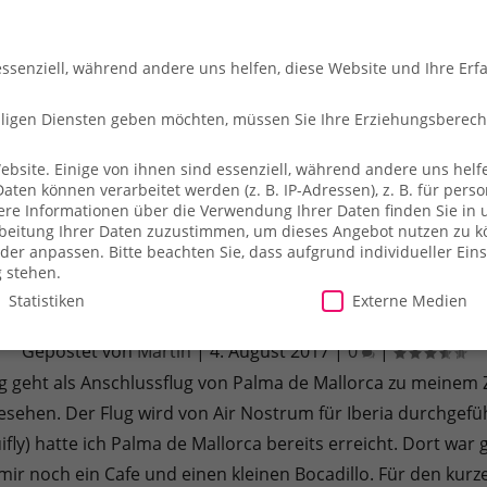
essenziell, während andere uns helfen, diese Website und Ihre Erf
illigen Diensten geben möchten, müssen Sie Ihre Erziehungsberec
site. Einige von ihnen sind essenziell, während andere uns helfe
en können verarbeitet werden (z. B. IP-Adressen), z. B. für person
che
So fliegt ihr
Merch-Shop
Payback
Alles z
ere Informationen über die Verwendung Ihrer Daten finden Sie in 
arbeitung Ihrer Daten zuzustimmen, um dieses Angebot nutzen zu 
der anpassen.
Bitte beachten Sie, dass aufgrund individueller Ein
g stehen.
Statistiken
Externe Medien
conomy Class ATR 72-600 operated by Ai
Gepostet von
Martin
|
4. August 2017
|
0
|
g geht als Anschlussflug von Palma de Mallorca zu meinem Zi
illigen Diensten geben möchten, müssen Sie Ihre Erziehungsberecht
gesehen. Der Flug wird von Air Nostrum für Iberia durchge
site. Einige von ihnen sind essenziell, während andere uns helfe
essen), z. B. für personalisierte Anzeigen und Inhalte oder Anzei
ifly) hatte ich Palma de Mallorca bereits erreicht. Dort w
ärung
.
Es besteht keine Verpflichtung, der Verarbeitung Ihrer Dat
ir noch ein Cafe und einen kleinen Bocadillo. Für den kurz
herweise nicht alle Funktionen der Website zur Verfügung stehen.