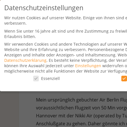
Datenschutzeinstellungen
Wir nutzen Cookies auf unserer Website. Einige von ihnen sind 
verbessern.
Wenn Sie unter 16 Jahre alt sind und Ihre Zustimmung zu freiw
Erlaubnis bitten.
Wir verwenden Cookies und andere Technologien auf unserer Web
Website und Ihre Erfahrung zu verbessern.
Personenbezogene Dat
Travel Kurse
Aktionen
Hotelsu
Anzeigen und Inhalte oder Anzeigen- und Inhaltsmessung.
Weit
Datenschutzerklärung
.
Es besteht keine Verpflichtung, der Ver
können Ihre Auswahl jederzeit unter
Einstellungen
widerrufen o
möglicherweise nicht alle Funktionen der Website zur Verfügun
Datenschutzeinstellungen
Essenziell
Iberia E
Datenschutzeinstellungen
Mein ursprünglich gebuchter Air Berlin Flu
Wenn Sie unter 16 Jahre alt sind und Ihre Zustimmung zu freiw
voraussichtlichen Flugzeit von 50 Min vor
Wir verwenden Cookies und andere Technologien auf unserer Web
Personenbezogene Daten können verarbeitet werden (z. B. IP-Adr
Hannover mit der Nikki Air (operated by Tu
Verwendung Ihrer Daten finden Sie in unserer
Datenschutzerkl
Anschlußgate zu gehen. Daher gönnte ich m
beachten Sie, dass aufgrund individueller Einstellungen möglic