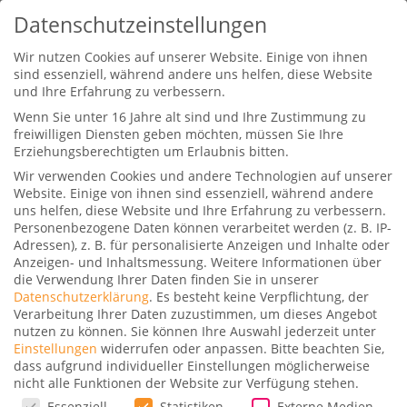
Datenschutzeinstellungen
Wir nutzen Cookies auf unserer Website. Einige von ihnen
sind essenziell, während andere uns helfen, diese Website
und Ihre Erfahrung zu verbessern.
Wenn Sie unter 16 Jahre alt sind und Ihre Zustimmung zu
freiwilligen Diensten geben möchten, müssen Sie Ihre
Erziehungsberechtigten um Erlaubnis bitten.
Wir verwenden Cookies und andere Technologien auf unserer
Miles & More Airline Zuschläge
Website. Einige von ihnen sind essenziell, während andere
mit Meilen bezahlen
uns helfen, diese Website und Ihre Erfahrung zu verbessern.
Personenbezogene Daten können verarbeitet werden (z. B. IP-
Gepostet von
Fabio Backes
|
5. September 2020
Adressen), z. B. für personalisierte Anzeigen und Inhalte oder
Anzeigen- und Inhaltsmessung.
Weitere Informationen über
|
2
|
die Verwendung Ihrer Daten finden Sie in unserer
Datenschutzerklärung
.
Es besteht keine Verpflichtung, der
Verarbeitung Ihrer Daten zuzustimmen, um dieses Angebot
nutzen zu können.
Sie können Ihre Auswahl jederzeit unter
Einstellungen
widerrufen oder anpassen.
Bitte beachten Sie,
Miles & More bietet euch zurzeit eine neue
dass aufgrund individueller Einstellungen möglicherweise
nicht alle Funktionen der Website zur Verfügung stehen.
Möglichkeit Airline Zuschläge einzusparen! Bis
Datenschutzeinstellungen
Essenziell
Statistiken
Externe Medien