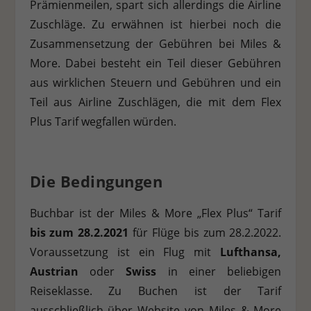
Prämienmeilen, spart sich allerdings die Airline
Zuschläge. Zu erwähnen ist hierbei noch die
Stat
Statistiken (1)
Zusammensetzung der Gebühren bei Miles &
Statistik Cookies erfassen Informationen anonym. Diese Informationen
helfen uns zu verstehen, wie unsere Besucher unsere Website nutzen.
More. Dabei besteht ein Teil dieser Gebühren
aus wirklichen Steuern und Gebühren und ein
Cookie-Informationen anzeigen
Teil aus Airline Zuschlägen, die mit dem Flex
Ext
Externe Medien (7)
Plus Tarif wegfallen würden.
Inhalte von Videoplattformen und Social-Media-Plattformen werden
standardmäßig blockiert. Wenn Cookies von externen Medien akzeptiert
werden, bedarf der Zugriff auf diese Inhalte keiner manuellen
Einwilligung mehr.
Die Bedingungen
Cookie-Informationen anzeigen
Datenschutzerklärung
Impressum
Buchbar ist der Miles & More „Flex Plus“ Tarif
bis zum 28.2.2021
für Flüge bis zum 28.2.2022.
Voraussetzung ist ein Flug mit
Lufthansa,
Austrian
oder
Swiss
in einer beliebigen
Reiseklasse. Zu Buchen ist der Tarif
ausschließlich über Website von Miles & More