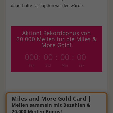
dauerhafte Tarifoption werden würde.
Aktion! Rekordbonus von
20.000 Meilen für die Miles &
More Gold!
000
:
00
:
00
:
00
Tag
Std
Min
Sek
Miles and More Gold Card |
Meilen sammeln mit Bezahlen &
20.000 Meilen Bonus!