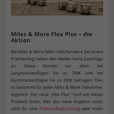
Personenbezogene Daten können verarbeitet werden (z. B. IP-
Adressen), z. B. für personalisierte Anzeigen und Inhalte oder
Anzeigen- und Inhaltsmessung.
Weitere Informationen über
die Verwendung Ihrer Daten finden Sie in unserer
Datenschutzerklärung
.
Es besteht keine Verpflichtung, der
Verarbeitung Ihrer Daten zuzustimmen, um dieses Angebot
nutzen zu können.
Bitte beachten Sie, dass aufgrund
Miles & More Flex Plus – die
individueller Einstellungen möglicherweise nicht alle
Aktion
Funktionen der Website zur Verfügung stehen.
Hier finden Sie eine Übersicht über alle verwendeten Cookies.
Bei Miles & More fallen üblicherweise bei einem
Sie können Ihre Einwilligung zu ganzen Kategorien geben
oder sich weitere Informationen anzeigen lassen und so nur
Prämienflug neben den Meilen hohe Zuschläge
bestimmte Cookies auswählen.
an. Diese können vor allem bei
Alle akzeptieren
Speichern
Ablehnen
Langstreckenflügen bis zu 700€ und bei
Kurzstreckenflügen bis zu 200€ betragen. Dies
Zurück
ist bestimmt für jeden Miles & More Teilnehmer
Datenschutzeinstellungen
Essenziell (1)
ärgerlich. Der neue „Flex Plus“ Tarif soll dieses
Problem lösen. Wer das neue Angebot nutzt,
Essenzielle Cookies ermöglichen grundlegende Funktionen und sind für
die einwandfreie Funktion der Website erforderlich.
zahlt für eine
Prämienflugbuchung
zwar mehr
Cookie-Informationen anzeigen