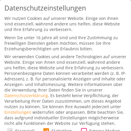
Datenschutzeinstellungen
Wir nutzen Cookies auf unserer Website. Einige von ihnen
sind essenziell, während andere uns helfen, diese Website
und Ihre Erfahrung zu verbessern.
Wenn Sie unter 16 Jahre alt sind und Ihre Zustimmung zu
freiwilligen Diensten geben möchten, müssen Sie Ihre
Erziehungsberechtigten um Erlaubnis bitten.
Wir verwenden Cookies und andere Technologien auf unserer
SilkAir Economy Tripreport 737
Website. Einige von ihnen sind essenziell, während andere
nach Singapur
uns helfen, diese Website und Ihre Erfahrung zu verbessern.
Personenbezogene Daten können verarbeitet werden (z. B. IP-
Gepostet von
Dominik
|
5. Februar 2020
|
0
|
Adressen), z. B. für personalisierte Anzeigen und Inhalte oder
Anzeigen- und Inhaltsmessung.
Weitere Informationen über
die Verwendung Ihrer Daten finden Sie in unserer
Datenschutzerklärung
.
Es besteht keine Verpflichtung, der
Verarbeitung Ihrer Daten zuzustimmen, um dieses Angebot
nutzen zu können.
Sie können Ihre Auswahl jederzeit unter
Einstellungen
widerrufen oder anpassen.
Bitte beachten Sie,
Ja, wir fliegen Economy und das mit SilkAir in
dass aufgrund individueller Einstellungen möglicherweise
nicht alle Funktionen der Website zur Verfügung stehen.
deren 737 von Male nach Singapur. Gut vier
Datenschutzeinstellungen
Essenziell
Statistiken
Externe Medien