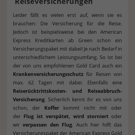
Reiseversicherungen
Stat
Statistiken (1)
Leider fällt es vielen erst auf, wenn sie es
Statistik Cookies erfassen Informationen anonym. Diese Informationen
brauchen: Die Versicherung für die Reise.
helfen uns zu verstehen, wie unsere Besucher unsere Website nutzen.
Jedoch ist beispielsweise bei den American
Cookie-Informationen anzeigen
Express Kreditkarten ab Green schon ein
Ext
Externe Medien (7)
Versicherungspaket mit dabei! Je nach Bedarf in
unterschiedlichem Leistungsumfang. So ist bei
Inhalte von Videoplattformen und Social-Media-Plattformen werden
standardmäßig blockiert. Wenn Cookies von externen Medien akzeptiert
der von uns empfohlenen Gold Card auch ein
werden, bedarf der Zugriff auf diese Inhalte keiner manuellen
Einwilligung mehr.
Krankenversicherungsschutz
für Reisen von
max. 62 Tagen mit dabei. Ebenfalls eine
Cookie-Informationen anzeigen
Reiserücktrittskosten- und Reiseabbruch-
Datenschutzerklärung
Impressum
Versicherung
. Sicherlich kennt ihr es von uns
schon, der
Koffer
kommt nicht mit oder
der
Flug ist verspätet, wird storniert
oder
wir
verpassen den Flug
. Auch hier hilft das
Versicherungspaket der American Express Gold