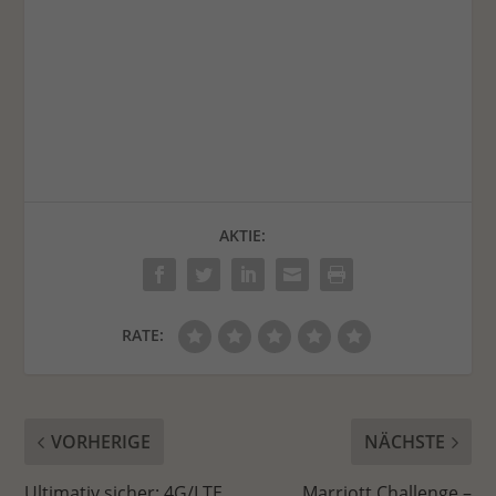
AKTIE:
RATE:
VORHERIGE
NÄCHSTE
Ultimativ sicher: 4G/LTE
Marriott Challenge –