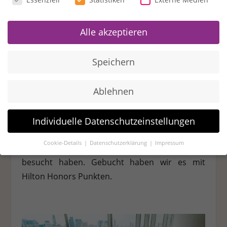
negativen PCR-Test nachweisen, der nicht älter
als 72 Stunden ist. Ausserdem werden wir von
Alle akzeptieren
einem Fahrer abgeholt und zum PCR-Test vor
Ort gebracht, ein zweiter Test ist bei uns nicht
Speichern
notwendig. Wie es sich anschließend verhalten
hat, haben wir
im Post und Video zum St. Regis
Ablehnen
Bangkok
beschrieben. Anschließend sind wir ins
Park Hyatt Bangkok
gezogen, welches wir über
unsere
eigene Hotelsuche
gebucht haben.
Individuelle Datenschutzeinstellungen
Danach ging es für uns ins Waldorf Astoria
Cookie-Details
Datenschutzerklärung
Impressum
Bangkok, welches wir vor der Pandemie bereits
Datenschutzeinstellungen
besucht haben. Gebucht haben wir es mit
Wenn Sie unter 16 Jahre alt sind und Ihre Zustimmung zu
Hilton Honors Punkten.
freiwilligen Diensten geben möchten, müssen Sie Ihre
Erziehungsberechtigten um Erlaubnis bitten.
Wir verwenden Cookies und andere Technologien auf unserer
Website. Einige von ihnen sind essenziell, während andere
uns helfen, diese Website und Ihre Erfahrung zu verbessern.