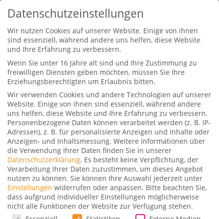
Datenschutzeinstellungen
Wir nutzen Cookies auf unserer Website. Einige von ihnen
sind essenziell, während andere uns helfen, diese Website
und Ihre Erfahrung zu verbessern.
Wenn Sie unter 16 Jahre alt sind und Ihre Zustimmung zu
freiwilligen Diensten geben möchten, müssen Sie Ihre
Erziehungsberechtigten um Erlaubnis bitten.
Wir verwenden Cookies und andere Technologien auf unserer
Waldorf Astoria Bangkok
Website. Einige von ihnen sind essenziell, während andere
uns helfen, diese Website und Ihre Erfahrung zu verbessern.
Gepostet von
Dominik
|
19. Januar 2022
|
10
Personenbezogene Daten können verarbeitet werden (z. B. IP-
|
Adressen), z. B. für personalisierte Anzeigen und Inhalte oder
Anzeigen- und Inhaltsmessung.
Weitere Informationen über
die Verwendung Ihrer Daten finden Sie in unserer
Datenschutzerklärung
.
Es besteht keine Verpflichtung, der
Verarbeitung Ihrer Daten zuzustimmen, um dieses Angebot
nutzen zu können.
Sie können Ihre Auswahl jederzeit unter
Im Zuge des bis 22.12.21 aktiven Test and Go-
Einstellungen
widerrufen oder anpassen.
Bitte beachten Sie,
dass aufgrund individueller Einstellungen möglicherweise
Programms reisen wir nach Bangkok. Bedeutet,
nicht alle Funktionen der Website zur Verfügung stehen.
bei Ankunft am Flughafen müssen wir einen
Datenschutzeinstellungen
Essenziell
Statistiken
Externe Medien