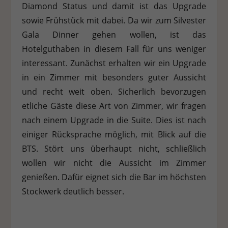
Diamond Status und damit ist das Upgrade
Stat
Statistiken (1)
sowie Frühstück mit dabei. Da wir zum Silvester
Gala Dinner gehen wollen, ist das
Statistik Cookies erfassen Informationen anonym. Diese Informationen
helfen uns zu verstehen, wie unsere Besucher unsere Website nutzen.
Hotelguthaben in diesem Fall für uns weniger
Cookie-Informationen anzeigen
interessant. Zunächst erhalten wir ein Upgrade
in ein Zimmer mit besonders guter Aussicht
Ext
Externe Medien (7)
und recht weit oben. Sicherlich bevorzugen
Inhalte von Videoplattformen und Social-Media-Plattformen werden
etliche Gäste diese Art von Zimmer, wir fragen
standardmäßig blockiert. Wenn Cookies von externen Medien akzeptiert
werden, bedarf der Zugriff auf diese Inhalte keiner manuellen
nach einem Upgrade in die Suite. Dies ist nach
Einwilligung mehr.
einiger Rücksprache möglich, mit Blick auf die
Cookie-Informationen anzeigen
BTS. Stört uns überhaupt nicht, schließlich
Datenschutzerklärung
Impressum
wollen wir nicht die Aussicht im Zimmer
genießen. Dafür eignet sich die Bar im höchsten
Stockwerk deutlich besser.