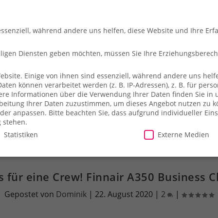
essenziell, während andere uns helfen, diese Website und Ihre Erf
illigen Diensten geben möchten, müssen Sie Ihre Erziehungsberec
site. Einige von ihnen sind essenziell, während andere uns helfe
en können verarbeitet werden (z. B. IP-Adressen), z. B. für person
che
So fliegt ihr
Merch-Shop
Payback
Alles z
ere Informationen über die Verwendung Ihrer Daten finden Sie in 
arbeitung Ihrer Daten zuzustimmen, um dieses Angebot nutzen zu 
der anpassen.
Bitte beachten Sie, dass aufgrund individueller Ein
g stehen.
Statistiken
Externe Medien
illigen Diensten geben möchten, müssen Sie Ihre Erziehungsberecht
 für eine Crew! Finnair A350 Business C
site. Einige von ihnen sind essenziell, während andere uns helfe
Gepostet von
Dominik
|
22. August 2020
|
2
|
essen), z. B. für personalisierte Anzeigen und Inhalte oder Anzei
ärung
.
Es besteht keine Verpflichtung, der Verarbeitung Ihrer Dat
herweise nicht alle Funktionen der Website zur Verfügung stehen.