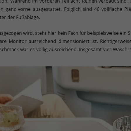
ion. Während im vorderen Teil acht Reihen verbaut sind, is
en ganz vorne ausgestattet. Folglich sind 46 vollflache Plä
er der Fußablage.
usgezogen wird, steht hier kein Fach für beispielsweise ein 
bare Monitor ausreichend dimensioniert ist. Richtigerwei
schmack war es völlig ausreichend. Insgesamt vier Waschrä