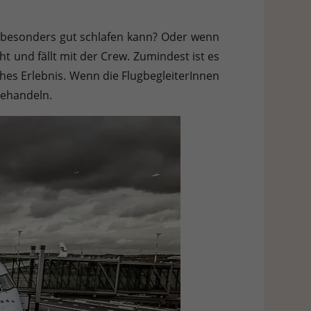
h weitere Informationen anzeigen lassen und so nur bestimmte
r besonders gut schlafen kann? Oder wenn
Zurück
t und fällt mit der Crew. Zumindest ist es
ches Erlebnis. Wenn die FlugbegleiterInnen
behandeln.
Stat
Ext
 Zugriff auf diese Inhalte keiner manuellen Einwilligung mehr.
Datenschutzerklärung
Impressum