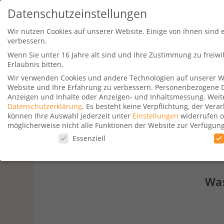
Datenschutzeinstellungen
Wir nutzen Cookies auf unserer Website. Einige von ihnen sind 
verbessern.
Wenn Sie unter 16 Jahre alt sind und Ihre Zustimmung zu freiw
Erlaubnis bitten.
Wir verwenden Cookies und andere Technologien auf unserer Web
Website und Ihre Erfahrung zu verbessern.
Personenbezogene Dat
Travel Kurse
Aktionen
Hotelsu
Anzeigen und Inhalte oder Anzeigen- und Inhaltsmessung.
Weit
Datenschutzerklärung
.
Es besteht keine Verpflichtung, der Ver
können Ihre Auswahl jederzeit unter
Einstellungen
widerrufen o
möglicherweise nicht alle Funktionen der Website zur Verfügun
Datenschutzeinstellungen
Essenziell
Datenschutzeinstellungen
Wenn Sie unter 16 Jahre alt sind und Ihre Zustimmung zu freiw
Was
Wir verwenden Cookies und andere Technologien auf unserer Web
Personenbezogene Daten können verarbeitet werden (z. B. IP-Adr
Verwendung Ihrer Daten finden Sie in unserer
Datenschutzerkl
beachten Sie, dass aufgrund individueller Einstellungen möglic