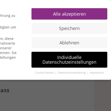
0 Items
Alle akzeptieren
ahrung zu
htigten um
Speichern
n, diese
Ablehnen
alisierte
u American Express
Travel Hacks
unserer
können.
Sie
Individuelle
stellungen
Datenschutzeinstellungen
Cookie-Details
Datenschutzerklärung
Impressum
igten um Erlaubnis bitten.
lass
n, diese Website und Ihre Erfahrung zu verbessern.
gen- und Inhaltsmessung.
Weitere Informationen über die
en zuzustimmen, um dieses Angebot nutzen zu können.
Bitte