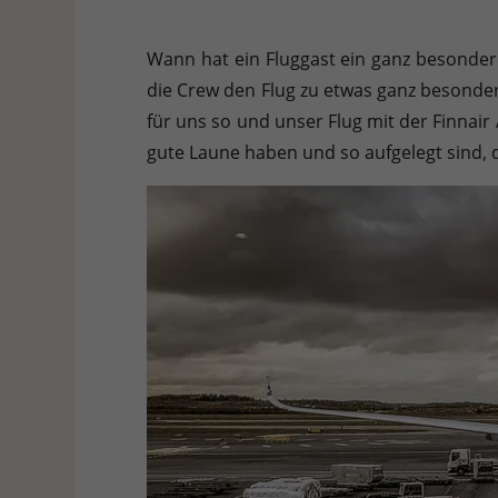
Hier finden Sie eine Übersicht über alle verwendeten Cookies. 
Cookies auswählen.
Wann hat ein Fluggast ein ganz besonder
Alle akzeptieren
Speichern
Ablehnen
die Crew den Flug zu etwas ganz besondere
für uns so und unser Flug mit der Finnair
Datenschutzeinstellungen
Essenziell (1)
gute Laune haben und so aufgelegt sind, 
Essenzielle Cookies ermöglichen grundlegende Funktionen und sind für die e
Statistiken (1)
Statistik Cookies erfassen Informationen anonym. Diese Informationen helf
Externe Medien (7)
Inhalte von Videoplattformen und Social-Media-Plattformen werden standardm