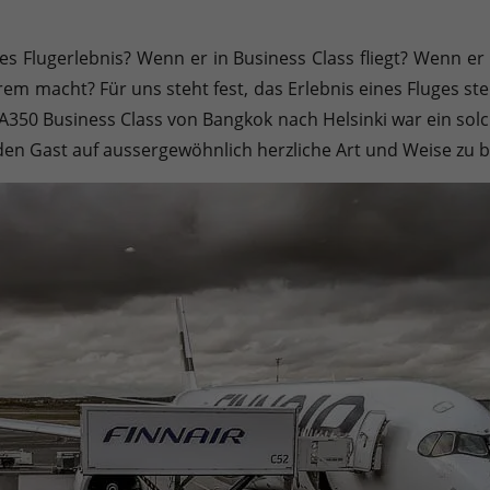
Sie können Ihre Einwilligung zu ganzen Kategorien geben oder sic
es Flugerlebnis? Wenn er in Business Class fliegt? Wenn e
m macht? Für uns steht fest, das Erlebnis eines Fluges steh
 A350 Business Class von Bangkok nach Helsinki war ein sol
den Gast auf aussergewöhnlich herzliche Art und Weise zu 
inwandfreie Funktion der Website erforderlich.
Cookie-Informationen anzeigen
en uns zu verstehen, wie unsere Besucher unsere Website nutzen.
Cookie-Informationen anzeigen
äßig blockiert. Wenn Cookies von externen Medien akzeptiert werden, bedarf der
Cookie-Informationen anzeigen