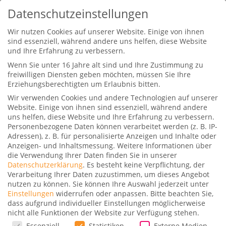
Datenschutzeinstellungen
Wir nutzen Cookies auf unserer Website. Einige von ihnen
sind essenziell, während andere uns helfen, diese Website
und Ihre Erfahrung zu verbessern.
Wenn Sie unter 16 Jahre alt sind und Ihre Zustimmung zu
freiwilligen Diensten geben möchten, müssen Sie Ihre
Erziehungsberechtigten um Erlaubnis bitten.
Wir verwenden Cookies und andere Technologien auf unserer
Weil es ein DEAL war: Las Vegas
Website. Einige von ihnen sind essenziell, während andere
im Winter, auch sehr nett!
uns helfen, diese Website und Ihre Erfahrung zu verbessern.
Personenbezogene Daten können verarbeitet werden (z. B. IP-
Gepostet von
Stefan
|
9. Januar 2019
|
1
|
Adressen), z. B. für personalisierte Anzeigen und Inhalte oder
Anzeigen- und Inhaltsmessung.
Weitere Informationen über
die Verwendung Ihrer Daten finden Sie in unserer
Datenschutzerklärung
.
Es besteht keine Verpflichtung, der
Verarbeitung Ihrer Daten zuzustimmen, um dieses Angebot
nutzen zu können.
Sie können Ihre Auswahl jederzeit unter
Einstellungen
widerrufen oder anpassen.
Bitte beachten Sie,
dass aufgrund individueller Einstellungen möglicherweise
Weil es ein DEAL war: Las Vegas im Winter, auch
nicht alle Funktionen der Website zur Verfügung stehen.
sehr nett!| GlobalTraveler.TV
Datenschutzeinstellungen
Essenziell
Statistiken
Externe Medien