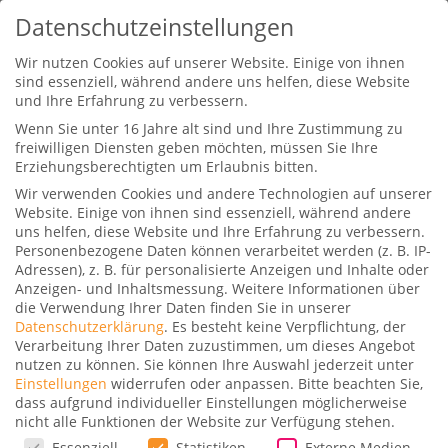
Datenschutzeinstellungen
Wir nutzen Cookies auf unserer Website. Einige von ihnen
sind essenziell, während andere uns helfen, diese Website
und Ihre Erfahrung zu verbessern.
Wenn Sie unter 16 Jahre alt sind und Ihre Zustimmung zu
freiwilligen Diensten geben möchten, müssen Sie Ihre
Erziehungsberechtigten um Erlaubnis bitten.
Wir verwenden Cookies und andere Technologien auf unserer
Welche FIRST CLASS ist die
Website. Einige von ihnen sind essenziell, während andere
Beste? Singapore Airlines,
uns helfen, diese Website und Ihre Erfahrung zu verbessern.
Emirates, Etihad?
Personenbezogene Daten können verarbeitet werden (z. B. IP-
Adressen), z. B. für personalisierte Anzeigen und Inhalte oder
Gepostet von
Dominik
|
12. Januar 2019
|
0
|
Anzeigen- und Inhaltsmessung.
Weitere Informationen über
die Verwendung Ihrer Daten finden Sie in unserer
Datenschutzerklärung
.
Es besteht keine Verpflichtung, der
Verarbeitung Ihrer Daten zuzustimmen, um dieses Angebot
nutzen zu können.
Sie können Ihre Auswahl jederzeit unter
Einstellungen
widerrufen oder anpassen.
Bitte beachten Sie,
dass aufgrund individueller Einstellungen möglicherweise
nicht alle Funktionen der Website zur Verfügung stehen.
Welche FIRST CLASS ist die Beste? Singapore
Datenschutzeinstellungen
Essenziell
Statistiken
Externe Medien