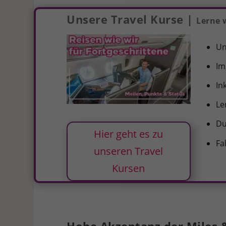
Unsere Travel Kurse |
Lerne 
Un
I
In
Le
Du
Hier geht es zu
Fa
unseren Travel
Kursen
Hohe Akzeptanz der Miles 