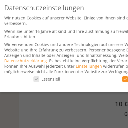
Datenschutzeinstellungen
Wir nutzen Cookies auf unserer Website. Einige von ihnen sind 
verbessern.
Wenn Sie unter 16 Jahre alt sind und Ihre Zustimmung zu freiw
Erlaubnis bitten.
Wir verwenden Cookies und andere Technologien auf unserer Web
Website und Ihre Erfahrung zu verbessern.
Personenbezogene Dat
Travel Kurse
Aktionen
Hotelsu
Anzeigen und Inhalte oder Anzeigen- und Inhaltsmessung.
Weit
Datenschutzerklärung
.
Es besteht keine Verpflichtung, der Ver
können Ihre Auswahl jederzeit unter
Einstellungen
widerrufen o
möglicherweise nicht alle Funktionen der Website zur Verfügun
Datenschutzeinstellungen
Essenziell
Datenschutzeinstellungen
Wenn Sie unter 16 Jahre alt sind und Ihre Zustimmung zu freiw
10 
Wir verwenden Cookies und andere Technologien auf unserer Web
G
Personenbezogene Daten können verarbeitet werden (z. B. IP-Adr
Verwendung Ihrer Daten finden Sie in unserer
Datenschutzerkl
beachten Sie, dass aufgrund individueller Einstellungen möglic