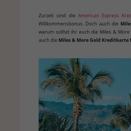
Hier finden Sie eine Übersicht über alle verwendeten Cookies. 
Cookies auswählen.
Zurzeit sind die
American Express Kre
Alle akzeptieren
Speichern
Ablehnen
Willkommensbonus. Doch auch die
Mile
warum solltet ihr euch die Miles & Mor
Datenschutzeinstellungen
Essenziell (1)
auch die
Miles & More Gold Kreditkarte
Essenzielle Cookies ermöglichen grundlegende Funktionen und sind für die e
Statistiken (1)
Statistik Cookies erfassen Informationen anonym. Diese Informationen helf
Externe Medien (7)
Inhalte von Videoplattformen und Social-Media-Plattformen werden standardm