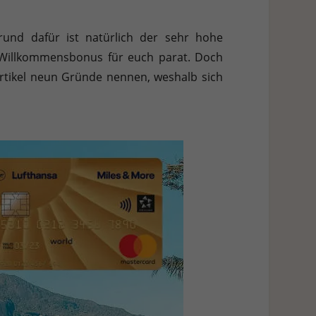
h weitere Informationen anzeigen lassen und so nur bestimmte
und dafür ist natürlich der sehr hohe
Zurück
n Willkommensbonus für euch parat. Doch
rtikel neun Gründe nennen, weshalb sich
Stat
Ext
 Zugriff auf diese Inhalte keiner manuellen Einwilligung mehr.
Datenschutzerklärung
Impressum