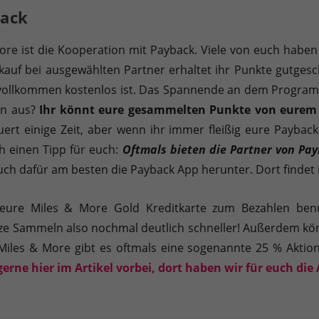
ack
More ist die Kooperation mit Payback. Viele von euch habe
kauf bei ausgewählten Partner erhaltet ihr Punkte gutgesc
ollkommen kostenlos ist. Das Spannende an dem Programm i
on aus?
Ihr könnt eure gesammelten Punkte von eurem 
uert einige Zeit, aber wenn ihr immer fleißig eure Payback
 einen Tipp für euch:
Oftmals bieten die Partner von Pa
ch dafür am besten die Payback App herunter. Dort findet 
ure Miles & More Gold Kreditkarte zum Bezahlen benut
ze Sammeln also nochmal deutlich schneller! Außerdem kön
Miles & More gibt es oftmals eine sogenannte 25 % Aktio
gerne hier im Artikel vorbei, dort haben wir für euch d