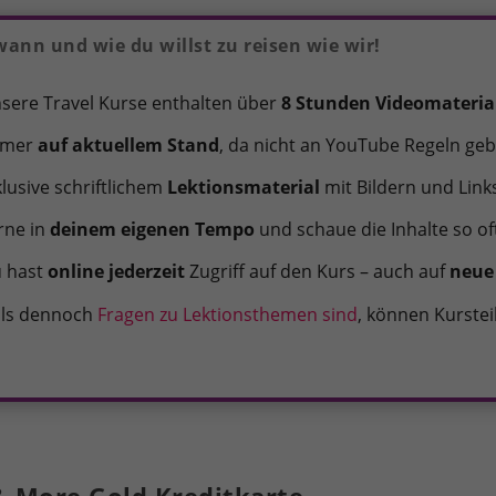
wann und wie du willst zu reisen wie wir!
sere Travel Kurse enthalten über
8 Stunden Videomateria
mmer
auf aktuellem Stand
, da nicht an YouTube Regeln g
klusive schriftlichem
Lektionsmaterial
mit Bildern und Link
rne in
deinem eigenen Tempo
und schaue die Inhalte so of
 hast
online jederzeit
Zugriff auf den Kurs – auch auf
neue 
lls dennoch
Fragen zu Lektionsthemen sind
, können Kurstei
& More Gold Kreditkarte