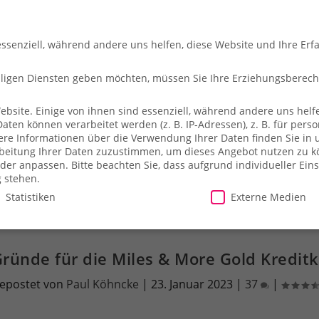
essenziell, während andere uns helfen, diese Website und Ihre Erf
illigen Diensten geben möchten, müssen Sie Ihre Erziehungsberec
site. Einige von ihnen sind essenziell, während andere uns helfe
en können verarbeitet werden (z. B. IP-Adressen), z. B. für person
che
So fliegt ihr
Merch-Shop
Payback
Alles z
ere Informationen über die Verwendung Ihrer Daten finden Sie in 
arbeitung Ihrer Daten zuzustimmen, um dieses Angebot nutzen zu 
der anpassen.
Bitte beachten Sie, dass aufgrund individueller Ein
g stehen.
Statistiken
Externe Medien
illigen Diensten geben möchten, müssen Sie Ihre Erziehungsberecht
Gründe für die Miles & More Gold Kreditk
site. Einige von ihnen sind essenziell, während andere uns helfe
epostet von
Paul Köhncke
|
23. Januar 2023
|
37
|
essen), z. B. für personalisierte Anzeigen und Inhalte oder Anzei
ärung
.
Es besteht keine Verpflichtung, der Verarbeitung Ihrer Dat
herweise nicht alle Funktionen der Website zur Verfügung stehen.