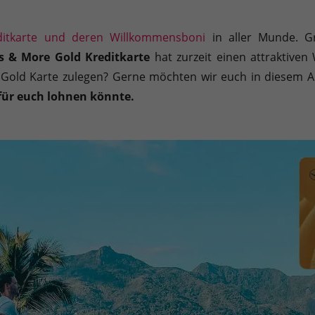
Sie können Ihre Einwilligung zu ganzen Kategorien geben oder sic
ditkarte und deren Willkommensboni
in aller Munde. Gr
s & More Gold Kreditkarte
hat zurzeit einen attraktive
e Gold Karte zulegen? Gerne möchten wir euch in diesem A
 für euch lohnen könnte.
inwandfreie Funktion der Website erforderlich.
Cookie-Informationen anzeigen
en uns zu verstehen, wie unsere Besucher unsere Website nutzen.
Cookie-Informationen anzeigen
äßig blockiert. Wenn Cookies von externen Medien akzeptiert werden, bedarf der
Cookie-Informationen anzeigen