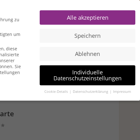
0 Items
Alle akzeptieren
ahrung zu
htigten um
Speichern
n, diese
Ablehnen
alisierte
u American Express
Travel Hacks
unserer
können.
Sie
Individuelle
stellungen
Datenschutzeinstellungen
Cookie-Details
Datenschutzerklärung
Impressum
igten um Erlaubnis bitten.
arte
n, diese Website und Ihre Erfahrung zu verbessern.
gen- und Inhaltsmessung.
Weitere Informationen über die
en zuzustimmen, um dieses Angebot nutzen zu können.
Bitte