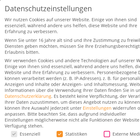
Datenschutzeinstellungen
Wir nutzen Cookies auf unserer Website. Einige von ihnen sind
essenziell, während andere uns helfen, diese Website und Ihre
Erfahrung zu verbessern.
Wenn Sie unter 16 Jahre alt sind und Ihre Zustimmung zu freiwil
Diensten geben möchten, müssen Sie Ihre Erziehungsberechtig
Erlaubnis bitten.
Wir verwenden Cookies und andere Technologien auf unserer W
15% Meilenbonus bei American
Einige von ihnen sind essenziell, während andere uns helfen, di
Express Punktetransfer zu
Website und Ihre Erfahrung zu verbessern.
Personenbezogene 
Cathay Pacific
können verarbeitet werden (z. B. IP-Adressen), z. B. für personali
Anzeigen und Inhalte oder Anzeigen- und Inhaltsmessung.
Weit
Gepostet von
Fabio Backes
|
6. Januar 2023
|
20
Informationen über die Verwendung Ihrer Daten finden Sie in u
Datenschutzerklärung
.
Es besteht keine Verpflichtung, der Vera
|
Ihrer Daten zuzustimmen, um dieses Angebot nutzen zu können
können Ihre Auswahl jederzeit unter
Einstellungen
widerrufen 
anpassen.
Bitte beachten Sie, dass aufgrund individueller
Einstellungen möglicherweise nicht alle Funktionen der Website
Verfügung stehen.
Datenschutzeinstellungen
Ab sofort gibt es wieder den bereits bekannten
Essenziell
Statistiken
Externe Med