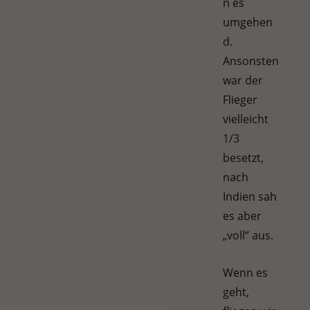
n es
umgehen
d.
Ansonsten
war der
Flieger
vielleicht
1/3
besetzt,
nach
Indien sah
es aber
„voll“ aus.
Wenn es
geht,