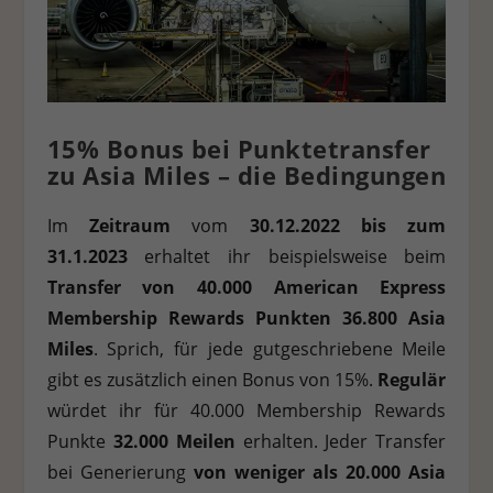
Anzeigen und Inhalte oder Anzeigen- und Inhaltsmessung.
Weit
Informationen über die Verwendung Ihrer Daten finden Sie in u
Datenschutzerklärung
.
Es besteht keine Verpflichtung, der Vera
Ihrer Daten zuzustimmen, um dieses Angebot nutzen zu können
beachten Sie, dass aufgrund individueller Einstellungen
möglicherweise nicht alle Funktionen der Website zur Verfügun
stehen.
15% Bonus bei Punktetransfer
Hier finden Sie eine Übersicht über alle verwendeten Cookies. S
zu Asia Miles – die Bedingungen
können Ihre Einwilligung zu ganzen Kategorien geben oder sich
Informationen anzeigen lassen und so nur bestimmte Cookies
auswählen.
Im
Zeitraum
vom
30.
12.2022 bis zum
31.1.2023
erhaltet ihr beispielsweise beim
Alle akzeptieren
Speichern
Ablehnen
Transfer von 40.000 American Express
Membership Rewards Punkten 36.800 Asia
Zurück
Datenschutzeinstellungen
Miles
. Sprich, für jede gutgeschriebene Meile
Essenziell (1)
gibt es zusätzlich einen Bonus von 15%.
Regulär
Essenzielle Cookies ermöglichen grundlegende Funktionen und sind für die
würdet ihr für 40.000 Membership Rewards
einwandfreie Funktion der Website erforderlich.
Punkte
32
.000 Meilen
erhalten. Jeder Transfer
Cookie-Informationen anzeigen
bei Generierung
von weniger als 20.000 Asia
Statistiken (1)