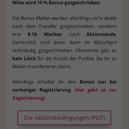
Miles wird 10 % Bonus gutgeschrieben
.
Statistik Cookies erfassen Informationen anonym. Diese Informationen helfe
verstehen, wie unsere Besucher unsere Website nutzen.
Die Bonus-Meilen werden allerdings nicht direkt
Cookie-Informationen anzeigen
nach dem Transfer gutgeschrieben, sondern
erst
8-10 Wochen
nach
Aktionsende
.
Externe Medien (7)
Vermutlich sind diese dann im März/April
Inhalte von Videoplattformen und Social-Media-Plattformen werden standa
blockiert. Wenn Cookies von externen Medien akzeptiert werden, bedarf der 
vollständig gutgeschrieben. Obendrein gibt es
auf diese Inhalte keiner manuellen Einwilligung mehr.
kein Limit
für die Anzahl der Punkte, die ihr zu
Cookie-Informationen anzeigen
Meilen transferieren könnt.
Datenschutzerklärung
Allerdings erhaltet ihr den
Bonus nur bei
vorheriger Registrierung
.
Hier geht es zur
Registrierung!
Die Aktionsbedingungen (PDF)