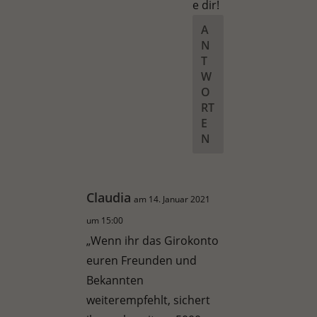
e dir!
A
N
T
W
O
RT
E
N
Claudia
am 14. Januar 2021
um 15:00
„Wenn ihr das Girokonto
euren Freunden und
Bekannten
weiterempfehlt, sichert