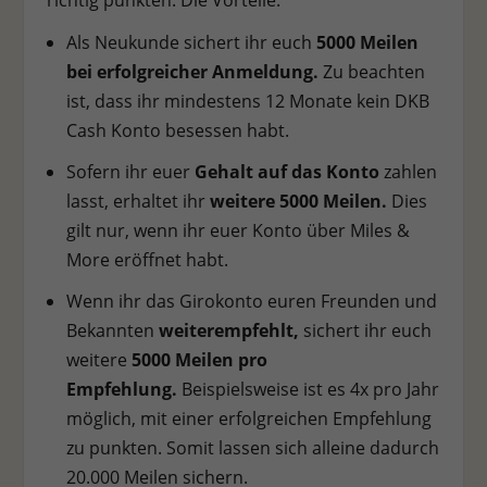
richtig punkten. Die Vorteile:
Stat
Statistiken (1)
Als Neukunde sichert ihr euch
5000 Meilen
bei erfolgreicher Anmeldung.
Zu beachten
Statistik Cookies erfassen Informationen anonym. Diese Informationen
helfen uns zu verstehen, wie unsere Besucher unsere Website nutzen.
ist, dass ihr mindestens 12 Monate kein DKB
Cookie-Informationen anzeigen
Cash Konto besessen habt.
Ext
Externe Medien (7)
Sofern ihr euer
Gehalt auf das Konto
zahlen
lasst, erhaltet ihr
weitere 5000 Meilen.
Dies
Inhalte von Videoplattformen und Social-Media-Plattformen werden
gilt nur, wenn ihr euer Konto über Miles &
standardmäßig blockiert. Wenn Cookies von externen Medien akzeptiert
werden, bedarf der Zugriff auf diese Inhalte keiner manuellen
More eröffnet habt.
Einwilligung mehr.
Cookie-Informationen anzeigen
Wenn ihr das Girokonto euren Freunden und
Bekannten
weiterempfehlt,
sichert ihr euch
Datenschutzerklärung
Impressum
weitere
5000 Meilen pro
Empfehlung.
Beispielsweise ist es 4x pro Jahr
möglich, mit einer erfolgreichen Empfehlung
zu punkten. Somit lassen sich alleine dadurch
20.000 Meilen sichern.