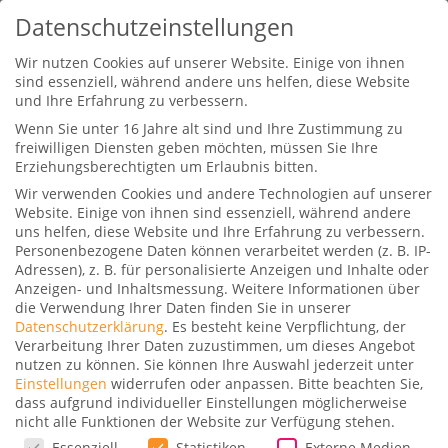
Datenschutzeinstellungen
Wir nutzen Cookies auf unserer Website. Einige von ihnen
sind essenziell, während andere uns helfen, diese Website
und Ihre Erfahrung zu verbessern.
Wenn Sie unter 16 Jahre alt sind und Ihre Zustimmung zu
freiwilligen Diensten geben möchten, müssen Sie Ihre
Erziehungsberechtigten um Erlaubnis bitten.
Wir verwenden Cookies und andere Technologien auf unserer
DKB Cash: 35.000 Miles & More
Website. Einige von ihnen sind essenziell, während andere
Meilen und mehr kostenlos
uns helfen, diese Website und Ihre Erfahrung zu verbessern.
erhalten
Personenbezogene Daten können verarbeitet werden (z. B. IP-
Adressen), z. B. für personalisierte Anzeigen und Inhalte oder
Gepostet von
Fabio Backes
|
12. Januar 2021
|
Anzeigen- und Inhaltsmessung.
Weitere Informationen über
die Verwendung Ihrer Daten finden Sie in unserer
10
|
Datenschutzerklärung
.
Es besteht keine Verpflichtung, der
Verarbeitung Ihrer Daten zuzustimmen, um dieses Angebot
nutzen zu können.
Sie können Ihre Auswahl jederzeit unter
Einstellungen
widerrufen oder anpassen.
Bitte beachten Sie,
dass aufgrund individueller Einstellungen möglicherweise
nicht alle Funktionen der Website zur Verfügung stehen.
Mittlerweile wurde die Meilenvergabe geändert
Datenschutzeinstellungen
Essenziell
Statistiken
Externe Medien