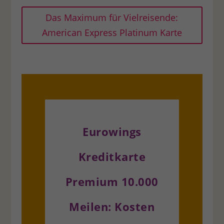
Verwendung Ihrer Daten finden Sie in unserer
Datenschutzerkl
besteht keine Verpflichtung, der Verarbeitung Ihrer Daten zuz
Das Maximum für Vielreisende:
dieses Angebot nutzen zu können.
Bitte beachten Sie, dass auf
American Express Platinum Karte
individueller Einstellungen möglicherweise nicht alle Funktione
zur Verfügung stehen.
Hier finden Sie eine Übersicht über alle verwendeten Cookies. S
Ihre Einwilligung zu ganzen Kategorien geben oder sich weitere
Informationen anzeigen lassen und so nur bestimmte Cookies 
Alle akzeptieren
Speichern
Ablehnen
Zurück
Datenschutzeinstellungen
Eurowings
Essenziell (1)
Essenzielle Cookies ermöglichen grundlegende Funktionen und sind für die 
Kreditkarte
Funktion der Website erforderlich.
Cookie-Informationen anzeigen
Premium 10.000
Statistiken (1)
Meilen: Kosten
Statistik Cookies erfassen Informationen anonym. Diese Informationen helfe
verstehen, wie unsere Besucher unsere Website nutzen.