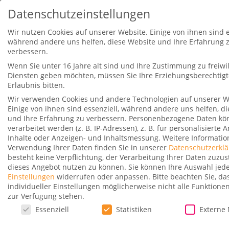
Datenschutzeinstellungen
Wir nutzen Cookies auf unserer Website. Einige von ihnen sind e
während andere uns helfen, diese Website und Ihre Erfahrung 
verbessern.
Wenn Sie unter 16 Jahre alt sind und Ihre Zustimmung zu freiwil
Diensten geben möchten, müssen Sie Ihre Erziehungsberechtig
Erlaubnis bitten.
Wir verwenden Cookies und andere Technologien auf unserer W
Malindo Air Business Class 737-
Einige von ihnen sind essenziell, während andere uns helfen, d
800 Tripreport
und Ihre Erfahrung zu verbessern.
Personenbezogene Daten kö
verarbeitet werden (z. B. IP-Adressen), z. B. für personalisierte
Gepostet von
Dominik
|
12. September 2018
|
0
Inhalte oder Anzeigen- und Inhaltsmessung.
Weitere Informatio
Verwendung Ihrer Daten finden Sie in unserer
Datenschutzerkl
|
besteht keine Verpflichtung, der Verarbeitung Ihrer Daten zuz
dieses Angebot nutzen zu können.
Sie können Ihre Auswahl jede
Einstellungen
widerrufen oder anpassen.
Bitte beachten Sie, d
individueller Einstellungen möglicherweise nicht alle Funktione
zur Verfügung stehen.
Datenschutzeinstellungen
Malindo Air Business Class 737-800 Tripreport |
Essenziell
Statistiken
Externe
GlobalTraveler.TV