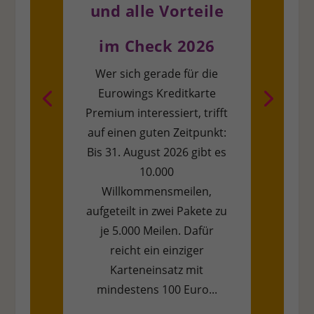
und alle Vorteile
Cookie-Informationen anzeigen
im Check 2026
Externe Medien (7)
Inhalte von Videoplattformen und Social-Media-Plattformen werden standa
Wer sich gerade für die
blockiert. Wenn Cookies von externen Medien akzeptiert werden, bedarf der 
Eurowings Kreditkarte
diese Inhalte keiner manuellen Einwilligung mehr.
Premium interessiert, trifft
Cookie-Informationen anzeigen
auf einen guten Zeitpunkt:
Datenschutzerklär
Bis 31. August 2026 gibt es
10.000
Willkommensmeilen,
aufgeteilt in zwei Pakete zu
je 5.000 Meilen. Dafür
reicht ein einziger
Karteneinsatz mit
mindestens 100 Euro...