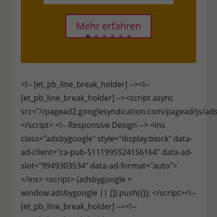
Mehr erfahren
<!-- [et_pb_line_break_holder] --><!--
[et_pb_line_break_holder] --><script async
src="//pagead2.googlesyndication.com/pagead/js/ads
</script> <!-- Responsive Design --> <ins
class="adsbygoogle" style="display:block" data-
ad-client="ca-pub-5111995524156164" data-ad-
slot="9949303534" data-ad-format="auto">
</ins> <script> (adsbygoogle =
window.adsbygoogle || []).push({}); </script><!--
[et_pb_line_break_holder] --><!--