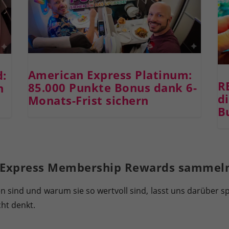
American Express Platinum:
d:
R
85.000 Punkte Bonus dank 6-
n
d
Monats-Frist sichern
B
n Express Membership Rewards sammel
len sind und warum sie so wertvoll sind, lasst uns darüber 
icht denkt.