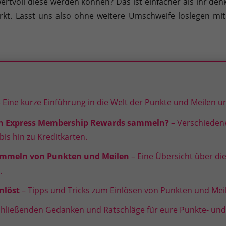
voll diese werden können? Das ist einfacher als ihr denk
Sie können Ihre Einwilligung zu ganzen Kategorien geben oder sic
wirkt. Lasst uns also ohne weitere Umschweife loslegen 
inwandfreie Funktion der Website erforderlich.
Cookie-Informationen anzeigen
 Eine kurze Einführung in die Welt der Punkte und Meilen u
an Express Membership Rewards sammeln?
– Verschiede
en uns zu verstehen, wie unsere Besucher unsere Website nutzen.
is hin zu Kreditkarten.
Cookie-Informationen anzeigen
ammeln von Punkten und Meilen
– Eine Übersicht über d
.
äßig blockiert. Wenn Cookies von externen Medien akzeptiert werden, bedarf der
nlöst
– Tipps und Tricks zum Einlösen von Punkten und Mei
Cookie-Informationen anzeigen
chließenden Gedanken und Ratschläge für eure Punkte- un