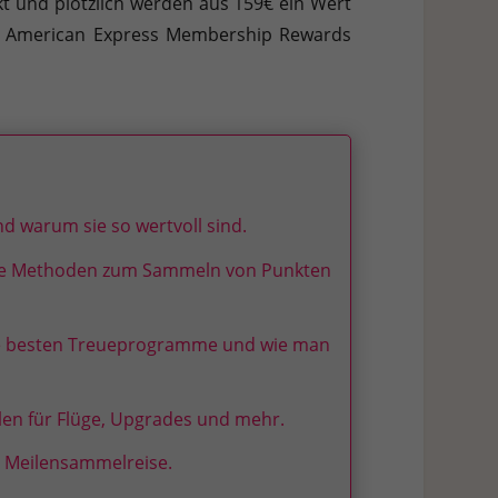
t und plötzlich werden aus 159€ ein Wert
h weitere Informationen anzeigen lassen und so nur bestimmte
mit American Express Membership Rewards
Zurück
nd warum sie so wertvoll sind.
Stat
ne Methoden zum Sammeln von Punkten
ie besten Treueprogramme und wie man
Ext
 Zugriff auf diese Inhalte keiner manuellen Einwilligung mehr.
len für Flüge, Upgrades und mehr.
d Meilensammelreise.
Datenschutzerklärung
Impressum