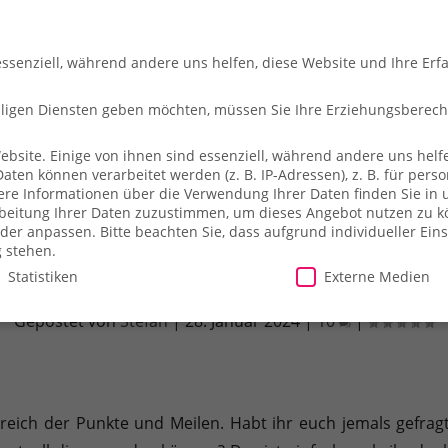
essenziell, während andere uns helfen, diese Website und Ihre Erf
illigen Diensten geben möchten, müssen Sie Ihre Erziehungsberec
site. Einige von ihnen sind essenziell, während andere uns helfe
en können verarbeitet werden (z. B. IP-Adressen), z. B. für person
che
So fliegt ihr
Merch-Shop
Payback
Alles z
ere Informationen über die Verwendung Ihrer Daten finden Sie in 
arbeitung Ihrer Daten zuzustimmen, um dieses Angebot nutzen zu 
der anpassen.
Bitte beachten Sie, dass aufgrund individueller Ein
g stehen.
Statistiken
Externe Medien
wertvolle American Express Membershi
Gepostet von
Stefan
|
28. Januar 2024
|
10
|
illigen Diensten geben möchten, müssen Sie Ihre Erziehungsberecht
site. Einige von ihnen sind essenziell, während andere uns helfe
essen), z. B. für personalisierte Anzeigen und Inhalte oder Anzei
ärung
.
Es besteht keine Verpflichtung, der Verarbeitung Ihrer Dat
reich der Punkte und Meilen. Habt ihr euch jemals gefragt
herweise nicht alle Funktionen der Website zur Verfügung stehen.