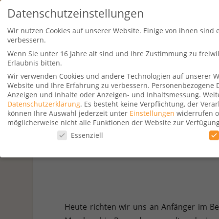
Datenschutzeinstellungen
Wir nutzen Cookies auf unserer Website. Einige von ihnen sind 
verbessern.
Wenn Sie unter 16 Jahre alt sind und Ihre Zustimmung zu freiw
Erlaubnis bitten.
Wir verwenden Cookies und andere Technologien auf unserer Web
Website und Ihre Erfahrung zu verbessern.
Personenbezogene Dat
Travel Kurse
Aktionen
Hotelsu
Anzeigen und Inhalte oder Anzeigen- und Inhaltsmessung.
Weit
Datenschutzerklärung
.
Es besteht keine Verpflichtung, der Ver
können Ihre Auswahl jederzeit unter
Einstellungen
widerrufen o
möglicherweise nicht alle Funktionen der Website zur Verfügun
Datenschutzeinstellungen
Essenziell
Anfänger Guide: Wie du 
Datenschutzeinstellungen
Wenn Sie unter 16 Jahre alt sind und Ihre Zustimmung zu freiw
Wir verwenden Cookies und andere Technologien auf unserer Web
Personenbezogene Daten können verarbeitet werden (z. B. IP-Adr
Verwendung Ihrer Daten finden Sie in unserer
Datenschutzerkl
Heute richten wir uns an Anfänger im Be
beachten Sie, dass aufgrund individueller Einstellungen möglic