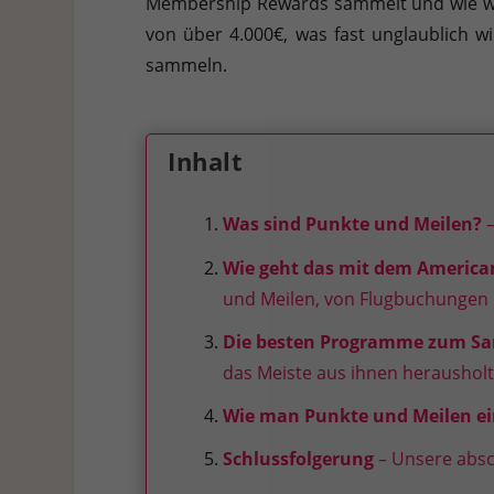
Membership Rewards sammelt und wie wert
Hier finden Sie eine Übersicht über alle verwendeten Cookies. 
Cookies auswählen.
von über 4.000€, was fast unglaublich 
sammeln.
Alle akzeptieren
Speichern
Ablehnen
Datenschutzeinstellungen
Essenziell (1)
Inhalt
Essenzielle Cookies ermöglichen grundlegende Funktionen und sind für die e
Was sind Punkte und Meilen?
–
Statistiken (1)
Wie geht das mit dem Americ
Statistik Cookies erfassen Informationen anonym. Diese Informationen helf
und Meilen, von Flugbuchungen b
Die besten Programme zum S
Externe Medien (7)
das Meiste aus ihnen herausholt
Inhalte von Videoplattformen und Social-Media-Plattformen werden standardm
Wie man Punkte und Meilen ei
Schlussfolgerung
– Unsere abs